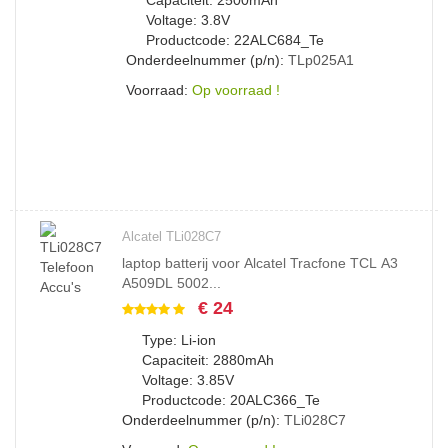
Capaciteit: 2500mAh
Voltage: 3.8V
Productcode: 22ALC684_Te
Onderdeelnummer (p/n):
TLp025A1
Voorraad:
Op voorraad !
Alcatel TLi028C7
laptop batterij voor Alcatel Tracfone TCL A3
A509DL 5002...
€ 24
Type: Li-ion
Capaciteit: 2880mAh
Voltage: 3.85V
Productcode: 20ALC366_Te
Onderdeelnummer (p/n):
TLi028C7