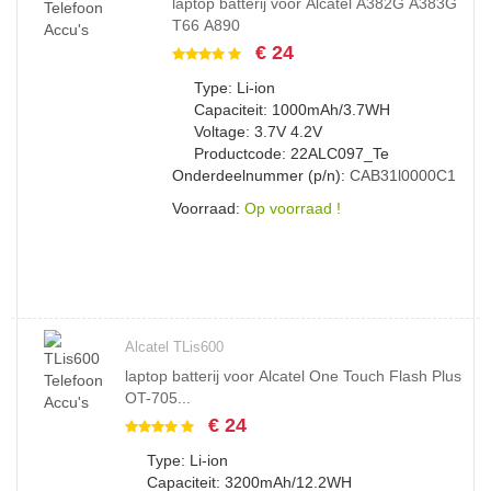
laptop batterij voor Alcatel A382G A383G
T66 A890
€ 24
Type: Li-ion
Capaciteit: 1000mAh/3.7WH
Voltage: 3.7V 4.2V
Productcode: 22ALC097_Te
Onderdeelnummer (p/n):
CAB31l0000C1
Voorraad:
Op voorraad !
Alcatel TLis600
laptop batterij voor Alcatel One Touch Flash Plus
OT-705...
€ 24
Type: Li-ion
Capaciteit: 3200mAh/12.2WH