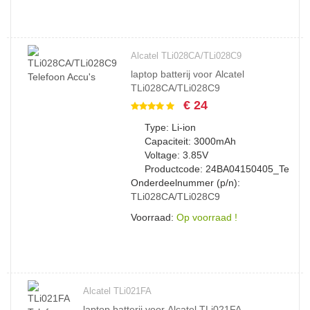
Alcatel TLi028CA/TLi028C9
laptop batterij voor Alcatel
TLi028CA/TLi028C9
€ 24
Type: Li-ion
Capaciteit: 3000mAh
Voltage: 3.85V
Productcode: 24BA04150405_Te
Onderdeelnummer (p/n):
TLi028CA/TLi028C9
Voorraad:
Op voorraad !
Alcatel TLi021FA
laptop batterij voor Alcatel TLi021FA