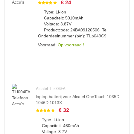
€ 24
Type: Li-ion
Capaciteit: 5010mAh
Voltage: 3.87V
Productcode: 24BA09120506_Te
Onderdeelnummer (p/n):
TLp049C9
Voorraad:
Op voorraad !
Alcatel TLi004FA
laptop batterij voor Alcatel OneTouch 1035D
1046D 1013X
€ 32
Type: Li-ion
Capaciteit: 460mAh
Voltage: 3.7V