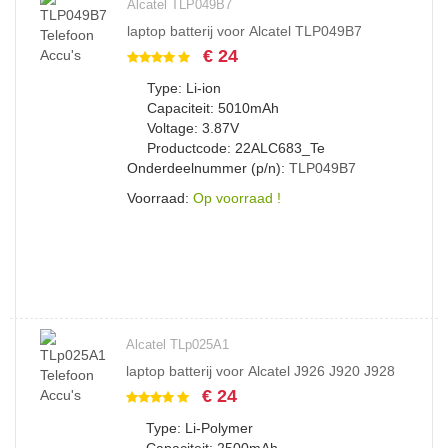
Alcatel TLP049B7
laptop batterij voor Alcatel TLP049B7
€ 24
Type: Li-ion
Capaciteit: 5010mAh
Voltage: 3.87V
Productcode: 22ALC683_Te
Onderdeelnummer (p/n):
TLP049B7
Voorraad:
Op voorraad !
Alcatel TLp025A1
laptop batterij voor Alcatel J926 J920 J928
€ 24
Type: Li-Polymer