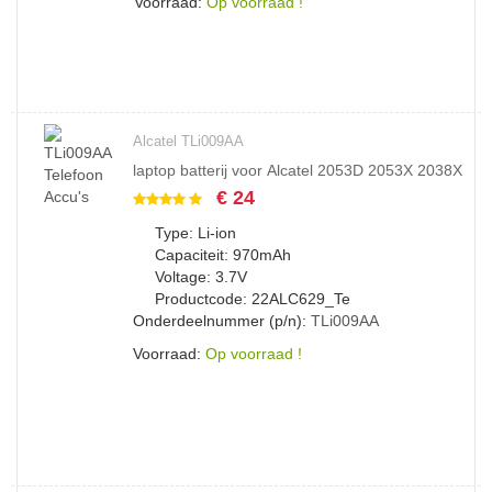
Voorraad:
Op voorraad !
Alcatel TLi009AA
laptop batterij voor Alcatel 2053D 2053X 2038X
€ 24
Type: Li-ion
Capaciteit: 970mAh
Voltage: 3.7V
Productcode: 22ALC629_Te
Onderdeelnummer (p/n):
TLi009AA
Voorraad:
Op voorraad !