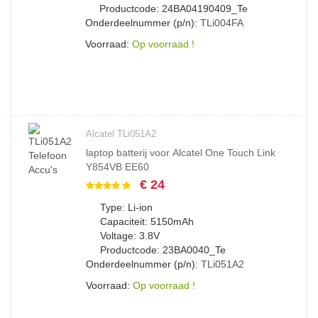
Productcode: 24BA04190409_Te
Onderdeelnummer (p/n):
TLi004FA
Voorraad:
Op voorraad !
Alcatel TLi051A2
laptop batterij voor Alcatel One Touch Link
Y854VB EE60
€ 24
Type: Li-ion
Capaciteit: 5150mAh
Voltage: 3.8V
Productcode: 23BA0040_Te
Onderdeelnummer (p/n):
TLi051A2
Voorraad:
Op voorraad !