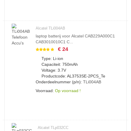
Alcatel TLi004AB
laptop batterij voor Alcatel CAB229A000C1
CAB3010010C1 C...
€ 24
Type: Li-ion
Capaciteit: 750mAh
Voltage: 3.7V
Productcode: AL3753SE-2PCS_Te
Onderdeelnummer (p/n):
TLi004AB
Voorraad:
Op voorraad !
Alcatel TLp032CC