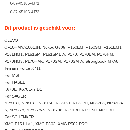
6-87-X510S-4J71
6-87-X510S-4J73
Dit product is geschikt voor:
CLEVO
CF10HMYA1001JH, Nexoc G505, P150EM, P150SM, P151EM1,
P151HM1, P151SM, P151SM1-A, P170, P170EM, P170HM,
P170HM3, P170HMx, P170SM, P170SM-A, Strongbook M7A8,
Terrans Force X711
For MSI
For HASEE
K670E, K670E-i7 D1
For SAGER
NP8130, NP8131, NP8150, NP8151, NP8170, NP8268, NP8268-
S, NP8278, NP8278-S, NP8298, NP9130, NP9150, NP9170
For SCHENKER
XMG P151HM1, XMG P502, XMG P502 PRO