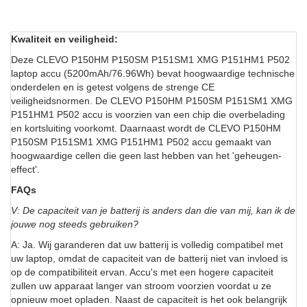
Kwaliteit en veiligheid:
Deze CLEVO P150HM P150SM P151SM1 XMG P151HM1 P502
laptop accu (5200mAh/76.96Wh) bevat hoogwaardige technische
onderdelen en is getest volgens de strenge CE
veiligheidsnormen. De CLEVO P150HM P150SM P151SM1 XMG
P151HM1 P502 accu is voorzien van een chip die overbelading
en kortsluiting voorkomt. Daarnaast wordt de CLEVO P150HM
P150SM P151SM1 XMG P151HM1 P502 accu gemaakt van
hoogwaardige cellen die geen last hebben van het 'geheugen-
effect'.
FAQs
V: De capaciteit van je batterij is anders dan die van mij, kan ik de
jouwe nog steeds gebruiken?
A: Ja. Wij garanderen dat uw batterij is volledig compatibel met
uw laptop, omdat de capaciteit van de batterij niet van invloed is
op de compatibiliteit ervan. Accu's met een hogere capaciteit
zullen uw apparaat langer van stroom voorzien voordat u ze
opnieuw moet opladen. Naast de capaciteit is het ook belangrijk