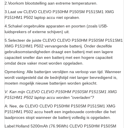
2.Voorkom blootstelling aan extreme temperaturen.
3.Laat uw CLEVO CLEVO P150HM P150SM P151SM1 XMG
P151HM1 P502 laptop accu niet opraken.
4.Schakel ongebruikte apparaten en poorten (zoals USB-
luidsprekers of externe schijven) uit.
5.Selecteer de juiste CLEVO CLEVO P150HM P150SM P151SM1
XMG P151HM1 P502 vervangende batterij. Onder dezelfde
gebruiksomstandigheden draagt een batterij met een lagere
capaciteit sneller dan een batterij met een hogere capaciteit
omdat deze vaker moet worden opgeladen.
Opmerking: Alle batterijen verslijten na verloop van tijd. Wanneer
wordt vastgesteld dat de bedrijfstijd niet langer bevredigend is,
moeten mogelijk nieuwe batterijen worden gekocht.
V: Kan mijn CLEVO CLEVO P150HM P150SM P151SM1 XMG
P151HM1 P502 laptop accu worden "overladen"?
A: Nee, de CLEVO CLEVO P150HM P150SM P151SM1 XMG
P151HM1 P502 accu heeft een ingebouwde controller die het
laadproces stopt wanneer de batterij volledig is opgeladen.
Label:Holland 5200mAh (76.96Wh) CLEVO P150HM P150SM