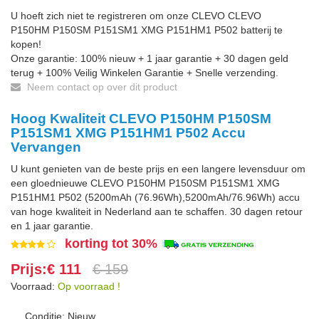
U hoeft zich niet te registreren om onze CLEVO CLEVO
P150HM P150SM P151SM1 XMG P151HM1 P502 batterij te
kopen!
Onze garantie: 100% nieuw + 1 jaar garantie + 30 dagen geld
terug + 100% Veilig Winkelen Garantie + Snelle verzending.
Neem contact op over dit product
Hoog Kwaliteit CLEVO P150HM P150SM
P151SM1 XMG P151HM1 P502 Accu
Vervangen
U kunt genieten van de beste prijs en een langere levensduur om
een gloednieuwe CLEVO P150HM P150SM P151SM1 XMG
P151HM1 P502 (5200mAh (76.96Wh),5200mAh/76.96Wh) accu
van hoge kwaliteit in Nederland aan te schaffen. 30 dagen retour
en 1 jaar garantie.
korting tot 30%
Prijs:€ 111
€ 159
Voorraad:
Op voorraad !
Conditie: Nieuw