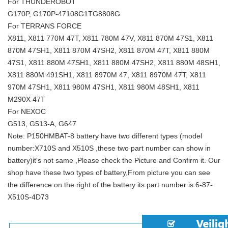
For THUNDEROBOT
G170P, G170P-47108G1TG8808G
For TERRANS FORCE
X811, X811 770M 47T, X811 780M 47V, X811 870M 47S1, X811
870M 47SH1, X811 870M 47SH2, X811 870M 47T, X811 880M
47S1, X811 880M 47SH1, X811 880M 47SH2, X811 880M 48SH1,
X811 880M 491SH1, X811 8970M 47, X811 8970M 47T, X811
970M 47SH1, X811 980M 47SH1, X811 980M 48SH1, X811
M290X 47T
For NEXOC
G513, G513-A, G647
Note: P150HMBAT-8 battery have two different types (model
number:X710S and X510S ,these two part number can show in
battery)it's not same ,Please check the Picture and Confirm it. Our
shop have these two types of battery,From picture you can see
the difference on the right of the battery its part number is 6-87-
X510S-4D73