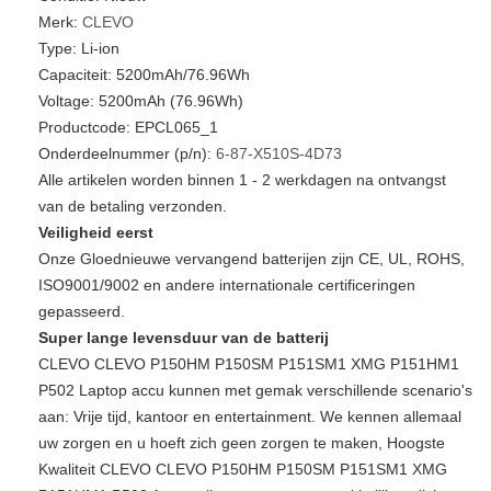
Merk:
CLEVO
Type: Li-ion
Capaciteit: 5200mAh/76.96Wh
Voltage: 5200mAh (76.96Wh)
Productcode: EPCL065_1
Onderdeelnummer (p/n):
6-87-X510S-4D73
Alle artikelen worden binnen 1 - 2 werkdagen na ontvangst
van de betaling verzonden.
Veiligheid eerst
Onze Gloednieuwe vervangend batterijen zijn CE, UL, ROHS,
ISO9001/9002 en andere internationale certificeringen
gepasseerd.
Super lange levensduur van de batterij
CLEVO CLEVO P150HM P150SM P151SM1 XMG P151HM1
P502 Laptop accu kunnen met gemak verschillende scenario's
aan: Vrije tijd, kantoor en entertainment. We kennen allemaal
uw zorgen en u hoeft zich geen zorgen te maken, Hoogste
Kwaliteit CLEVO CLEVO P150HM P150SM P151SM1 XMG