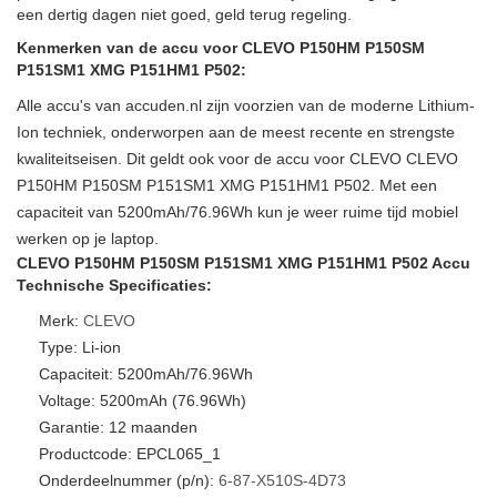
een dertig dagen niet goed, geld terug regeling.
Kenmerken van de accu voor CLEVO P150HM P150SM
P151SM1 XMG P151HM1 P502:
Alle accu's van accuden.nl zijn voorzien van de moderne Lithium-
Ion techniek, onderworpen aan de meest recente en strengste
kwaliteitseisen. Dit geldt ook voor de accu voor CLEVO CLEVO
P150HM P150SM P151SM1 XMG P151HM1 P502. Met een
capaciteit van 5200mAh/76.96Wh kun je weer ruime tijd mobiel
werken op je laptop.
CLEVO P150HM P150SM P151SM1 XMG P151HM1 P502 Accu
Technische Specificaties:
Merk:
CLEVO
Type: Li-ion
Capaciteit: 5200mAh/76.96Wh
Voltage: 5200mAh (76.96Wh)
Garantie: 12 maanden
Productcode: EPCL065_1
Onderdeelnummer (p/n):
6-87-X510S-4D73