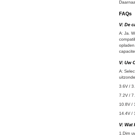
Daarnaa
FAQs
V: De c
A: Ja. W
compatib
opladen.
capacite
V: Uw C
A: Selec
uitzonde
3.6V / 3
7.2V / 7
10.8V / 
14.4V / 
V: Wat 
1.Dim u