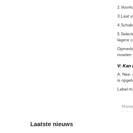
2.Voorko
3.Laat 
4.Schake
5.Selec
lagere c
Opmerkin
moeten m
V: Kan 
A: Nee, 
is opgel
Label:m
Home
Laatste nieuws