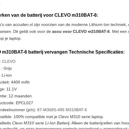
.
ken van de batterij voor CLEVO m310BAT-6:
u's van accuden.nl zijn voorzien van de moderne Lithium-Ion techniek
tseisen. Dit geldt ook voor de
accu voor CLEVO m310BAT-6
. Met een 
p je laptop.
m310BAT-6 batterij vervangen Technische Specificaties:
:
CLEVO
 : Grijs
 Li-ion
citeit: 4400 mAh
ge: 11.1V
ntie: 12 maanden
uctcode: EPCL027
rdeelnummer (p/n):
87-M368S-495
M310BAT-6
tible: 100% compatible met je Clevo M310 serie laptop.
liteits
Clevo M310 serie Li-Ion Batterij
. Alleen de batterijcellen van h
en gebruikt, en onze ingespannene controle garandeert u gemoedsrust a