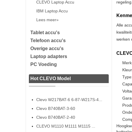
CLEVO Laptop Accu
regeling
IBM Laptop Accu
Kenmer
Lees meer»
Alle acc
kwalitei
Tablet accu's
werken o
Telefoon accu's
Overige accu's
CLEVO 
Laptop adapters
Merk
PC Voeding
Kleur
Type:
Hot CLEVO Model
Capa
Volta
Gara
Clevo W217BAT-6 6-87-W217S-4...
Prod
Clevo B740BAT-3-60
Onde
Clevo B740BAT-2-40
Compa
Hoogkwa
CLEVO M1110 M1111 M1115 ...
batterij