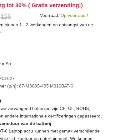
ng tot 30% ( Gratis verzending!)
Voorraad:
Op voorraad !
 126
den binnen 1 - 2 werkdagen na ontvangst van de
.
00 mAh
PCL027
er (p/n):
87-M368S-495
M310BAT-6
t
we vervangend batterijen zijn CE, UL, ROHS,
 andere internationale certificeringen gepasseerd.
vensduur van de batterij
-6 Laptop accu kunnen met gemak verschillende
Vrije tijd, kantoor en entertainment. We kennen