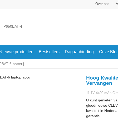
Over ons
V
Nieuwe producten
Bestsellers
Dagaanbieding
Onze Blo
AT-6 batterij
Hoog Kwalite
Vervangen
11.1V 4400 mAh Clev
U kunt genieten va
gloednieuwe CLEVO
kwaliteit in Nederl
garantie.