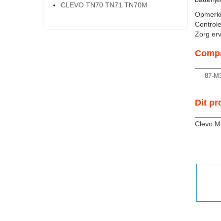
CLEVO TN70 TN71 TN70M
Opmerki
Controle
Zorg ervo
Compa
87-M
Dit pr
Clevo M