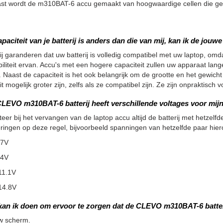
st wordt de m310BAT-6 accu gemaakt van hoogwaardige cellen die geen
apaciteit van je batterij is anders dan die van mij, kan ik de jou
ij garanderen dat uw batterij is volledig compatibel met uw laptop, omdat
iliteit ervan. Accu's met een hogere capaciteit zullen uw apparaat la
 Naast de capaciteit is het ook belangrijk om de grootte en het gewicht
it mogelijk groter zijn, zelfs als ze compatibel zijn. Ze zijn onpraktisc
LEVO m310BAT-6 batterij heeft verschillende voltages voor mijn 
teer bij het vervangen van de laptop accu altijd de batterij met hetzelfde
ringen op deze regel, bijvoorbeeld spanningen van hetzelfde paar hier
.7V
.4V
11.1V
14.8V
kan ik doen om ervoor te zorgen dat de CLEVO m310BAT-6 batter
w scherm.