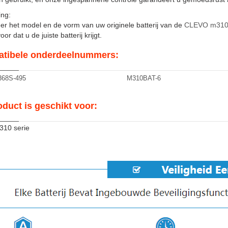
ng:
er het model en de vorm van uw originele batterij van de
CLEVO m310
or dat u de juiste batterij krijgt.
tibele onderdeelnummers:
368S-495
M310BAT-6
oduct is geschikt voor:
310 serie