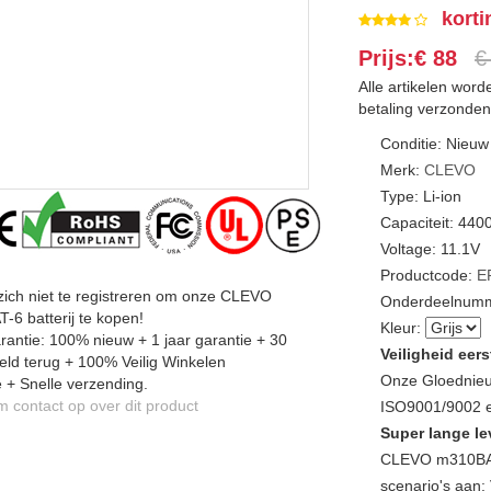
korti
Prijs:€ 88
€
Alle artikelen wor
betaling verzonden
Conditie: Nieuw
Merk:
CLEVO
Type: Li-ion
Capaciteit: 44
Voltage: 11.1V
Productcode:
E
zich niet te registreren om onze CLEVO
Onderdeelnumm
6 batterij te kopen!
Kleur:
antie: 100% nieuw + 1 jaar garantie + 30
Veiligheid eers
ld terug + 100% Veilig Winkelen
Onze Gloednieu
 + Snelle verzending.
contact op over dit product
ISO9001/9002 en
Super lange le
CLEVO m310BAT
scenario's aan: 