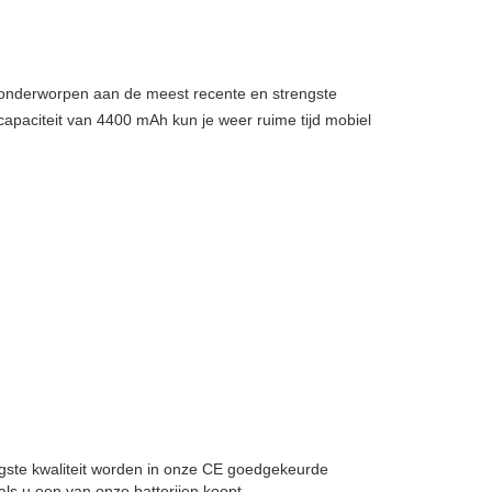
, onderworpen aan de meest recente en strengste
capaciteit van 4400 mAh kun je weer ruime tijd mobiel
oogste kwaliteit worden in onze CE goedgekeurde
ls u een van onze batterijen koopt.