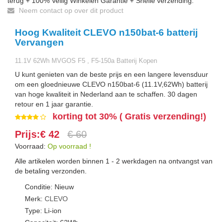
terug + 100% Veilig Winkelen Garantie + Snelle verzending.
Neem contact op over dit product
Hoog Kwaliteit CLEVO n150bat-6 batterij
Vervangen
11.1V 62Wh MVGOS F5 , F5-150a Batterij Kopen
U kunt genieten van de beste prijs en een langere levensduur
om een gloednieuwe CLEVO n150bat-6 (11.1V,62Wh) batterij
van hoge kwaliteit in Nederland aan te schaffen. 30 dagen
retour en 1 jaar garantie.
korting tot 30% ( Gratis verzending!)
Prijs:€ 42
€ 60
Voorraad:
Op voorraad !
Alle artikelen worden binnen 1 - 2 werkdagen na ontvangst van
de betaling verzonden.
Conditie: Nieuw
Merk:
CLEVO
Type: Li-ion