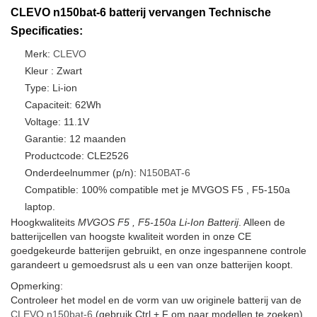
CLEVO n150bat-6 batterij vervangen Technische
Specificaties:
Merk:
CLEVO
Kleur : Zwart
Type: Li-ion
Capaciteit: 62Wh
Voltage: 11.1V
Garantie: 12 maanden
Productcode: CLE2526
Onderdeelnummer (p/n):
N150BAT-6
Compatible: 100% compatible met je MVGOS F5 , F5-150a
laptop.
Hoogkwaliteits
MVGOS F5 , F5-150a Li-Ion Batterij
. Alleen de
batterijcellen van hoogste kwaliteit worden in onze CE
goedgekeurde batterijen gebruikt, en onze ingespannene controle
garandeert u gemoedsrust als u een van onze batterijen koopt.
Opmerking:
Controleer het model en de vorm van uw originele batterij van de
CLEVO n150bat-6
(gebruik Ctrl + F om naar modellen te zoeken).