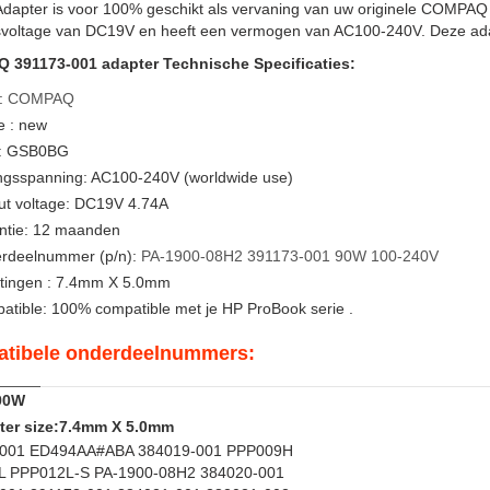
Adapter is voor 100% geschikt als vervaning van uw originele COMPAQ
svoltage van DC19V en heeft een vermogen van AC100-240V. Deze adapt
391173-001 adapter Technische Specificaties:
:
COMPAQ
e : new
: GSB0BG
ngsspanning: AC100-240V (worldwide use)
ut voltage: DC19V 4.74A
ntie: 12 maanden
rdeelnummer (p/n):
PA-1900-08H2
391173-001
90W
100-240V
tingen : 7.4mm X 5.0mm
atible: 100% compatible met je HP ProBook serie .
tibele onderdeelnummers:
90W
er size:7.4mm X 5.0mm
-001 ED494AA#ABA 384019-001 PPP009H
 PPP012L-S PA-1900-08H2 384020-001