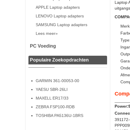
Laptop 
APPLE Laptop adapters
uitgang
LENOVO Laptop adapters
COMPAQ 
SAMSUNG Laptop adapters
Merk
Farb
Lees meer»
Type
PC Voeding
Inga
Outp
Populaire Zoekopdrachten
Gara
Onde
Afme
GARMIN 361-00053-00
Comp
YAESU SBR-26LI
Compa
MAXELL ER17/33
Power:
ZEBRA FSP100-RDB
Connect
TOSHIBA PA5136U-1BRS
391172
PPP009L