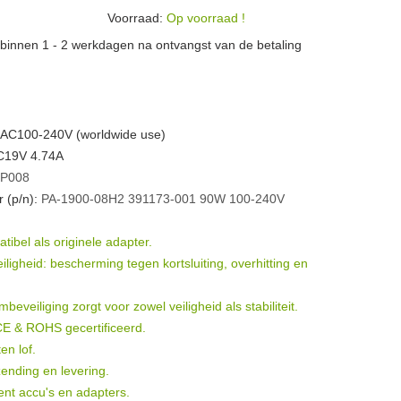
Voorraad:
Op voorraad !
n binnen 1 - 2 werkdagen na ontvangst van de betaling
 AC100-240V (worldwide use)
DC19V 4.74A
P008
 (p/n):
PA-1900-08H2
391173-001
90W
100-240V
ibel als originele adapter.
igheid: bescherming tegen kortsluiting, overhitting en
eveiliging zorgt voor zowel veiligheid als stabiliteit.
 CE & ROHS gecertificeerd.
en lof.
ending en levering.
ent accu's en adapters.