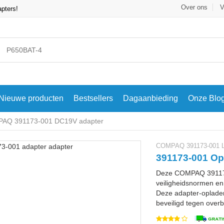
Over ons
V
apters!
Nieuwe producten
Bestsellers
Dagaanbieding
Onze Blo
AQ 391173-001 DC19V adapter
COMPAQ 391173-001 L
391173-001 Op
Deze COMPAQ 391173
veiligheidsnormen en 
Deze adapter-oplader
beveiligd tegen overbe