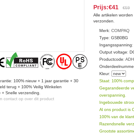
Prijs:€41
€59
Alle artikelen worde
verzonden.
Merk:
COMPAQ
Type: GSB0BG
Ingangsspanning:
Output voltage: 
Productcode:
ADH
Onderdeelnummer
Kleur:
antie: 100% nieuw + 1 jaar garantie + 30
Staat: 100% compat
ld terug + 100% Veilig Winkelen
Gegarandeerde veil
 + Snelle verzending.
overspanning.
contact op over dit product
Ingebouwde stroomb
Al ons product is
100% van de klant
Razendsnelle verz
Grootste assortim