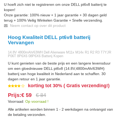
U hoeft zich niet te registreren om onze DELL pt6v8 batterij te
kopen!
Onze garantie: 100% nieuw + 1 jaar garantie + 30 dagen geld
terug + 100% Veilig Winkelen Garantie + Snelle verzending.
Neem contact op over dit product
Hoog Kwaliteit DELL pt6v8 batterij
Vervangen
14.8V 4800mAh/63WH Dell Alienware M11x M14x R1 R2 R3 T7YJR
P06T 8P6X6 08P6X6 Batterij Kopen
U kunt genieten van de beste prijs en een langere levensduur
om een gloednieuwe DELL pt6v8 (14.8V,4800mAh/63WH)
batterij van hoge kwaliteit in Nederland aan te schaffen. 30
dagen retour en 1 jaar garantie.
korting tot 30% ( Gratis verzending!)
Prijs:€ 59
€ 84
Voorraad:
Op voorraad !
Alle artikelen worden binnen 1 - 2 werkdagen na ontvangst van
de betaling verzonden.