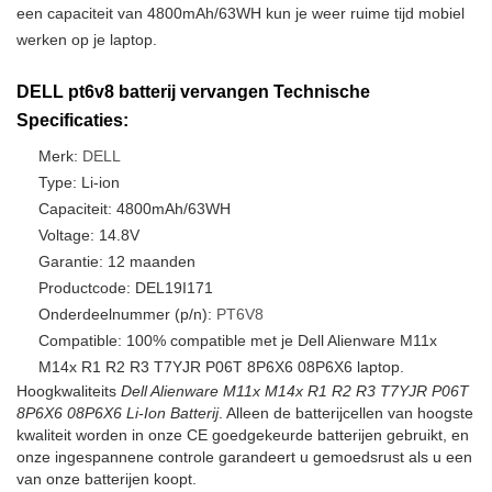
een capaciteit van 4800mAh/63WH kun je weer ruime tijd mobiel
werken op je laptop.
DELL pt6v8 batterij vervangen Technische
Specificaties:
Merk:
DELL
Type: Li-ion
Capaciteit: 4800mAh/63WH
Voltage: 14.8V
Garantie: 12 maanden
Productcode: DEL19I171
Onderdeelnummer (p/n):
PT6V8
Compatible: 100% compatible met je Dell Alienware M11x
M14x R1 R2 R3 T7YJR P06T 8P6X6 08P6X6 laptop.
Hoogkwaliteits
Dell Alienware M11x M14x R1 R2 R3 T7YJR P06T
8P6X6 08P6X6 Li-Ion Batterij
. Alleen de batterijcellen van hoogste
kwaliteit worden in onze CE goedgekeurde batterijen gebruikt, en
onze ingespannene controle garandeert u gemoedsrust als u een
van onze batterijen koopt.