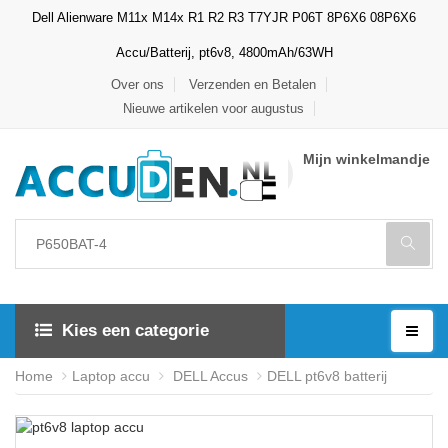
Dell Alienware M11x M14x R1 R2 R3 T7YJR P06T 8P6X6 08P6X6
Accu/Batterij, pt6v8, 4800mAh/63WH
Over ons
Verzenden en Betalen
Nieuwe artikelen voor augustus
Mijn winkelmandje
Kies een categorie
Home
Laptop accu
DELL Accus
DELL pt6v8 batterij