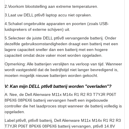
2.Voorkom blootstelling aan extreme temperaturen.
3.Laat uw DELL pt6v8 laptop accu niet opraken.
4.Schakel ongebruikte apparaten en poorten (zoals USB-
luidsprekers of externe schijven) uit.
5.Selecteer de juiste DELL pt6v8 vervangende batterij. Onder
dezelfde gebruiksomstandigheden draagt een batterij met een
lagere capaciteit sneller dan een batterij met een hogere
capaciteit omdat deze vaker moet worden opgeladen.
Opmerking: Alle batterijen verslijten na verloop van tijd. Wanneer
wordt vastgesteld dat de bedrijfstijd niet langer bevredigend is,
moeten mogelijk nieuwe batterijen worden gekocht.
V: Kan mijn DELL pt6v8 batterij worden "overladen"?
A: Nee, de Dell Alienware M11x M14x R1 R2 R3 T7YJR P06T
8P6X6 08P6X6 batterij vervangen heeft een ingebouwde
controller die het laadproces stopt wanneer de batterij volledig is
opgeladen.
Label:pt6v8, pt6v8 batterij, Dell Alienware M11x M14x R1 R2 R3
T7YJR P06T 8P6X6 08P6X6 batterij vervangen, pt6v8 14.8V