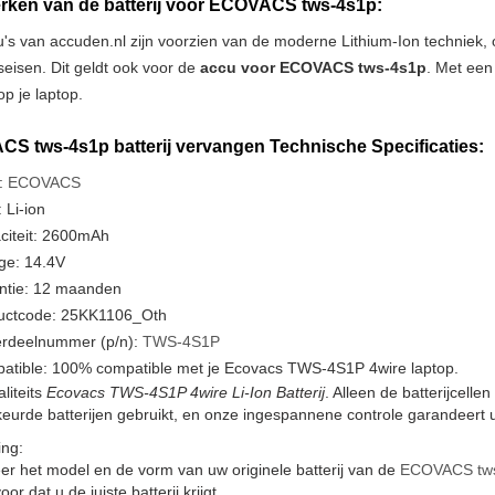
ken van de batterij voor ECOVACS tws-4s1p:
u's van accuden.nl zijn voorzien van de moderne Lithium-Ion techniek
tseisen. Dit geldt ook voor de
accu voor ECOVACS tws-4s1p
. Met een
p je laptop.
S tws-4s1p batterij vervangen Technische Specificaties:
:
ECOVACS
 Li-ion
citeit: 2600mAh
ge: 14.4V
ntie: 12 maanden
uctcode: 25KK1106_Oth
rdeelnummer (p/n):
TWS-4S1P
atible: 100% compatible met je Ecovacs TWS-4S1P 4wire laptop.
liteits
Ecovacs TWS-4S1P 4wire Li-Ion Batterij
. Alleen de batterijcell
urde batterijen gebruikt, en onze ingespannene controle garandeert u
ng:
er het model en de vorm van uw originele batterij van de
ECOVACS tw
or dat u de juiste batterij krijgt.