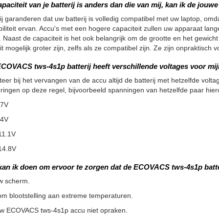
apaciteit van je batterij is anders dan die van mij, kan ik de jou
ij garanderen dat uw batterij is volledig compatibel met uw laptop, omdat
iliteit ervan. Accu's met een hogere capaciteit zullen uw apparaat la
 Naast de capaciteit is het ook belangrijk om de grootte en het gewicht
it mogelijk groter zijn, zelfs als ze compatibel zijn. Ze zijn onpraktisc
COVACS tws-4s1p batterij heeft verschillende voltages voor mijn
teer bij het vervangen van de accu altijd de batterij met hetzelfde voltag
ringen op deze regel, bijvoorbeeld spanningen van hetzelfde paar hier
.7V
.4V
11.1V
14.8V
kan ik doen om ervoor te zorgen dat de ECOVACS tws-4s1p batte
w scherm.
m blootstelling aan extreme temperaturen.
uw ECOVACS tws-4s1p accu niet opraken.