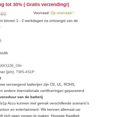
ng tot 30% ( Gratis verzending!)
Voorraad:
Op voorraad !
 60
den binnen 1 - 2 werkdagen na ontvangst van de
.
S
00mAh
5KK1106_Oth
er (p/n):
TWS-4S1P
t
we vervangend batterijen zijn CE, UL, ROHS,
 andere internationale certificeringen gepasseerd.
vensduur van de batterij
1p Accu kunnen met gemak verschillende scenario's
, kantoor en entertainment. We kennen allemaal uw
ft zich geen zorgen te maken, Hoogste Kwaliteit