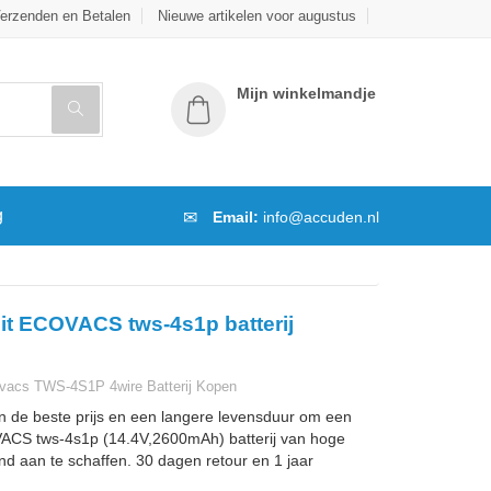
erzenden en Betalen
Nieuwe artikelen voor augustus
Mijn winkelmandje
g
Email:
info@accuden.nl
it ECOVACS tws-4s1p batterij
acs TWS-4S1P 4wire Batterij Kopen
n de beste prijs en een langere levensduur om een
CS tws-4s1p (14.4V,2600mAh) batterij van hoge
and aan te schaffen. 30 dagen retour en 1 jaar