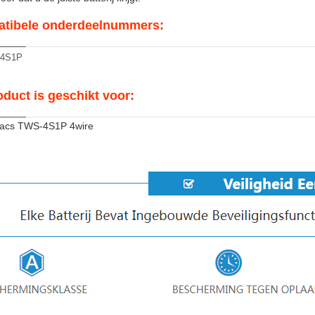
tibele onderdeelnummers:
4S1P
oduct is geschikt voor:
vacs TWS-4S1P 4wire