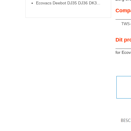
Ecovacs Deebot DJ35 DJ36 DK3...
Compa
TWS-
Dit pr
for Eco