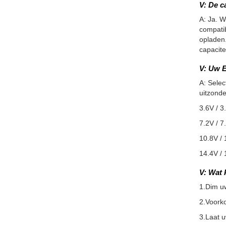
V: De c
A: Ja. W
compatib
opladen.
capacite
V: Uw E
A: Selec
uitzonde
3.6V / 3
7.2V / 7
10.8V / 
14.4V / 
V: Wat 
1.Dim u
2.Voorko
3.Laat 