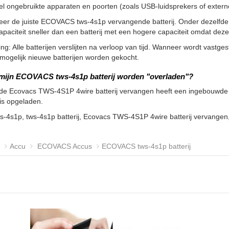
l ongebruikte apparaten en poorten (zoals USB-luidsprekers of externe 
eer de juiste ECOVACS tws-4s1p vervangende batterij. Onder dezelfde
apaciteit sneller dan een batterij met een hogere capaciteit omdat de
g: Alle batterijen verslijten na verloop van tijd. Wanneer wordt vastgeste
ogelijk nieuwe batterijen worden gekocht.
mijn ECOVACS tws-4s1p batterij worden "overladen"?
de Ecovacs TWS-4S1P 4wire batterij vervangen heeft een ingebouwde co
 is opgeladen.
ws-4s1p, tws-4s1p batterij, Ecovacs TWS-4S1P 4wire batterij vervang
Accu
ECOVACS Accus
ECOVACS tws-4s1p batterij