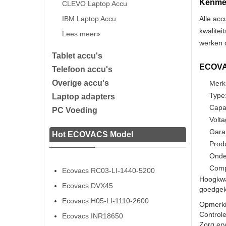
Kenmer
CLEVO Laptop Accu
IBM Laptop Accu
Alle acc
kwalitei
Lees meer»
werken o
Tablet accu's
ECOVAC
Telefoon accu's
Overige accu's
Merk
Type:
Laptop adapters
Capa
PC Voeding
Volta
Gara
Hot ECOVACS Model
Prod
Onde
Comp
Ecovacs RC03-LI-1440-5200
Hoogkwa
Ecovacs DVX45
goedgeke
Ecovacs H05-LI-1110-2600
Opmerki
Controle
Ecovacs INR18650
Zorg ervo