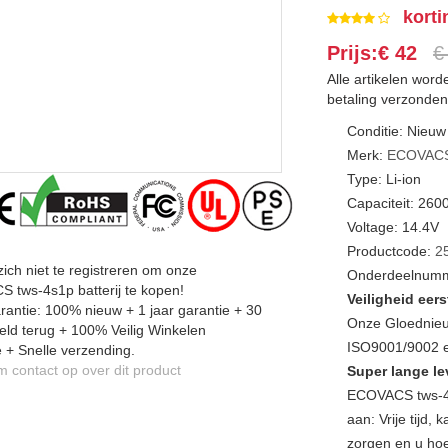
korti
Prijs:€ 42
€
Alle artikelen wor
betaling verzonden
Conditie: Nieuw
Merk:
ECOVAC
Type: Li-ion
Capaciteit: 26
Voltage: 14.4V
Productcode:
2
zich niet te registreren om onze
Onderdeelnumm
 tws-4s1p batterij te kopen!
Veiligheid eers
antie: 100% nieuw + 1 jaar garantie + 30
Onze Gloednieu
ld terug + 100% Veilig Winkelen
ISO9001/9002 en
 + Snelle verzending.
contact op over dit product
Super lange le
ECOVACS tws-4s
aan: Vrije tijd
zorgen en u hoe