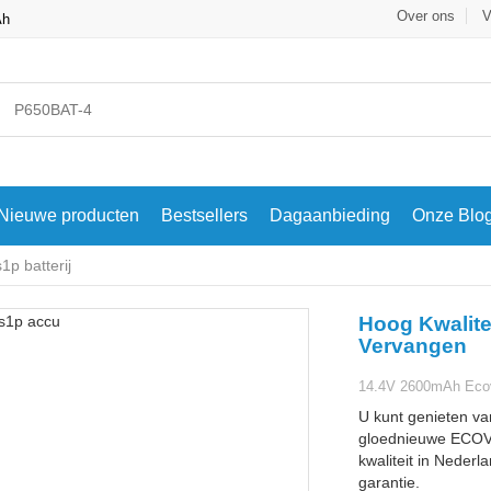
Over ons
V
Ah
Nieuwe producten
Bestsellers
Dagaanbieding
Onze Blo
p batterij
Hoog Kwalite
Vervangen
14.4V 2600mAh Ecov
U kunt genieten va
gloednieuwe ECOVA
kwaliteit in Nederl
garantie.