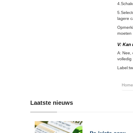
4.Schake
5.Select
lagere c
Opmerkin
moeten m
V: Kan 
A: Nee, 
volledig
Label:t
Home
Laatste nieuws