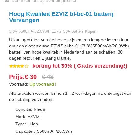
Neem contact op over dit product
Hoog Kwaliteit EZVIZ bl-bc-01 batterij
Vervangen
3.8V 5500mAh/20.9Wh Ezviz C3A Batterij Kopen
U kunt genieten van de beste prijs en een langere levensduur
om een gloednieuwe EZVIZ bl-bc-01 (3.8V,5500mAh/20.9Wh)
batterij van hoge kwaliteit in Nederland aan te schaffen. 30
dagen retour en 1 jaar garantie.
korting tot 30% ( Gratis verzending!)
Prijs:€ 30
€ 43
Voorraad:
Op voorraad !
Alle artikelen worden binnen 1 - 2 werkdagen na ontvangst van
de betaling verzonden.
Conditie: Nieuw
Merk:
EZVIZ
Type: Li-ion
Capaciteit: 5500mAh/20.9Wh