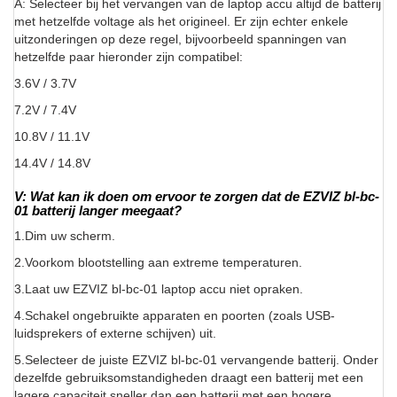
A: Selecteer bij het vervangen van de laptop accu altijd de batterij
met hetzelfde voltage als het origineel. Er zijn echter enkele
uitzonderingen op deze regel, bijvoorbeeld spanningen van
hetzelfde paar hieronder zijn compatibel:
3.6V / 3.7V
7.2V / 7.4V
10.8V / 11.1V
14.4V / 14.8V
V: Wat kan ik doen om ervoor te zorgen dat de EZVIZ bl-bc-
01 batterij langer meegaat?
1.Dim uw scherm.
2.Voorkom blootstelling aan extreme temperaturen.
3.Laat uw EZVIZ bl-bc-01 laptop accu niet opraken.
4.Schakel ongebruikte apparaten en poorten (zoals USB-
luidsprekers of externe schijven) uit.
5.Selecteer de juiste EZVIZ bl-bc-01 vervangende batterij. Onder
dezelfde gebruiksomstandigheden draagt een batterij met een
lagere capaciteit sneller dan een batterij met een hogere