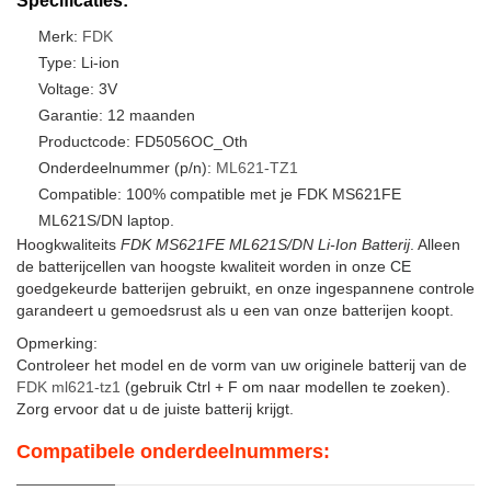
Specificaties:
Merk:
FDK
Type: Li-ion
Voltage: 3V
Garantie: 12 maanden
Productcode: FD5056OC_Oth
Onderdeelnummer (p/n):
ML621-TZ1
Compatible: 100% compatible met je FDK MS621FE
ML621S/DN laptop.
Hoogkwaliteits
FDK MS621FE ML621S/DN Li-Ion Batterij
. Alleen
de batterijcellen van hoogste kwaliteit worden in onze CE
goedgekeurde batterijen gebruikt, en onze ingespannene controle
garandeert u gemoedsrust als u een van onze batterijen koopt.
Opmerking:
Controleer het model en de vorm van uw originele batterij van de
FDK ml621-tz1
(gebruik Ctrl + F om naar modellen te zoeken).
Zorg ervoor dat u de juiste batterij krijgt.
Compatibele onderdeelnummers: