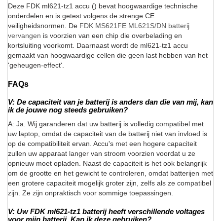
Deze FDK ml621-tz1 accu () bevat hoogwaardige technische
onderdelen en is getest volgens de strenge CE
veiligheidsnormen. De
FDK MS621FE ML621S/DN batterij
vervangen
is voorzien van een chip die overbelading en
kortsluiting voorkomt. Daarnaast wordt de ml621-tz1 accu
gemaakt van hoogwaardige cellen die geen last hebben van het
'geheugen-effect'.
FAQs
V: De capaciteit van je batterij is anders dan die van mij, kan
ik de jouwe nog steeds gebruiken?
A: Ja. Wij garanderen dat uw batterij is volledig compatibel met
uw laptop, omdat de capaciteit van de batterij niet van invloed is
op de compatibiliteit ervan. Accu's met een hogere capaciteit
zullen uw apparaat langer van stroom voorzien voordat u ze
opnieuw moet opladen. Naast de capaciteit is het ook belangrijk
om de grootte en het gewicht te controleren, omdat batterijen met
een grotere capaciteit mogelijk groter zijn, zelfs als ze compatibel
zijn. Ze zijn onpraktisch voor sommige toepassingen.
V: Uw FDK ml621-tz1 batterij heeft verschillende voltages
voor mijn batterij. Kan ik deze gebruiken?