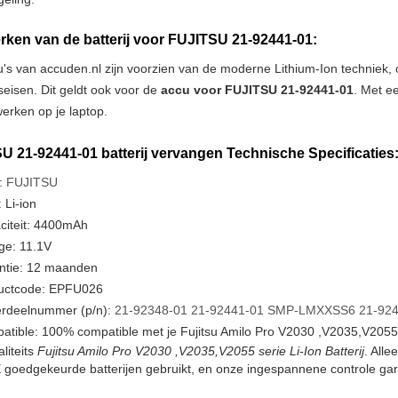
ken van de batterij voor FUJITSU 21-92441-01:
u's van accuden.nl zijn voorzien van de moderne Lithium-Ion techniek
tseisen. Dit geldt ook voor de
accu voor FUJITSU 21-92441-01
. Met e
erken op je laptop.
U 21-92441-01 batterij vervangen Technische Specificaties
:
FUJITSU
 Li-ion
citeit: 4400mAh
ge: 11.1V
ntie: 12 maanden
uctcode: EPFU026
rdeelnummer (p/n):
21-92348-01
21-92441-01
SMP-LMXXSS6
21-92
tible: 100% compatible met je Fujitsu Amilo Pro V2030 ,V2035,V2055 
liteits
Fujitsu Amilo Pro V2030 ,V2035,V2055 serie Li-Ion Batterij
. Alle
goedgekeurde batterijen gebruikt, en onze ingespannene controle gar