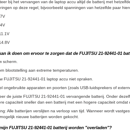
teer bij het vervangen van de laptop accu altijd de batterij met hetzelfde
ringen op deze regel, bijvoorbeeld spanningen van hetzelfde paar hier
.7V
.4V
11.1V
14.8V
kan ik doen om ervoor te zorgen dat de FUJITSU 21-92441-01 bat
w scherm.
m blootstelling aan extreme temperaturen.
uw FUJITSU 21-92441-01 laptop accu niet opraken.
l ongebruikte apparaten en poorten (zoals USB-luidsprekers of externe 
eer de juiste FUJITSU 21-92441-01 vervangende batterij. Onder dezel
re capaciteit sneller dan een batterij met een hogere capaciteit omd
g: Alle batterijen verslijten na verloop van tijd. Wanneer wordt vastgeste
ogelijk nieuwe batterijen worden gekocht.
mijn FUJITSU 21-92441-01 batterij worden "overladen"?