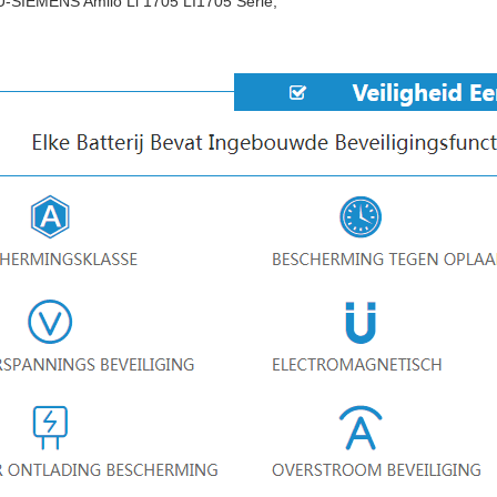
-SIEMENS Amilo Li 1705 LI1705 Serie;