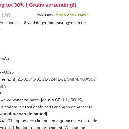
ng tot 30% ( Gratis verzending!)
Voorraad:
Niet op voorraad !
 128
den binnen 1 - 2 werkdagen na ontvangst van de
.
00mAh
PFU026
er (p/n):
21-92348-01
21-92441-01
SMP-LMXXSS6
MP)
t
we vervangend batterijen zijn CE, UL, ROHS,
 andere internationale certificeringen gepasseerd.
vensduur van de batterij
41-01 Laptop accu kunnen met gemak verschillende
Vrije tijd, kantoor en entertainment. We kennen