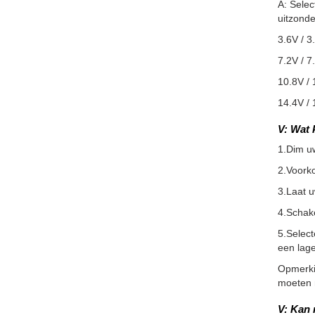
A: Selec
uitzonde
3.6V / 3
7.2V / 7
10.8V / 
14.4V / 
V: Wat 
1.Dim u
2.Voorko
3.Laat 
4.Schake
5.Select
een lage
Opmerkin
moeten m
V: Kan 