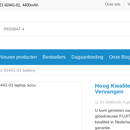
Over ons
V
, 21-92441-01, 4400mAh
Nieuwe producten
Bestsellers
Dagaanbieding
Onze Blo
-92441-01 batterij
Hoog Kwalite
Vervangen
11.1V 4400mAh Fujit
U kunt genieten va
gloednieuwe FUJIT
kwaliteit in Nederl
garantie.