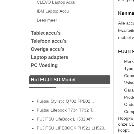
CLEVO Laptop Accu
IBM Laptop Accu
Kenmer
Lees meer»
Alle acc
kwalitei
Tablet accu's
mobiel w
Telefoon accu's
Overige accu's
FUJITS
Laptop adapters
Merk
PC Voeding
Type:
Capa
Hot FUJITSU Model
Volta
Gara
Prod
Fujitsu Stylistic Q702 FPB02...
Onde
Fujitsu Lifebook T734 T732 T...
Compa
Hoogkwa
FUJITSU LifeBook LH532 AP
onze CE 
FUJITSU LIFEBOOK PH521 LH520...
koopt.