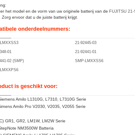
ng:
er het model en de vorm van uw originele batterij van de
FUJITSU 21-
Zorg ervoor dat u de juiste batterij krijgt.
tibele onderdeelnummers:
-LMXXSS3
21-92445-03
348-01
21-92441-01
441-02 (SMP)
SMP-LMXXSS6
-LMXXPS6
oduct is geschikt voor:
-Siemens Amilo L1310G, L7310, L7310G Serie
 Simens Amilo Pro V2030, V2035, V2055 Serie
FIC) GR1, GR2, LM1W, LM2W Serie
StepNote NM3500W Batteria