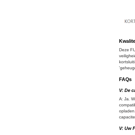
Kwalite
Deze FU
veiligh
kortslui
'geheuge
FAQs
V: De c
A: Ja. W
compatib
opladen.
capacite
V: Uw F