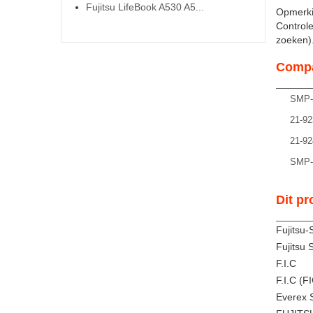
Fujitsu LifeBook A530 A5...
Opmerki
Controle
zoeken). 
Compa
SMP
21-92
21-92
SMP
Dit pr
Fujitsu
Fujitsu
F.I.C
F.I.C (
Everex 