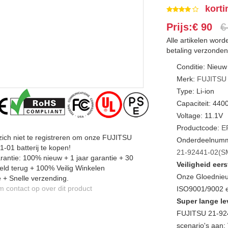
korti
Prijs:€ 90
€
Alle artikelen wor
betaling verzonden
Conditie: Nieuw
Merk:
FUJITSU
Type: Li-ion
Capaciteit: 44
Voltage: 11.1V
Productcode:
E
zich niet te registreren om onze FUJITSU
Onderdeelnumm
-01 batterij te kopen!
21-92441-02(S
antie: 100% nieuw + 1 jaar garantie + 30
Veiligheid eers
ld terug + 100% Veilig Winkelen
Onze Gloednieu
 + Snelle verzending.
contact op over dit product
ISO9001/9002 en
Super lange le
FUJITSU 21-924
scenario's aan: 