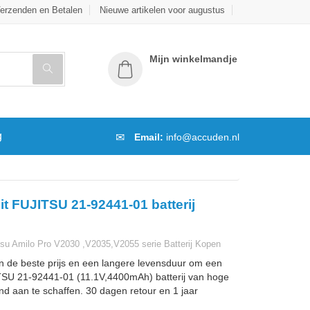
erzenden en Betalen
Nieuwe artikelen voor augustus
Mijn winkelmandje
g
Email:
info@accuden.nl
it FUJITSU 21-92441-01 batterij
su Amilo Pro V2030 ,V2035,V2055 serie Batterij Kopen
n de beste prijs en een langere levensduur om een
SU 21-92441-01 (11.1V,4400mAh) batterij van hoge
and aan te schaffen. 30 dagen retour en 1 jaar