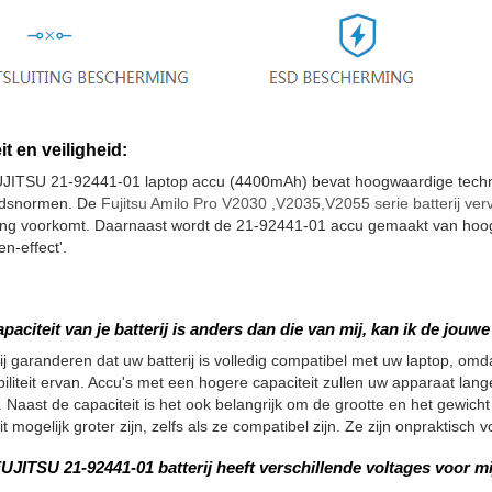
it en veiligheid:
JITSU 21-92441-01 laptop accu (4400mAh) bevat hoogwaardige techni
eidsnormen. De
Fujitsu Amilo Pro V2030 ,V2035,V2055 serie batterij ve
ting voorkomt. Daarnaast wordt de 21-92441-01 accu gemaakt van hoog
n-effect'.
apaciteit van je batterij is anders dan die van mij, kan ik de jou
ij garanderen dat uw batterij is volledig compatibel met uw laptop, omdat
iliteit ervan. Accu's met een hogere capaciteit zullen uw apparaat la
 Naast de capaciteit is het ook belangrijk om de grootte en het gewicht
it mogelijk groter zijn, zelfs als ze compatibel zijn. Ze zijn onpraktisc
UJITSU 21-92441-01 batterij heeft verschillende voltages voor mi