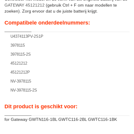
GATEWAY 45121212
(gebruik Ctrl + F om naar modellen te
zoeken). Zorg ervoor dat u de juiste batterij krijgt.
Compatibele onderdeelnummers:
U4374113PV-2S1P
3978115
3978115-2S
45121212
45121212P
NV-3978115
NV-3978115-2S
Dit product is geschikt voor:
for Gateway GWTN116-1BL GWTC116-2BL GWTC116-1BK