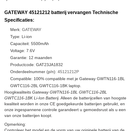
GATEWAY 45121212 batterij vervangen Technische
Specificaties:
Merk:
GATEWAY
Type: Li-ion
Capaciteit: 5500mAh
Voltage: 7.6V
Garantie: 12 maanden
Productcode: GAT23JA1832
Onderdeelnummer (p/n):
45121212P
Compatible: 100% compatible met je Gateway GWTN116-1BL
GWTC116-2BL GWTC116-1BK laptop.
Hoogkwaliteits
Gateway GWTN116-1BL GWTC116-2BL
GWTC116-1BK Li-Ion Batterij
. Alleen de batterijcellen van hoogste
kwaliteit worden in onze CE goedgekeurde batterijen gebruikt, en
onze ingespannene controle garandeert u gemoedsrust als u een
van onze batterijen koopt.
Opmerking:
Controleer het model en de vorm van uw originele batterij van de