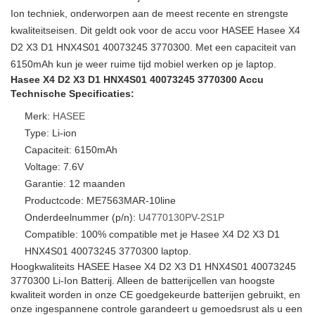
Ion techniek, onderworpen aan de meest recente en strengste
kwaliteitseisen. Dit geldt ook voor de accu voor HASEE Hasee X4
D2 X3 D1 HNX4S01 40073245 3770300. Met een capaciteit van
6150mAh kun je weer ruime tijd mobiel werken op je laptop.
Hasee X4 D2 X3 D1 HNX4S01 40073245 3770300 Accu
Technische Specificaties:
Merk:
HASEE
Type: Li-ion
Capaciteit: 6150mAh
Voltage: 7.6V
Garantie: 12 maanden
Productcode: ME7563MAR-10line
Onderdeelnummer (p/n):
U4770130PV-2S1P
Compatible: 100% compatible met je Hasee X4 D2 X3 D1
HNX4S01 40073245 3770300 laptop.
Hoogkwaliteits HASEE Hasee X4 D2 X3 D1 HNX4S01 40073245
3770300 Li-Ion Batterij. Alleen de batterijcellen van hoogste
kwaliteit worden in onze CE goedgekeurde batterijen gebruikt, en
onze ingespannene controle garandeert u gemoedsrust als u een