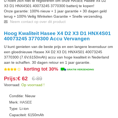
U hoeft zich niet te registreren om onze HASEE Hasee X4 D2
X3 D1 HNX4S01 40073245 3770300 batterij te kopen!
Onze garantie: 100% nieuw + 1 jaar garantie + 30 dagen geld
terug + 100% Veilig Winkelen Garantie + Snelle verzending.
Neem contact op over dit product
Hoog Kwaliteit Hasee X4 D2 X3 D1 HNX4S01
40073245 3770300 Accu Vervangen
U kunt genieten van de beste prijs en een langere levensduur om
een gloednieuwe Hasee X4 D2 X3 D1 HNX4S01 40073245
3770300 (7.6V,6150mAh) accu van hoge kwaliteit in Nederland
aan te schaffen. 30 dagen retour en 1 jaar garantie.
korting tot 30%
Prijs:€ 62
€ 89
Voorraad:
Op voorraad !
Conditie: Nieuw
Merk:
HASEE
Type: Li-ion
Capaciteit: 6150mAh