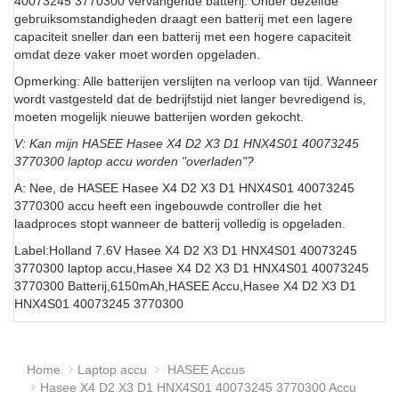
40073245 3770300 vervangende batterij. Onder dezelfde
gebruiksomstandigheden draagt een batterij met een lagere
capaciteit sneller dan een batterij met een hogere capaciteit
omdat deze vaker moet worden opgeladen.
Opmerking: Alle batterijen verslijten na verloop van tijd. Wanneer
wordt vastgesteld dat de bedrijfstijd niet langer bevredigend is,
moeten mogelijk nieuwe batterijen worden gekocht.
V: Kan mijn HASEE Hasee X4 D2 X3 D1 HNX4S01 40073245
3770300 laptop accu worden "overladen"?
A: Nee, de HASEE Hasee X4 D2 X3 D1 HNX4S01 40073245
3770300 accu heeft een ingebouwde controller die het
laadproces stopt wanneer de batterij volledig is opgeladen.
Label:Holland 7.6V Hasee X4 D2 X3 D1 HNX4S01 40073245
3770300 laptop accu,Hasee X4 D2 X3 D1 HNX4S01 40073245
3770300 Batterij,6150mAh,HASEE Accu,Hasee X4 D2 X3 D1
HNX4S01 40073245 3770300
Home
Laptop accu
HASEE Accus
Hasee X4 D2 X3 D1 HNX4S01 40073245 3770300 Accu