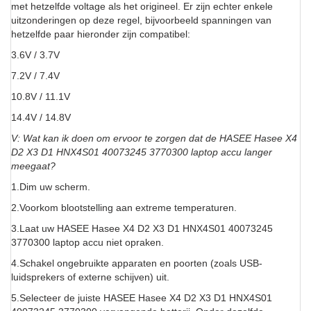
met hetzelfde voltage als het origineel. Er zijn echter enkele
uitzonderingen op deze regel, bijvoorbeeld spanningen van
hetzelfde paar hieronder zijn compatibel:
3.6V / 3.7V
7.2V / 7.4V
10.8V / 11.1V
14.4V / 14.8V
V: Wat kan ik doen om ervoor te zorgen dat de HASEE Hasee X4
D2 X3 D1 HNX4S01 40073245 3770300 laptop accu langer
meegaat?
1.Dim uw scherm.
2.Voorkom blootstelling aan extreme temperaturen.
3.Laat uw HASEE Hasee X4 D2 X3 D1 HNX4S01 40073245
3770300 laptop accu niet opraken.
4.Schakel ongebruikte apparaten en poorten (zoals USB-
luidsprekers of externe schijven) uit.
5.Selecteer de juiste HASEE Hasee X4 D2 X3 D1 HNX4S01