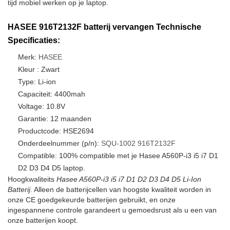
tijd mobiel werken op je laptop.
HASEE 916T2132F batterij vervangen Technische
Specificaties:
Merk:
HASEE
Kleur : Zwart
Type: Li-ion
Capaciteit: 4400mah
Voltage: 10.8V
Garantie: 12 maanden
Productcode: HSE2694
Onderdeelnummer (p/n):
SQU-1002
916T2132F
Compatible: 100% compatible met je Hasee A560P-i3 i5 i7 D1
D2 D3 D4 D5 laptop.
Hoogkwaliteits
Hasee A560P-i3 i5 i7 D1 D2 D3 D4 D5 Li-Ion
Batterij
. Alleen de batterijcellen van hoogste kwaliteit worden in
onze CE goedgekeurde batterijen gebruikt, en onze
ingespannene controle garandeert u gemoedsrust als u een van
onze batterijen koopt.