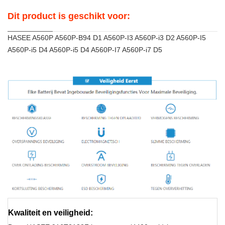
Dit product is geschikt voor:
HASEE A560P A560P-B94 D1 A560P-I3 A560P-i3 D2 A560P-I5
A560P-i5 D4 A560P-i5 D4 A560P-I7 A560P-i7 D5
Kwaliteit en veiligheid: