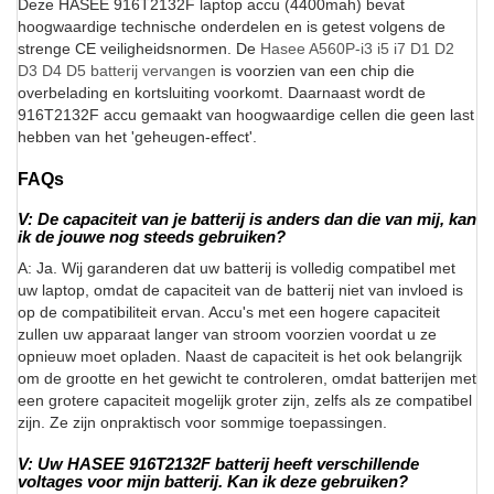
Deze HASEE 916T2132F laptop accu (4400mah) bevat
hoogwaardige technische onderdelen en is getest volgens de
strenge CE veiligheidsnormen. De
Hasee A560P-i3 i5 i7 D1 D2
D3 D4 D5 batterij vervangen
is voorzien van een chip die
overbelading en kortsluiting voorkomt. Daarnaast wordt de
916T2132F accu gemaakt van hoogwaardige cellen die geen last
hebben van het 'geheugen-effect'.
FAQs
V: De capaciteit van je batterij is anders dan die van mij, kan
ik de jouwe nog steeds gebruiken?
A: Ja. Wij garanderen dat uw batterij is volledig compatibel met
uw laptop, omdat de capaciteit van de batterij niet van invloed is
op de compatibiliteit ervan. Accu's met een hogere capaciteit
zullen uw apparaat langer van stroom voorzien voordat u ze
opnieuw moet opladen. Naast de capaciteit is het ook belangrijk
om de grootte en het gewicht te controleren, omdat batterijen met
een grotere capaciteit mogelijk groter zijn, zelfs als ze compatibel
zijn. Ze zijn onpraktisch voor sommige toepassingen.
V: Uw HASEE 916T2132F batterij heeft verschillende
voltages voor mijn batterij. Kan ik deze gebruiken?