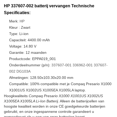
HP 337607-002 batterij vervangen Technische
Specificaties:
Merk:
HP
Kleur : Zwart
Type: Li-ion
Capaciteit: 4400.00 mAh
Voltage: 14.80 V
Garantie: 12 maanden
Productcode: EPPA019_001
Onderdeelnummer (p/n):
337607-001
336962-001
337607-
002
DG103A
Afmetingen: 128.50x103.30x20.00 mm
Compatible: 100% compatible met je Compaq Presario X1000
X1001US X1002US X1005EA X1005LA laptop.
Hoogkwaliteits
Compaq Presario X1000 X1001US X1002US
X1005EA X1005LA Li-Ion Batterij
. Alleen de batterijcellen van
hoogste kwaliteit worden in onze CE goedgekeurde batterijen
gebruikt, en onze ingespannene controle garandeert u
gemoedsrust als u een van onze batterijen koopt.