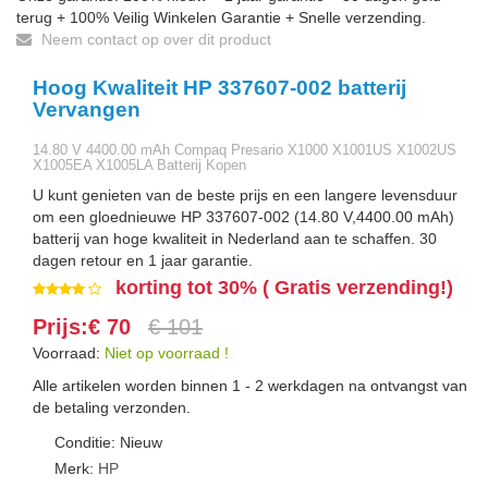
terug + 100% Veilig Winkelen Garantie + Snelle verzending.
Neem contact op over dit product
Hoog Kwaliteit HP 337607-002 batterij
Vervangen
14.80 V 4400.00 mAh Compaq Presario X1000 X1001US X1002US
X1005EA X1005LA Batterij Kopen
U kunt genieten van de beste prijs en een langere levensduur
om een gloednieuwe HP 337607-002 (14.80 V,4400.00 mAh)
batterij van hoge kwaliteit in Nederland aan te schaffen. 30
dagen retour en 1 jaar garantie.
korting tot 30% ( Gratis verzending!)
Prijs:€ 70
€ 101
Voorraad:
Niet op voorraad !
Alle artikelen worden binnen 1 - 2 werkdagen na ontvangst van
de betaling verzonden.
Conditie: Nieuw
Merk:
HP