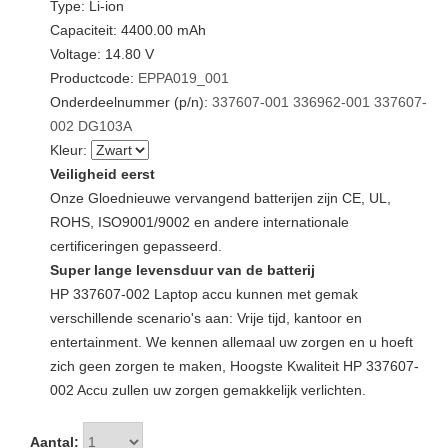
Type: Li-ion
Capaciteit: 4400.00 mAh
Voltage: 14.80 V
Productcode:
EPPA019_001
Onderdeelnummer (p/n):
337607-001
336962-001
337607-
002
DG103A
Kleur:
Veiligheid eerst
Onze Gloednieuwe vervangend batterijen zijn CE, UL,
ROHS, ISO9001/9002 en andere internationale
certificeringen gepasseerd.
Super lange levensduur van de batterij
HP 337607-002 Laptop accu kunnen met gemak
verschillende scenario's aan: Vrije tijd, kantoor en
entertainment. We kennen allemaal uw zorgen en u hoeft
zich geen zorgen te maken, Hoogste Kwaliteit HP 337607-
002 Accu zullen uw zorgen gemakkelijk verlichten.
Aantal: