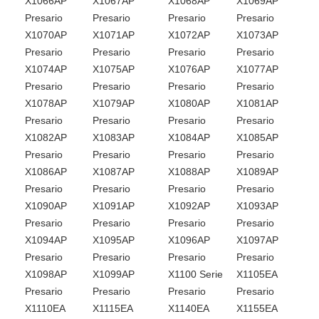
X1066AP
X1067AP
X1068AP
X1069AP
Presario
Presario
Presario
Presario
X1070AP
X1071AP
X1072AP
X1073AP
Presario
Presario
Presario
Presario
X1074AP
X1075AP
X1076AP
X1077AP
Presario
Presario
Presario
Presario
X1078AP
X1079AP
X1080AP
X1081AP
Presario
Presario
Presario
Presario
X1082AP
X1083AP
X1084AP
X1085AP
Presario
Presario
Presario
Presario
X1086AP
X1087AP
X1088AP
X1089AP
Presario
Presario
Presario
Presario
X1090AP
X1091AP
X1092AP
X1093AP
Presario
Presario
Presario
Presario
X1094AP
X1095AP
X1096AP
X1097AP
Presario
Presario
Presario
Presario
X1098AP
X1099AP
X1100 Serie
X1105EA
Presario
Presario
Presario
Presario
X1110EA
X1115EA
X1140EA
X1155EA