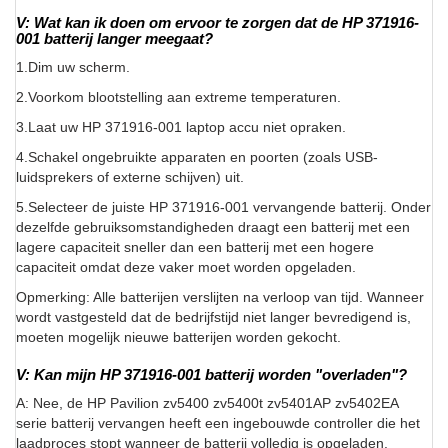
V: Wat kan ik doen om ervoor te zorgen dat de HP 371916-
001 batterij langer meegaat?
1.Dim uw scherm.
2.Voorkom blootstelling aan extreme temperaturen.
3.Laat uw HP 371916-001 laptop accu niet opraken.
4.Schakel ongebruikte apparaten en poorten (zoals USB-
luidsprekers of externe schijven) uit.
5.Selecteer de juiste HP 371916-001 vervangende batterij. Onder
dezelfde gebruiksomstandigheden draagt een batterij met een
lagere capaciteit sneller dan een batterij met een hogere
capaciteit omdat deze vaker moet worden opgeladen.
Opmerking: Alle batterijen verslijten na verloop van tijd. Wanneer
wordt vastgesteld dat de bedrijfstijd niet langer bevredigend is,
moeten mogelijk nieuwe batterijen worden gekocht.
V: Kan mijn HP 371916-001 batterij worden "overladen"?
A: Nee, de HP Pavilion zv5400 zv5400t zv5401AP zv5402EA
serie batterij vervangen heeft een ingebouwde controller die het
laadproces stopt wanneer de batterij volledig is opgeladen.