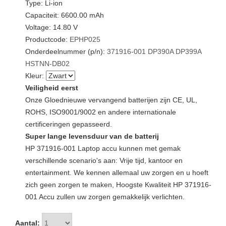
Type: Li-ion
Capaciteit: 6600.00 mAh
Voltage: 14.80 V
Productcode:
EPHP025
Onderdeelnummer (p/n):
371916-001
DP390A
DP399A
HSTNN-DB02
Kleur:
Veiligheid eerst
Onze Gloednieuwe vervangend batterijen zijn CE, UL,
ROHS, ISO9001/9002 en andere internationale
certificeringen gepasseerd.
Super lange levensduur van de batterij
HP 371916-001 Laptop accu kunnen met gemak
verschillende scenario's aan: Vrije tijd, kantoor en
entertainment. We kennen allemaal uw zorgen en u hoeft
zich geen zorgen te maken, Hoogste Kwaliteit HP 371916-
001 Accu zullen uw zorgen gemakkelijk verlichten.
Aantal: