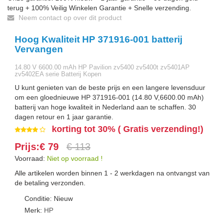
terug + 100% Veilig Winkelen Garantie + Snelle verzending.
Neem contact op over dit product
Hoog Kwaliteit HP 371916-001 batterij
Vervangen
14.80 V 6600.00 mAh HP Pavilion zv5400 zv5400t zv5401AP
zv5402EA serie Batterij Kopen
U kunt genieten van de beste prijs en een langere levensduur
om een gloednieuwe HP 371916-001 (14.80 V,6600.00 mAh)
batterij van hoge kwaliteit in Nederland aan te schaffen. 30
dagen retour en 1 jaar garantie.
korting tot 30% ( Gratis verzending!)
Prijs:€ 79
€ 113
Voorraad:
Niet op voorraad !
Alle artikelen worden binnen 1 - 2 werkdagen na ontvangst van
de betaling verzonden.
Conditie: Nieuw
Merk:
HP