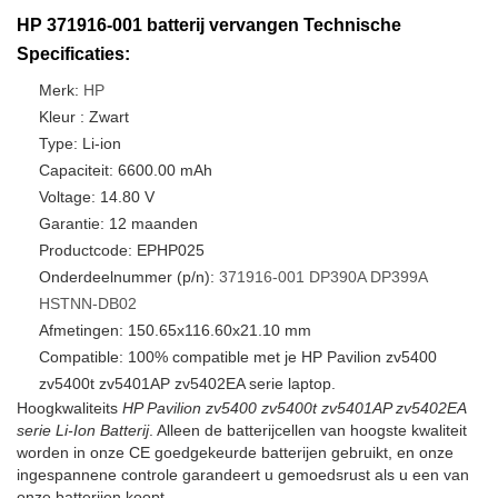
HP 371916-001 batterij vervangen Technische
Specificaties:
Merk:
HP
Kleur : Zwart
Type: Li-ion
Capaciteit: 6600.00 mAh
Voltage: 14.80 V
Garantie: 12 maanden
Productcode: EPHP025
Onderdeelnummer (p/n):
371916-001
DP390A
DP399A
HSTNN-DB02
Afmetingen: 150.65x116.60x21.10 mm
Compatible: 100% compatible met je HP Pavilion zv5400
zv5400t zv5401AP zv5402EA serie laptop.
Hoogkwaliteits
HP Pavilion zv5400 zv5400t zv5401AP zv5402EA
serie Li-Ion Batterij
. Alleen de batterijcellen van hoogste kwaliteit
worden in onze CE goedgekeurde batterijen gebruikt, en onze
ingespannene controle garandeert u gemoedsrust als u een van
onze batterijen koopt.