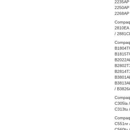
2235AP 
2250AP 
2268AP 
Compaq 
2810EA /
/ 2881C
Compaq 
B1804TU
B1815TU
B2022AL
B2802TX
B2814TX
B3801AP
B3813AP
/ B3826
Compaq P
C305la /
C313tu 
Compaq 
C551nr /
C560tu /