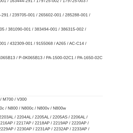
001 / 163444-291 / 179725-002 / 179725-003 /
-291 / 239705-001 / 265602-001 / 285288-001 /
05 / 381090-001 / 383494-001 / 386315-002 /
01 / 432309-001 / 9155068 / A265 / AC-C14 /
K065B13 / P-0K065B13 / PA-1500-02C1 / PA-1650-02C
 / M700 / V300
0c / N800 / N800c / N800v / N800w
2203AL / 2204AL / 2205AL / 2205AS / 2206AL /
2216AP / 2217AP / 2218AP / 2219AP / 2220AP /
2229AP / 2230AP / 2231AP / 2232AP / 2233AP /