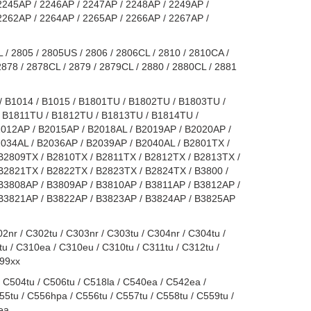
2245AP / 2246AP / 2247AP / 2248AP / 2249AP /
2262AP / 2264AP / 2265AP / 2266AP / 2267AP /
 / 2805 / 2805US / 2806 / 2806CL / 2810 / 2810CA /
2878 / 2878CL / 2879 / 2879CL / 2880 / 2880CL / 2881
 / B1014 / B1015 / B1801TU / B1802TU / B1803TU /
 B1811TU / B1812TU / B1813TU / B1814TU /
012AP / B2015AP / B2018AL / B2019AP / B2020AP /
2034AL / B2036AP / B2039AP / B2040AL / B2801TX /
B2809TX / B2810TX / B2811TX / B2812TX / B2813TX /
B2821TX / B2822TX / B2823TX / B2824TX / B3800 /
B3808AP / B3809AP / B3810AP / B3811AP / B3812AP /
 B3821AP / B3822AP / B3823AP / B3824AP / B3825AP
nr / C302tu / C303nr / C303tu / C304nr / C304tu /
tu / C310ea / C310eu / C310tu / C311tu / C312tu /
399xx
C504tu / C506tu / C518la / C540ea / C542ea /
5tu / C556hpa / C556tu / C557tu / C558tu / C559tu /
ea