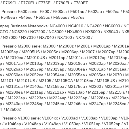
/ F769CL / F770EL / F775EL / F780EL / F780ET
Presario F500 serie: F500 / F500ea / F501au / F502au / F502ea / F50
/ F545ea / F545eu / F553us / F555us / F557us
mpaq Business Notebooks: NC4000 / NC4010 / NC4200 / NC6000 / NC
TO / NC6220 / NC7200 / NC8000 / NX4800 / NX5000 / NX5040 / NX51
/ NX7000 / NX7010 / NX7040 / NX7100 / NX7200 /
Presario M2000 serie: M2000 / M2000z / M2001 / M2001ap / M2001e
 M2005ap / M2005US / M2005z / M2006ap / M2007 / M2007ap / M200
 / M2010ea / M2010US / M2011ap / M2011ea / M2012ap / M2013ap /
 / M2017ap / M2018ap / M2019ap / M2019ea / M2020ap / M2020ea /
 / M2026ap / M2027ap / M2029ap / M2030ea / M2031ap / M2031ea /
 / M2050ea / M2052ea / M2054ea / M2055ea / M2065ea / M2070 / M
 M2101 / M2101US / M2105 / M2105CA / M2105ea / M2105US / M2108
 / M2131ea / M2140ea / M2155ea / M2175ea / M2200 / M2201ap / M
 / M2208ea / M2211ap / M2212ap / M2213ap / M2215ap / M2215la /
ap / M2222ap / M2223ap / M2224ap / M2225ap / M2228ap / M2229ap
 / M2243ap / M2245ap / M2245ea / M2246ea / M2247ap / M2248ea /
T / M2500Z
Presario V1000 serie: V1004xx / V1009ad / V1038ap / V1039ap / V10
 / V1046ap / V1048ap / V1049ap / V1050ap / V1051ap / V1052ap / V1