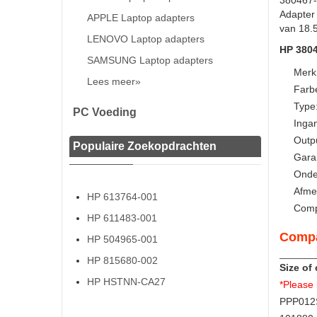
380467-
Adapter 
APPLE Laptop adapters
van 18.5
LENOVO Laptop adapters
HP 3804
SAMSUNG Laptop adapters
Merk
Lees meer»
Farb
Type
PC Voeding
Inga
Outp
Populaire Zoekopdrachten
Gara
Onde
Afme
HP 613764-001
Comp
HP 611483-001
Compa
HP 504965-001
HP 815680-002
Size of
HP HSTNN-CA27
*Please 
PPP012S