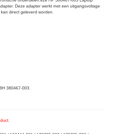
ktronische onderdelen.eze HP 380467-003 Laptop
adapter. Deze adapter werkt met een uitgangsvoltage
kan direct geleverd worden.
9H 380467-003.
duct.