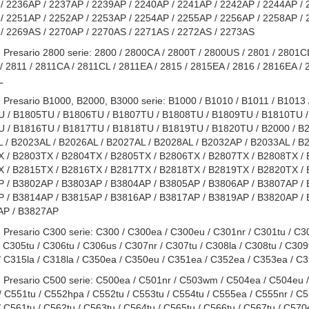
/ 2236AP / 2237AP / 2239AP / 2240AP / 2241AP / 2242AP / 2244AP / 
/ 2251AP / 2252AP / 2253AP / 2254AP / 2255AP / 2256AP / 2258AP / 
/ 2269AS / 2270AP / 2270AS / 2271AS / 2272AS / 2273AS
Presario 2800 serie: 2800 / 2800CA / 2800T / 2800US / 2801 / 2801CL
 2811 / 2811CA / 2811CL / 2811EA / 2815 / 2815EA / 2816 / 2816EA / 
L
Presario B1000, B2000, B3000 serie: B1000 / B1010 / B1011 / B1013
 / B1805TU / B1806TU / B1807TU / B1808TU / B1809TU / B1810TU /
 / B1816TU / B1817TU / B1818TU / B1819TU / B1820TU / B2000 / B2
 / B2023AL / B2026AL / B2027AL / B2028AL / B2032AP / B2033AL / B
 / B2803TX / B2804TX / B2805TX / B2806TX / B2807TX / B2808TX / 
 / B2815TX / B2816TX / B2817TX / B2818TX / B2819TX / B2820TX / 
 / B3802AP / B3803AP / B3804AP / B3805AP / B3806AP / B3807AP / 
 / B3814AP / B3815AP / B3816AP / B3817AP / B3819AP / B3820AP /
AP / B3827AP
resario C300 serie: C300 / C300ea / C300eu / C301nr / C301tu / C302
 C305tu / C306tu / C306us / C307nr / C307tu / C308la / C308tu / C309
/ C315la / C318la / C350ea / C350eu / C351ea / C352ea / C353ea / C
Presario C500 serie: C500ea / C501nr / C503wm / C504ea / C504eu / 
 C551tu / C552hpa / C552tu / C553tu / C554tu / C555ea / C555nr / C55
 C561tu / C562tu / C563tu / C564tu / C565tu / C566tu / C567tu / C570