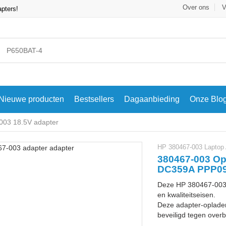
Over ons
V
apters!
Nieuwe producten
Bestsellers
Dagaanbieding
Onze Blo
003 18.5V adapter
HP 380467-003 Laptop 
380467-003 Op
DC359A PPP09
Deze HP 380467-003 
en kwaliteitseisen.
Deze adapter-oplader
beveiligd tegen overbe