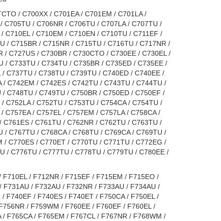
TCTO / C700XX / C701EA / C701EM / C701LA /
/ C705TU / C706NR / C706TU / C707LA / C707TU /
/ C710EL / C710EM / C710EN / C710TU / C711EF /
U / C715BR / C715NR / C715TU / C716TU / C717NR /
 / C727US / C730BR / C730CTO / C730EE / C730EL /
 / C733TU / C734TU / C735BR / C735ED / C735EE /
 / C737TU / C738TU / C739TU / C740ED / C740EE /
 / C742EM / C742ES / C742TU / C743TU / C744TU /
 / C748TU / C749TU / C750BR / C750ED / C750EF /
/ C752LA / C752TU / C753TU / C754CA / C754TU /
/ C757EA / C757EL / C757EM / C757LA / C758CA /
/ C761ES / C761TU / C762NR / C762TU / C763TU /
 / C767TU / C768CA / C768TU / C769CA / C769TU /
 / C770ES / C770ET / C770TU / C771TU / C772EG /
 / C776TU / C777TU / C778TU / C779TU / C780EE /
/ F710EL / F712NR / F715EF / F715EM / F715EO /
/ F731AU / F732AU / F732NR / F733AU / F734AU /
/ F740EF / F740ES / F740ET / F750CA / F750EL /
 F756NR / F759WM / F760EE / F760EF / F760EL /
 / F765CA / F765EM / F767CL / F767NR / F768WM /