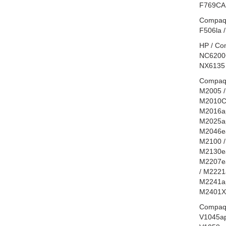
F769CA 
Compaq 
F506la 
HP / Co
NC6200C
NX6135 
Compaq 
M2005 /
M2010CA
M2016ap
M2025ap
M2046ea
M2100 /
M2130ea
M2207ea
/ M2221
M2241ap
M2401X
Compaq 
V1045ap