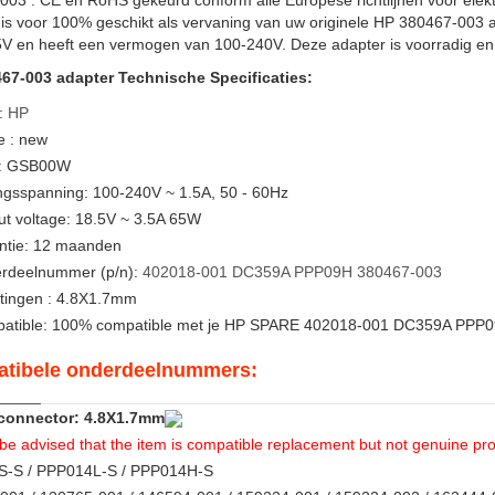
003 . CE en RoHS gekeurd conform alle Europese richtlijnen voor ele
is voor 100% geschikt als vervaning van uw originele HP 380467-003 
V en heeft een vermogen van 100-240V. Deze adapter is voorradig en 
67-003 adapter Technische Specificaties:
:
HP
e : new
: GSB00W
ngsspanning: 100-240V ~ 1.5A, 50 - 60Hz
ut voltage: 18.5V ~ 3.5A 65W
ntie: 12 maanden
rdeelnummer (p/n):
402018-001
DC359A
PPP09H
380467-003
tingen : 4.8X1.7mm
atible: 100% compatible met je HP SPARE 402018-001 DC359A PPP0
tibele onderdeelnummers:
 connector: 4.8X1.7mm
be advised that the item is compatible replacement but not genuine pro
-S / PPP014L-S / PPP014H-S