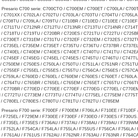
Presario C700 serie: C700CTO / C700EM / C700ET / C700LA / C700
/ C701XX / C702LA / C702TU / C703LA / C703TU / C704TU / C705LA 
/ C708TU / C709LA / C709TU / C710BR / C710ED / C710EE / C710EF 
/ C711TU / C712NR / C712TU / C713NR / C713TU / C714NR / C714T
/ C718TU / C719TU / C720BR / C720ES / C721TU / C722TU / C725BR
/ C730ET / C731EM / C731TU / C732EF / C732EM / C732ES / C732TU
/ C735EL / C735EM / C735ET / C735TU / C736TU / C737BR / C737EL
/ C740EL / C740EM / C740ES / C740ET / C740TU / C741TU / C742EA
/ C745EF / C745EG / C745EL / C745ES / C745TU / C746TU / C747TU
/ C750EM / C750ES / C750LA / C750TU / C751LA / C751NR / C751TU 
/ C755EF / C755EL / C755ES / C755TU / C756CA / C756ES / C757CA 
/ C759LA / C760ED / C760EL / C760EM / C760ES / C760ET / C760LA 
/ C764TU / C765BR / C765EL / C765EM / C765ET / C765TU / C766TU
/ C770BR / C770ED / C770EE / C770EF / C770EG / C770EL / C770EM
/ C772TU / C773EM / C773TU / C774TU / C775EL / C775EM / C775TU
/ C780EL / C780ES / C780TU / C781TU / C782TU / C785EM
Presario F700 serie: F700EF / F700EM / F706LA / F710EE / F710EF 
/ F725EL / F729EM / F730EE / F730EF / F730EO / F730ES / F730US 
/ F735EL / F735ES / F736AU / F737AU / F738AU / F739AU / F739WM 
/ F752LA / F754CA / F754LA / F755LA / F755US / F756CA / F756LA /
/ F761AU / F761US / F762AU / F762NR / F763AU / F763NR / F764CA