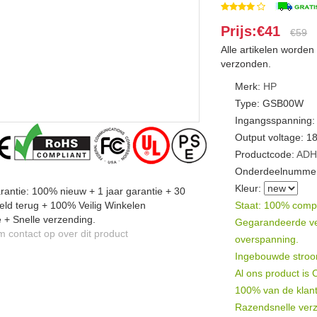
Prijs:€41
€59
Alle artikelen worde
verzonden.
Merk:
HP
Type: GSB00W
Ingangsspanning:
Output voltage: 1
Productcode:
ADH
Onderdeelnummer
Kleur:
antie: 100% nieuw + 1 jaar garantie + 30
ld terug + 100% Veilig Winkelen
Staat: 100% compat
 + Snelle verzending.
Gegarandeerde veil
contact op over dit product
overspanning.
Ingebouwde stroomb
Al ons product is
100% van de klant
Razendsnelle verz