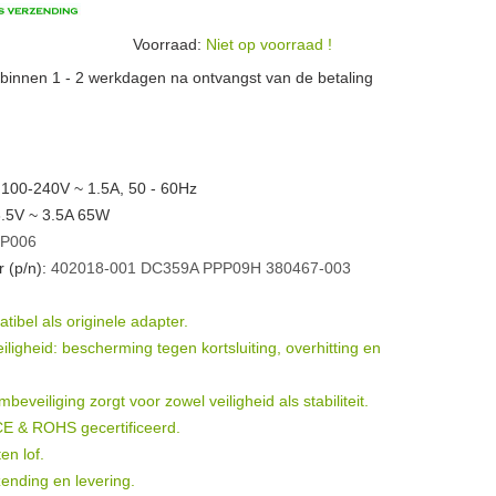
Voorraad:
Niet op voorraad !
n binnen 1 - 2 werkdagen na ontvangst van de betaling
 100-240V ~ 1.5A, 50 - 60Hz
8.5V ~ 3.5A 65W
P006
 (p/n):
402018-001
DC359A
PPP09H
380467-003
ibel als originele adapter.
igheid: bescherming tegen kortsluiting, overhitting en
eveiliging zorgt voor zowel veiligheid als stabiliteit.
 CE & ROHS gecertificeerd.
en lof.
ending en levering.