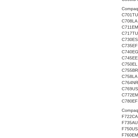
Compaq 
C701TU 
C708LA 
C711EM 
C717TU 
C730ES 
C735EF 
C740EG 
C745EE 
C750EL 
C755BR 
C758LA 
C764NR 
C769US 
C772EM 
C780EF 
Compaq 
F722CA 
F735AU 
F750US 
F760EM 