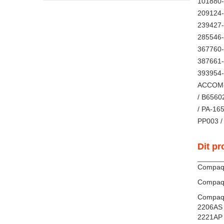
101880-
209124-
239427-
285546-
367760-
387661-
393954-
ACCOM-
/ B6560
/ PA-16
PP003 /
Dit pr
Compaq 
Compaq 
Compaq 
2206AS 
2221AP 