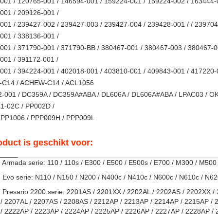
001 / 120765-001 / 146594-001 / 159224-001 / 159224-002 / 163444-
001 / 209126-001 /
001 / 239427-002 / 239427-003 / 239427-004 / 239428-001 / / 239704
001 / 338136-001 /
001 / 371790-001 / 371790-BB / 380467-001 / 380467-003 / 380467-0
001 / 391172-001 /
001 / 394224-001 / 402018-001 / 403810-001 / 409843-001 / 417220-0
C14 / ACHEW-C14 / ACL1056
2-001 / DC359A / DC359A#ABA / DL606A / DL606A#ABA / LPAC03 / O
51-02C / PP002D /
 PP1006 / PPP009H / PPP009L
oduct is geschikt voor:
Armada serie: 110 / 110s / E300 / E500 / E500s / E700 / M300 / M500
Evo serie: N110 / N150 / N200 / N400c / N410c / N600c / N610c / N62
Presario 2200 serie: 2201AS / 2201XX / 2202AL / 2202AS / 2202XX / 
/ 2207AL / 2207AS / 2208AS / 2212AP / 2213AP / 2214AP / 2215AP / 
/ 2222AP / 2223AP / 2224AP / 2225AP / 2226AP / 2227AP / 2228AP / 