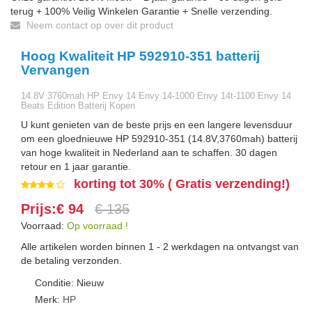
terug + 100% Veilig Winkelen Garantie + Snelle verzending.
Neem contact op over dit product
Hoog Kwaliteit HP 592910-351 batterij
Vervangen
14.8V 3760mah HP Envy 14 Envy 14-1000 Envy 14t-1100 Envy 14
Beats Edition Batterij Kopen
U kunt genieten van de beste prijs en een langere levensduur
om een gloednieuwe HP 592910-351 (14.8V,3760mah) batterij
van hoge kwaliteit in Nederland aan te schaffen. 30 dagen
retour en 1 jaar garantie.
korting tot 30% ( Gratis verzending!)
Prijs:€ 94
€ 135
Voorraad:
Op voorraad !
Alle artikelen worden binnen 1 - 2 werkdagen na ontvangst van
de betaling verzonden.
Conditie: Nieuw
Merk:
HP