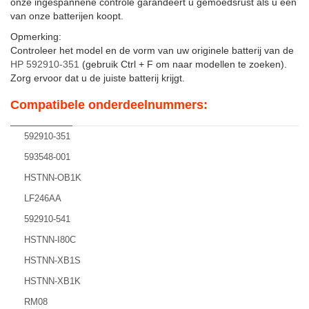
onze ingespannene controle garandeert u gemoedsrust als u een
van onze batterijen koopt.
Opmerking:
Controleer het model en de vorm van uw originele batterij van de
HP 592910-351
(gebruik Ctrl + F om naar modellen te zoeken).
Zorg ervoor dat u de juiste batterij krijgt.
Compatibele onderdeelnummers:
592910-351
593548-001
HSTNN-OB1K
LF246AA
592910-541
HSTNN-I80C
HSTNN-XB1S
HSTNN-XB1K
RM08