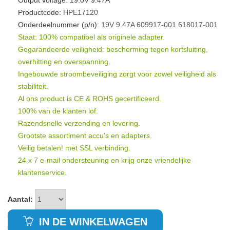
Output voltage: 19.0V 9.47A
Productcode:
HPE17120
Onderdeelnummer (p/n):
19V
9.47A
609917-001
618017-001
Staat: 100% compatibel als originele adapter.
Gegarandeerde veiligheid: bescherming tegen kortsluiting,
overhitting en overspanning.
Ingebouwde stroombeveiliging zorgt voor zowel veiligheid als
stabiliteit.
Al ons product is CE & ROHS gecertificeerd.
100% van de klanten lof.
Razendsnelle verzending en levering.
Grootste assortiment accu's en adapters.
Veilig betalen! met SSL verbinding.
24 x 7 e-mail ondersteuning en krijg onze vriendelijke
klantenservice.
Aantal:
IN DE WINKELWAGEN