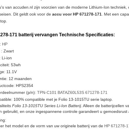
u's van accuden.nl zijn voorzien van de moderne Lithium-Ion techniek
tseisen. Dit geldt ook voor de
accu voor HP 671278-171
. Met een capa
ptop.
278-171 batterij vervangen Technische Specificaties:
:
HP
 : Zwart
 Li-ion
iteit: 53wh
ge: 11.1V
ntie: 12 maanden
uctcode: HPS2354
rdeelnummer (p/n):
TPN-C101
BATAZ60L53S
671278-171
tible: 100% compatible met je Folio 13-1015TU serie laptop.
liteits
Folio 13-1015TU Series Li-Ion Batterij
. Alleen de batterijcellen
en gebruikt, en onze ingespannene controle garandeert u gemoedsrust a
ng:
er het model en de vorm van uw originele batterij van de
HP 671278-1