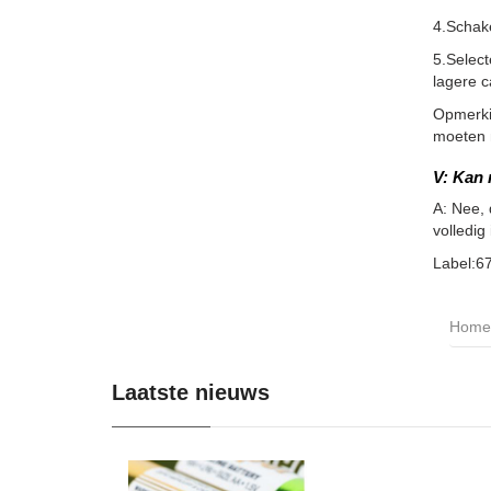
4.Schake
5.Select
lagere c
Opmerkin
moeten m
V: Kan 
A: Nee, 
volledig
Label:67
Home
Laatste nieuws