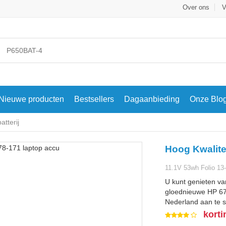
Over ons
V
Nieuwe producten
Bestsellers
Dagaanbieding
Onze Blo
tterij
Hoog Kwalite
11.1V 53wh Folio 13-
U kunt genieten va
gloednieuwe HP 671
Nederland aan te s
korti