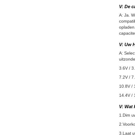
V: De c
A: Ja. W
compatib
opladen.
capacite
V: Uw H
A: Selec
uitzonde
3.6V / 3
7.2V / 7
10.8V / 
14.4V / 
V: Wat 
1.Dim u
2.Voorko
3.Laat 