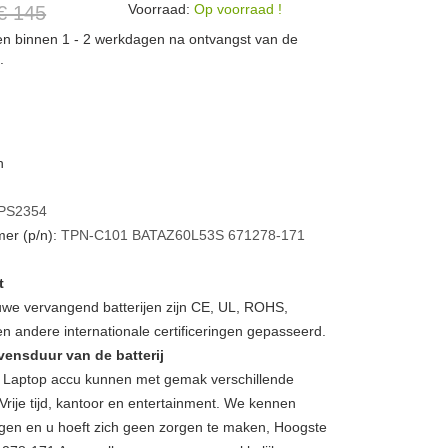
Voorraad:
Op voorraad !
€ 145
den binnen 1 - 2 werkdagen na ontvangst van de
.
h
PS2354
er (p/n):
TPN-C101
BATAZ60L53S
671278-171
t
we vervangend batterijen zijn CE, UL, ROHS,
 andere internationale certificeringen gepasseerd.
vensduur van de batterij
Laptop accu kunnen met gemak verschillende
Vrije tijd, kantoor en entertainment. We kennen
gen en u hoeft zich geen zorgen te maken, Hoogste