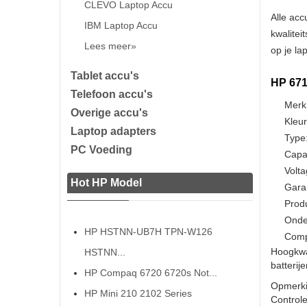
CLEVO Laptop Accu
Alle acc
IBM Laptop Accu
kwalitei
Lees meer»
op je la
Tablet accu's
HP 671
Telefoon accu's
Merk
Overige accu's
Kleur
Laptop adapters
Type:
PC Voeding
Capac
Volta
Hot HP Model
Gara
Prod
Onde
HP HSTNN-UB7H TPN-W126
Compa
Hoogkwa
HSTNN...
batterij
HP Compaq 6720 6720s Not...
Opmerki
HP Mini 210 2102 Series
Controle