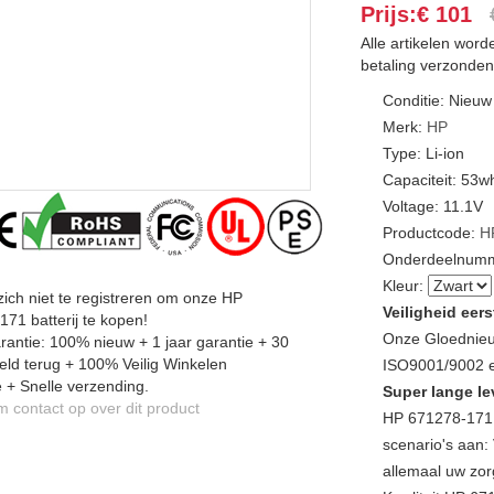
Prijs:€ 101
Alle artikelen wor
betaling verzonden
Conditie: Nieuw
Merk:
HP
Type: Li-ion
Capaciteit: 53w
Voltage: 11.1V
Productcode:
H
Onderdeelnumm
Kleur:
zich niet te registreren om onze HP
Veiligheid eers
71 batterij te kopen!
Onze Gloednieu
antie: 100% nieuw + 1 jaar garantie + 30
ld terug + 100% Veilig Winkelen
ISO9001/9002 en
 + Snelle verzending.
Super lange le
contact op over dit product
HP 671278-171 
scenario's aan: 
allemaal uw zor