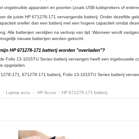
l ongebruikte apparaten en poorten (zoals USB-luidsprekers of externe 
eer de juiste HP 671278-171 vervangende batterij. Onder dezelfde ge
apaciteit sneller dan een batterij met een hogere capaciteit omdat de
g: Alle batterijen verslijten na verloop van tijd. Wanneer wordt vastgeste
ogelijk nieuwe batterijen worden gekocht.
mijn HP 671278-171 batterij worden "overladen"?
de Folio 13-1015TU Series batterij vervangen heeft een ingebouwde con
 is opgeladen.
1278-171, 671278-171 batterij, Folio 13-1015TU Series batterij verv
Laptop accu
HP Accus
HP 671278-171 batterij