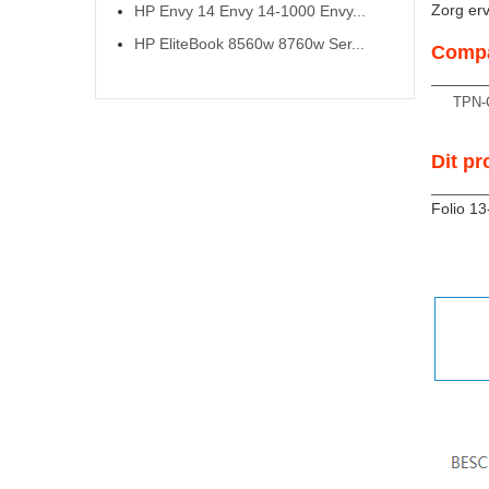
Zorg ervo
HP Envy 14 Envy 14-1000 Envy...
HP EliteBook 8560w 8760w Ser...
Compa
TPN-
Dit pr
Folio 1