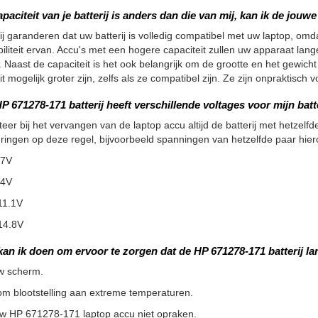
apaciteit van je batterij is anders dan die van mij, kan ik de jou
ij garanderen dat uw batterij is volledig compatibel met uw laptop, omdat
iliteit ervan. Accu's met een hogere capaciteit zullen uw apparaat la
 Naast de capaciteit is het ook belangrijk om de grootte en het gewicht
it mogelijk groter zijn, zelfs als ze compatibel zijn. Ze zijn onpraktisc
P 671278-171 batterij heeft verschillende voltages voor mijn batt
teer bij het vervangen van de laptop accu altijd de batterij met hetzelfde
ringen op deze regel, bijvoorbeeld spanningen van hetzelfde paar hier
.7V
.4V
11.1V
14.8V
kan ik doen om ervoor te zorgen dat de HP 671278-171 batterij l
w scherm.
m blootstelling aan extreme temperaturen.
uw HP 671278-171 laptop accu niet opraken.