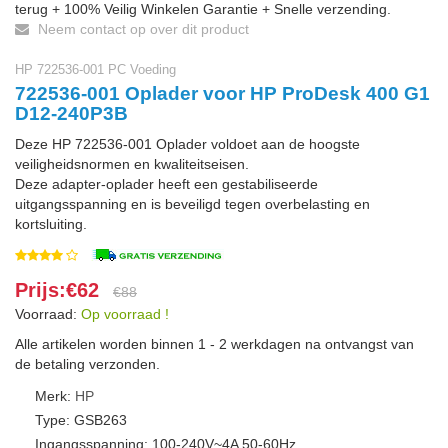
terug + 100% Veilig Winkelen Garantie + Snelle verzending.
Neem contact op over dit product
HP 722536-001 PC Voeding
722536-001 Oplader voor HP ProDesk 400 G1
D12-240P3B
Deze HP 722536-001 Oplader voldoet aan de hoogste
veiligheidsnormen en kwaliteitseisen.
Deze adapter-oplader heeft een gestabiliseerde
uitgangsspanning en is beveiligd tegen overbelasting en
kortsluiting.
Prijs:€62
€88
Voorraad:
Op voorraad !
Alle artikelen worden binnen 1 - 2 werkdagen na ontvangst van
de betaling verzonden.
Merk:
HP
Type: GSB263
Ingangsspanning: 100-240V~4A 50-60Hz