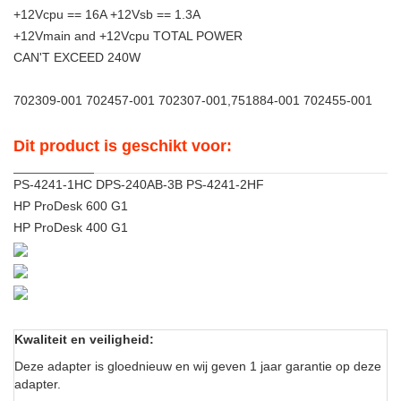
+12Vcpu == 16A +12Vsb == 1.3A
+12Vmain and +12Vcpu TOTAL POWER
CAN'T EXCEED 240W
702309-001 702457-001 702307-001,751884-001 702455-001
Dit product is geschikt voor:
PS-4241-1HC DPS-240AB-3B PS-4241-2HF
HP ProDesk 600 G1
HP ProDesk 400 G1
Kwaliteit en veiligheid:
Deze adapter is gloednieuw en wij geven 1 jaar garantie op deze
adapter.