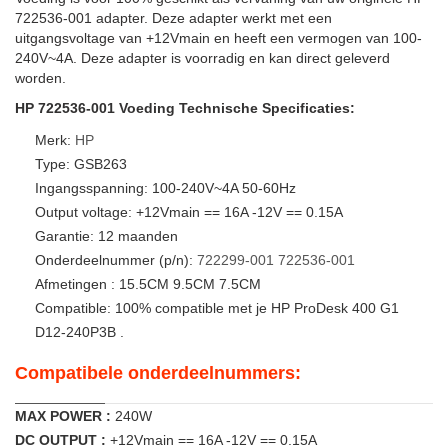
722536-001 adapter. Deze adapter werkt met een
uitgangsvoltage van +12Vmain en heeft een vermogen van 100-
240V~4A. Deze adapter is voorradig en kan direct geleverd
worden.
HP 722536-001 Voeding Technische Specificaties:
Merk:
HP
Type: GSB263
Ingangsspanning: 100-240V~4A 50-60Hz
Output voltage: +12Vmain == 16A -12V == 0.15A
Garantie: 12 maanden
Onderdeelnummer (p/n):
722299-001
722536-001
Afmetingen : 15.5CM 9.5CM 7.5CM
Compatible: 100% compatible met je HP ProDesk 400 G1
D12-240P3B .
Compatibele onderdeelnummers:
MAX POWER :
240W
DC OUTPUT :
+12Vmain == 16A -12V == 0.15A