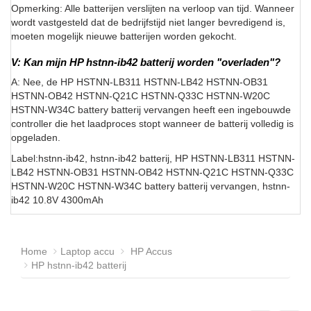
Opmerking: Alle batterijen verslijten na verloop van tijd. Wanneer
wordt vastgesteld dat de bedrijfstijd niet langer bevredigend is,
moeten mogelijk nieuwe batterijen worden gekocht.
V: Kan mijn HP hstnn-ib42 batterij worden "overladen"?
A: Nee, de HP HSTNN-LB311 HSTNN-LB42 HSTNN-OB31
HSTNN-OB42 HSTNN-Q21C HSTNN-Q33C HSTNN-W20C
HSTNN-W34C battery batterij vervangen heeft een ingebouwde
controller die het laadproces stopt wanneer de batterij volledig is
opgeladen.
Label:hstnn-ib42, hstnn-ib42 batterij, HP HSTNN-LB311 HSTNN-
LB42 HSTNN-OB31 HSTNN-OB42 HSTNN-Q21C HSTNN-Q33C
HSTNN-W20C HSTNN-W34C battery batterij vervangen, hstnn-
ib42 10.8V 4300mAh
Home
Laptop accu
HP Accus
HP hstnn-ib42 batterij