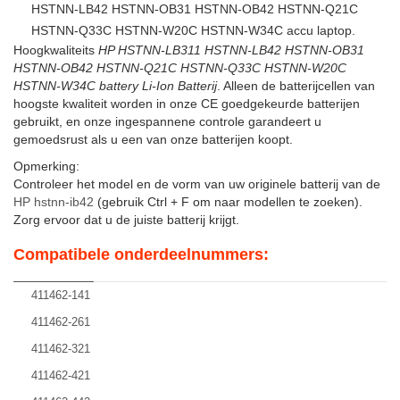
HSTNN-LB42 HSTNN-OB31 HSTNN-OB42 HSTNN-Q21C
HSTNN-Q33C HSTNN-W20C HSTNN-W34C accu laptop.
Hoogkwaliteits
HP HSTNN-LB311 HSTNN-LB42 HSTNN-OB31
HSTNN-OB42 HSTNN-Q21C HSTNN-Q33C HSTNN-W20C
HSTNN-W34C battery Li-Ion Batterij
. Alleen de batterijcellen van
hoogste kwaliteit worden in onze CE goedgekeurde batterijen
gebruikt, en onze ingespannene controle garandeert u
gemoedsrust als u een van onze batterijen koopt.
Opmerking:
Controleer het model en de vorm van uw originele batterij van de
HP hstnn-ib42
(gebruik Ctrl + F om naar modellen te zoeken).
Zorg ervoor dat u de juiste batterij krijgt.
Compatibele onderdeelnummers:
411462-141
411462-261
411462-321
411462-421