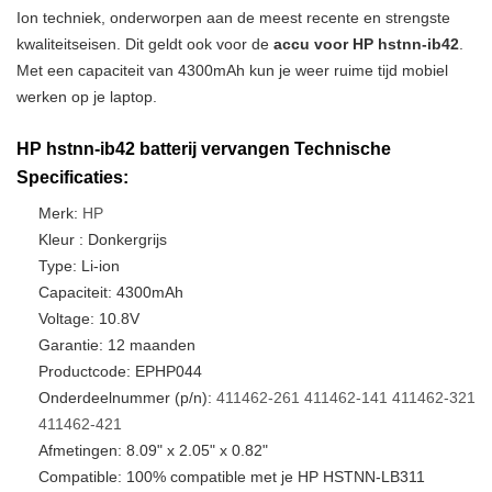
Ion techniek, onderworpen aan de meest recente en strengste
kwaliteitseisen. Dit geldt ook voor de
accu voor HP hstnn-ib42
.
Met een capaciteit van 4300mAh kun je weer ruime tijd mobiel
werken op je laptop.
HP hstnn-ib42 batterij vervangen Technische
Specificaties:
Merk:
HP
Kleur : Donkergrijs
Type: Li-ion
Capaciteit: 4300mAh
Voltage: 10.8V
Garantie: 12 maanden
Productcode: EPHP044
Onderdeelnummer (p/n):
411462-261
411462-141
411462-321
411462-421
Afmetingen: 8.09" x 2.05" x 0.82"
Compatible: 100% compatible met je HP HSTNN-LB311