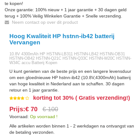
te kopen!
Onze garantie: 100% nieuw + 1 jaar garantie + 30 dagen geld
terug + 100% Veilig Winkelen Garantie + Snelle verzending.
Neem contact op over dit product
Hoog Kwaliteit HP hstnn-ib42 batterij
Vervangen
10.8V 4300mAh HP HSTNN-LB311 HSTNN-LB42 HSTNN-OB31
HSTNN-OB42 HSTNN-Q21C HSTNN-Q33C HSTNN-W20C HSTNN-
W34C accu Batterij Kopen
U kunt genieten van de beste prijs en een langere levensduur
om een gloednieuwe HP hstnn-ib42 (10.8V,4300mAh) batterij
van hoge kwaliteit in Nederland aan te schaffen. 30 dagen
retour en 1 jaar garantie.
korting tot 30% ( Gratis verzending!)
Prijs:€ 70
€ 100
Voorraad:
Op voorraad !
Alle artikelen worden binnen 1 - 2 werkdagen na ontvangst van
de betaling verzonden.