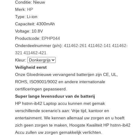
Conditie: Nieuw
Merk:
HP
Type: Li-ion
Capaciteit: 4300mAh
Voltage: 10.8V
Productcode:
EPHP044
Onderdeelnummer (p/n):
411462-261
411462-141
411462-
321
411462-421
Kleur:
Veiligheid eerst
Onze Gloednieuwe vervangend batterijen zijn CE, UL,
ROHS, ISO9001/9002 en andere internationale
certificeringen gepasseerd.
Super lange levensduur van de batterij
HP hstnn-ib42 Laptop accu kunnen met gemak
verschillende scenario's aan: Vrije tijd, kantoor en
entertainment. We kennen allemaal uw zorgen en u hoeft
zich geen zorgen te maken, Hoogste Kwaliteit HP hstnn-ib42
Accu zullen uw zorgen gemakkelijk verlichten.