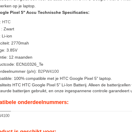
erken op je laptop.
gle Pixel 5" Accu Technische Specificaties:
:
HTC
 : Zwart
 Li-ion
citeit: 2770mah
ge: 3.85V
ntie: 12 maanden
uctcode: ECN10326_Te
rdeelnummer (p/n):
B2PW4100
tible: 100% compatible met je HTC Google Pixel 5" laptop.
iteits HTC HTC Google Pixel 5" Li-Ion Batterij. Alleen de batterijcelle
urde batterijen gebruikt, en onze ingespannene controle garandeert u
tibele onderdeelnummers:
4100
oduct is geschikt voor: