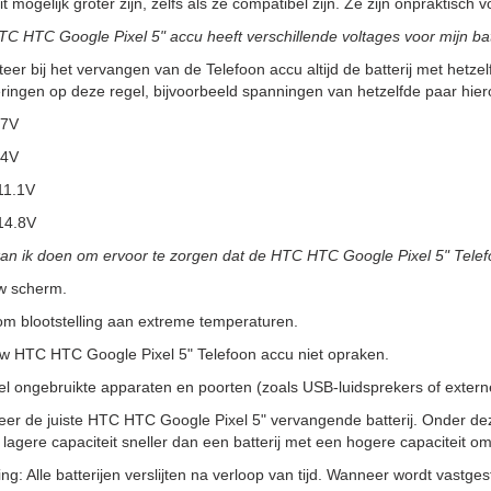
it mogelijk groter zijn, zelfs als ze compatibel zijn. Ze zijn onpraktisc
C HTC Google Pixel 5" accu heeft verschillende voltages voor mijn bat
teer bij het vervangen van de Telefoon accu altijd de batterij met hetzelf
ringen op deze regel, bijvoorbeeld spanningen van hetzelfde paar hier
.7V
.4V
11.1V
14.8V
kan ik doen om ervoor te zorgen dat de HTC HTC Google Pixel 5" Tele
w scherm.
m blootstelling aan extreme temperaturen.
uw HTC HTC Google Pixel 5" Telefoon accu niet opraken.
l ongebruikte apparaten en poorten (zoals USB-luidsprekers of externe 
eer de juiste HTC HTC Google Pixel 5" vervangende batterij. Onder de
lagere capaciteit sneller dan een batterij met een hogere capaciteit
g: Alle batterijen verslijten na verloop van tijd. Wanneer wordt vastgeste