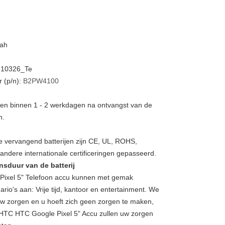
mah
N10326_Te
 (p/n):
B2PW4100
rden binnen 1 - 2 werkdagen na ontvangst van de
n.
 vervangend batterijen zijn CE, UL, ROHS,
ndere internationale certificeringen gepasseerd.
nsduur van de batterij
ixel 5" Telefoon accu kunnen met gemak
ario's aan: Vrije tijd, kantoor en entertainment. We
w zorgen en u hoeft zich geen zorgen te maken,
 HTC HTC Google Pixel 5" Accu zullen uw zorgen