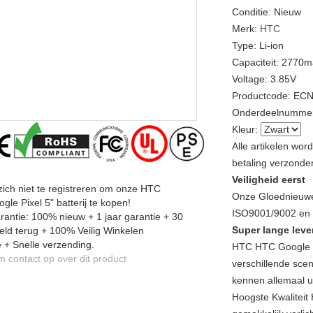
Conditie: Nieuw
Merk:
HTC
Type: Li-ion
Capaciteit: 2770
Voltage: 3.85V
Productcode: EC
Onderdeelnummer
Kleur:
Alle artikelen wo
betaling verzonde
Veiligheid eerst
zich niet te registreren om onze HTC
Onze Gloednieuwe
le Pixel 5" batterij te kopen!
ISO9001/9002 en a
antie: 100% nieuw + 1 jaar garantie + 30
Super lange leve
ld terug + 100% Veilig Winkelen
 + Snelle verzending.
HTC HTC Google P
contact op over dit product
verschillende scen
kennen allemaal u
Hoogste Kwaliteit