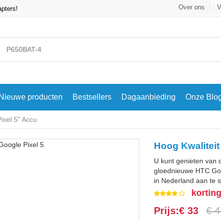
Over ons
V
apters!
Nieuwe producten
Bestsellers
Dagaanbieding
Onze Blo
xel 5" Accu
Hoog Kwalitei
U kunt genieten van 
gloednieuwe HTC Goog
in Nederland aan te s
kortin
Prijs:€ 33
€ 4