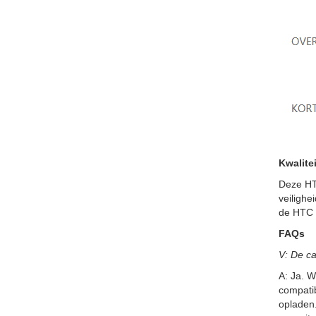
Kwalitei
Deze HT
veilighe
de HTC G
FAQs
V: De ca
A: Ja. W
compatib
opladen.