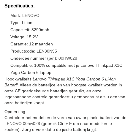
Specificaties:
Merk:
LENOVO
Type: Li-ion
Capaciteit: 3290mah
Voltage: 15.2V
Garantie: 12 maanden
Productcode: LEN30N95
Onderdeelnummer (p/n):
00HW028
Compatible: 100% compatible met je Lenovo Thinkpad X1C
Yoga Carbon 6 laptop.
Hoogkwaliteits
Lenovo Thinkpad X1C Yoga Carbon 6 Li-Ion
Batterij
. Alleen de batterijcellen van hoogste kwaliteit worden in
onze CE goedgekeurde batterijen gebruikt, en onze
ingespannene controle garandeert u gemoedsrust als u een van
onze batterijen koopt.
Opmerking:
Controleer het model en de vorm van uw originele batterij van de
LENOVO 00hw028
(gebruik Ctrl + F om naar modellen te
zoeken). Zorg ervoor dat u de juiste batterij krijgt.