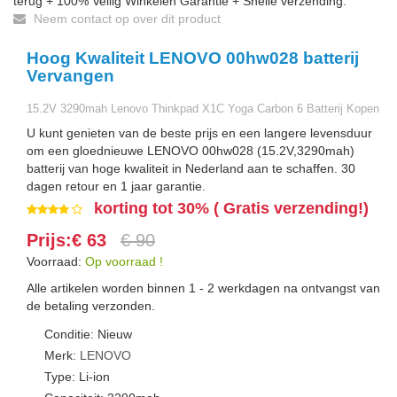
terug + 100% Veilig Winkelen Garantie + Snelle verzending.
Neem contact op over dit product
Hoog Kwaliteit LENOVO 00hw028 batterij
Vervangen
15.2V 3290mah Lenovo Thinkpad X1C Yoga Carbon 6 Batterij Kopen
U kunt genieten van de beste prijs en een langere levensduur
om een gloednieuwe LENOVO 00hw028 (15.2V,3290mah)
batterij van hoge kwaliteit in Nederland aan te schaffen. 30
dagen retour en 1 jaar garantie.
korting tot 30% ( Gratis verzending!)
Prijs:€ 63
€ 90
Voorraad:
Op voorraad !
Alle artikelen worden binnen 1 - 2 werkdagen na ontvangst van
de betaling verzonden.
Conditie: Nieuw
Merk:
LENOVO
Type: Li-ion