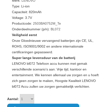
Merk:
LENOVO
Type: Li-ion
Capaciteit: 820mAh
Voltage: 3.7V
Productcode:
2503BA0752M_Te
Onderdeelnummer (p/n):
BL072
Veiligheid eerst
Onze Gloednieuwe vervangend batterijen zijn CE, UL,
ROHS, ISO9001/9002 en andere internationale
certificeringen gepasseerd.
Super lange levensduur van de batterij
LENOVO bl072 Telefoon accu kunnen met gemak
verschillende scenario's aan: Vrije tijd, kantoor en
entertainment. We kennen allemaal uw zorgen en u hoeft
zich geen zorgen te maken, Hoogste Kwaliteit LENOVO
bl072 Accu zullen uw zorgen gemakkelijk verlichten.
Aantal: