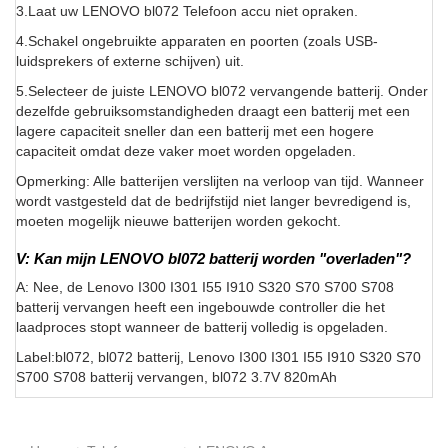
3.Laat uw LENOVO bl072 Telefoon accu niet opraken.
4.Schakel ongebruikte apparaten en poorten (zoals USB-
luidsprekers of externe schijven) uit.
5.Selecteer de juiste LENOVO bl072 vervangende batterij. Onder
dezelfde gebruiksomstandigheden draagt een batterij met een
lagere capaciteit sneller dan een batterij met een hogere
capaciteit omdat deze vaker moet worden opgeladen.
Opmerking: Alle batterijen verslijten na verloop van tijd. Wanneer
wordt vastgesteld dat de bedrijfstijd niet langer bevredigend is,
moeten mogelijk nieuwe batterijen worden gekocht.
V: Kan mijn LENOVO bl072 batterij worden "overladen"?
A: Nee, de Lenovo I300 I301 I55 I910 S320 S70 S700 S708
batterij vervangen heeft een ingebouwde controller die het
laadproces stopt wanneer de batterij volledig is opgeladen.
Label:bl072, bl072 batterij, Lenovo I300 I301 I55 I910 S320 S70
S700 S708 batterij vervangen, bl072 3.7V 820mAh