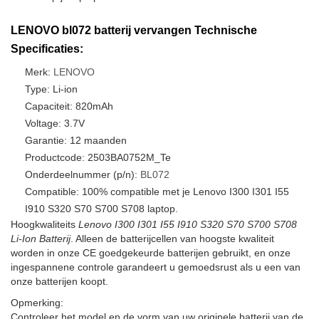
LENOVO bl072 batterij vervangen Technische
Specificaties:
Merk:
LENOVO
Type: Li-ion
Capaciteit: 820mAh
Voltage: 3.7V
Garantie: 12 maanden
Productcode: 2503BA0752M_Te
Onderdeelnummer (p/n):
BL072
Compatible: 100% compatible met je Lenovo I300 I301 I55
I910 S320 S70 S700 S708 laptop.
Hoogkwaliteits
Lenovo I300 I301 I55 I910 S320 S70 S700 S708
Li-Ion Batterij
. Alleen de batterijcellen van hoogste kwaliteit
worden in onze CE goedgekeurde batterijen gebruikt, en onze
ingespannene controle garandeert u gemoedsrust als u een van
onze batterijen koopt.
Opmerking:
Controleer het model en de vorm van uw originele batterij van de