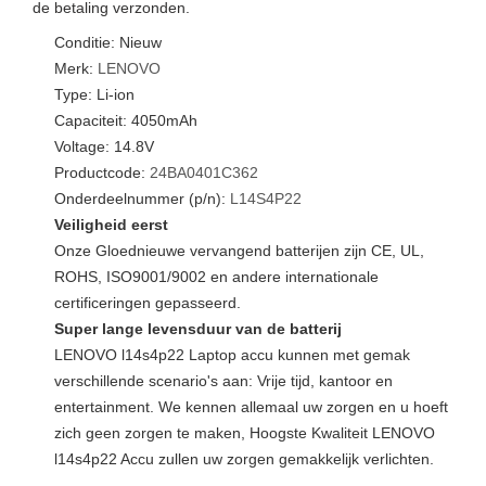
de betaling verzonden.
Conditie: Nieuw
Merk:
LENOVO
Type: Li-ion
Capaciteit: 4050mAh
Voltage: 14.8V
Productcode:
24BA0401C362
Onderdeelnummer (p/n):
L14S4P22
Veiligheid eerst
Onze Gloednieuwe vervangend batterijen zijn CE, UL,
ROHS, ISO9001/9002 en andere internationale
certificeringen gepasseerd.
Super lange levensduur van de batterij
LENOVO l14s4p22 Laptop accu kunnen met gemak
verschillende scenario's aan: Vrije tijd, kantoor en
entertainment. We kennen allemaal uw zorgen en u hoeft
zich geen zorgen te maken, Hoogste Kwaliteit LENOVO
l14s4p22 Accu zullen uw zorgen gemakkelijk verlichten.