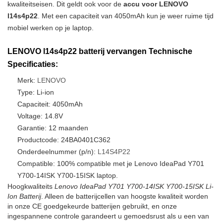
kwaliteitseisen. Dit geldt ook voor de
accu voor LENOVO
l14s4p22
. Met een capaciteit van 4050mAh kun je weer ruime tijd
mobiel werken op je laptop.
LENOVO l14s4p22 batterij vervangen Technische
Specificaties:
Merk:
LENOVO
Type: Li-ion
Capaciteit: 4050mAh
Voltage: 14.8V
Garantie: 12 maanden
Productcode: 24BA0401C362
Onderdeelnummer (p/n):
L14S4P22
Compatible: 100% compatible met je Lenovo IdeaPad Y701
Y700-14ISK Y700-15ISK laptop.
Hoogkwaliteits
Lenovo IdeaPad Y701 Y700-14ISK Y700-15ISK Li-
Ion Batterij
. Alleen de batterijcellen van hoogste kwaliteit worden
in onze CE goedgekeurde batterijen gebruikt, en onze
ingespannene controle garandeert u gemoedsrust als u een van