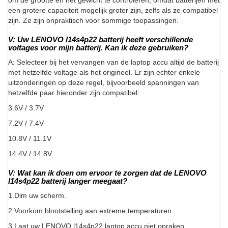
om de grootte en het gewicht te controleren, omdat batterijen met
een grotere capaciteit mogelijk groter zijn, zelfs als ze compatibel
zijn. Ze zijn onpraktisch voor sommige toepassingen.
V: Uw LENOVO l14s4p22 batterij heeft verschillende
voltages voor mijn batterij. Kan ik deze gebruiken?
A: Selecteer bij het vervangen van de laptop accu altijd de batterij
met hetzelfde voltage als het origineel. Er zijn echter enkele
uitzonderingen op deze regel, bijvoorbeeld spanningen van
hetzelfde paar hieronder zijn compatibel:
3.6V / 3.7V
7.2V / 7.4V
10.8V / 11.1V
14.4V / 14.8V
V: Wat kan ik doen om ervoor te zorgen dat de LENOVO
l14s4p22 batterij langer meegaat?
1.Dim uw scherm.
2.Voorkom blootstelling aan extreme temperaturen.
3.Laat uw LENOVO l14s4p22 laptop accu niet opraken.