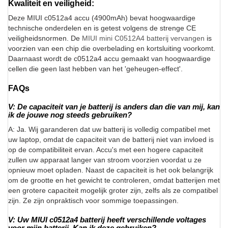
Kwaliteit en veiligheid:
Deze MIUI c0512a4 accu (4900mAh) bevat hoogwaardige
technische onderdelen en is getest volgens de strenge CE
veiligheidsnormen. De
MIUI mini C0512A4 batterij vervangen
is
voorzien van een chip die overbelading en kortsluiting voorkomt.
Daarnaast wordt de c0512a4 accu gemaakt van hoogwaardige
cellen die geen last hebben van het 'geheugen-effect'.
FAQs
V: De capaciteit van je batterij is anders dan die van mij, kan
ik de jouwe nog steeds gebruiken?
A: Ja. Wij garanderen dat uw batterij is volledig compatibel met
uw laptop, omdat de capaciteit van de batterij niet van invloed is
op de compatibiliteit ervan. Accu's met een hogere capaciteit
zullen uw apparaat langer van stroom voorzien voordat u ze
opnieuw moet opladen. Naast de capaciteit is het ook belangrijk
om de grootte en het gewicht te controleren, omdat batterijen met
een grotere capaciteit mogelijk groter zijn, zelfs als ze compatibel
zijn. Ze zijn onpraktisch voor sommige toepassingen.
V: Uw MIUI c0512a4 batterij heeft verschillende voltages
voor mijn batterij. Kan ik deze gebruiken?