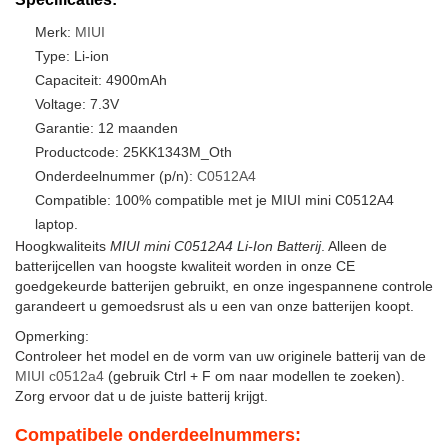
Merk:
MIUI
Type: Li-ion
Capaciteit: 4900mAh
Voltage: 7.3V
Garantie: 12 maanden
Productcode: 25KK1343M_Oth
Onderdeelnummer (p/n):
C0512A4
Compatible: 100% compatible met je MIUI mini C0512A4
laptop.
Hoogkwaliteits
MIUI mini C0512A4 Li-Ion Batterij
. Alleen de
batterijcellen van hoogste kwaliteit worden in onze CE
goedgekeurde batterijen gebruikt, en onze ingespannene controle
garandeert u gemoedsrust als u een van onze batterijen koopt.
Opmerking:
Controleer het model en de vorm van uw originele batterij van de
MIUI c0512a4
(gebruik Ctrl + F om naar modellen te zoeken).
Zorg ervoor dat u de juiste batterij krijgt.
Compatibele onderdeelnummers: