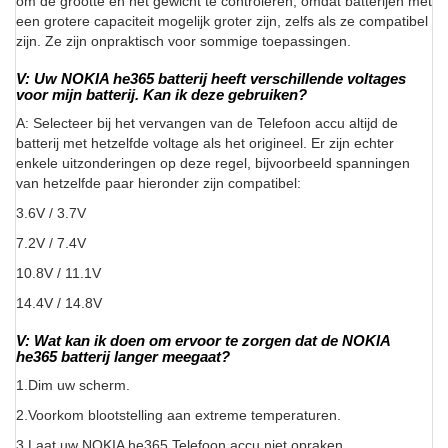
om de grootte en het gewicht te controleren, omdat batterijen met
een grotere capaciteit mogelijk groter zijn, zelfs als ze compatibel
zijn. Ze zijn onpraktisch voor sommige toepassingen.
V: Uw NOKIA he365 batterij heeft verschillende voltages
voor mijn batterij. Kan ik deze gebruiken?
A: Selecteer bij het vervangen van de Telefoon accu altijd de
batterij met hetzelfde voltage als het origineel. Er zijn echter
enkele uitzonderingen op deze regel, bijvoorbeeld spanningen
van hetzelfde paar hieronder zijn compatibel:
3.6V / 3.7V
7.2V / 7.4V
10.8V / 11.1V
14.4V / 14.8V
V: Wat kan ik doen om ervoor te zorgen dat de NOKIA
he365 batterij langer meegaat?
1.Dim uw scherm.
2.Voorkom blootstelling aan extreme temperaturen.
3.Laat uw NOKIA he365 Telefoon accu niet opraken.