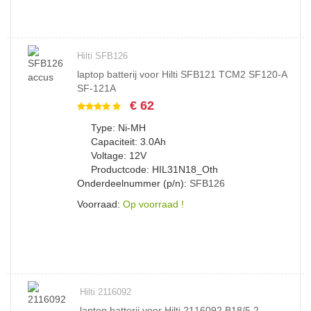
Hilti SFB126
laptop batterij voor Hilti SFB121 TCM2 SF120-A
SF-121A
€ 62
Type: Ni-MH
Capaciteit: 3.0Ah
Voltage: 12V
Productcode: HIL31N18_Oth
Onderdeelnummer (p/n):
SFB126
Voorraad:
Op voorraad !
Hilti 2116092
laptop batterij voor Hilti 2116092 B18/5.2