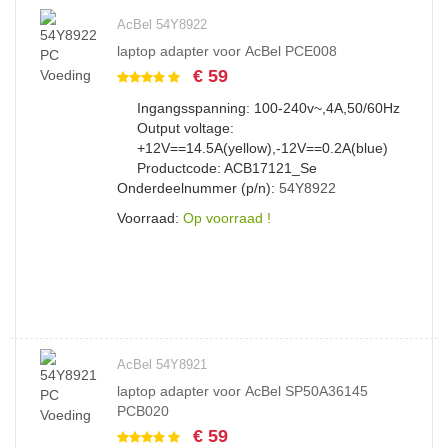
AcBel 54Y8922
laptop adapter voor AcBel PCE008
€ 59
Ingangsspanning: 100-240v~,4A,50/60Hz
Output voltage:
+12V==14.5A(yellow),-12V==0.2A(blue)
Productcode: ACB17121_Se
Onderdeelnummer (p/n):
54Y8922
Voorraad:
Op voorraad !
AcBel 54Y8921
laptop adapter voor AcBel SP50A36145
PCB020
€ 59