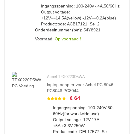
Ingangsspanning: 100-240v~,4A,50/60Hz
Output voltage:
+12V==14.5A(yellow),-12V==0.2A(blue)
Productcode: ACB17121_Se_2
Onderdeelnummer (p/n):
54Y8921
Voorraad:
Op voorraad !
Acbel TFX0220D5WA
laptop adapter voor Acbel PC 8046
PC8046 PC8044
€ 64
Ingangsspanning: 100-240V 50-
60Hz(for worldwide use)
Output voltage: 12V 17A
+5A,+3.3V,250W
Productcode: DEL17577_Se