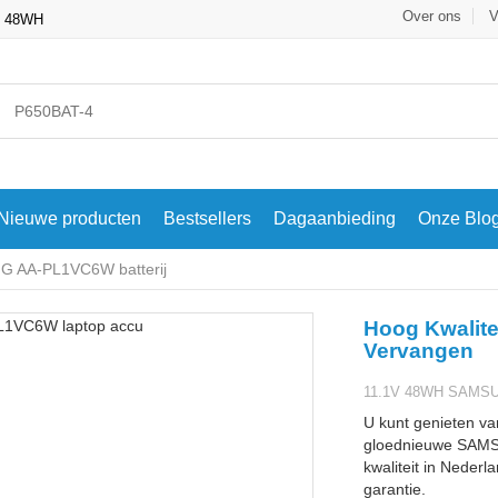
Over ons
V
, 48WH
Nieuwe producten
Bestsellers
Dagaanbieding
Onze Blo
 AA-PL1VC6W batterij
Hoog Kwalit
Vervangen
11.1V 48WH SAMSUNG
U kunt genieten va
gloednieuwe SAMS
kwaliteit in Nederl
garantie.