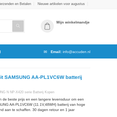
erzenden en Betalen
Nieuwe artikelen voor augustus
Mijn winkelmandje
g
Email:
info@accuden.nl
eit SAMSUNG AA-PL1VC6W batterij
 N NP-X420 serie Batterij Kopen
n de beste prijs en een langere levensduur om een
UNG AA-PL1VC6W (11.1V,48WH) batterij van hoge
and aan te schaffen. 30 dagen retour en 1 jaar