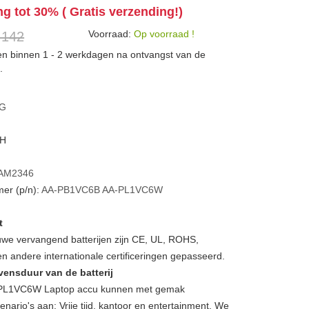
ng tot 30% ( Gratis verzending!)
Voorraad:
Op voorraad !
 142
den binnen 1 - 2 werkdagen na ontvangst van de
.
G
WH
AM2346
er (p/n):
AA-PB1VC6B
AA-PL1VC6W
t
we vervangend batterijen zijn CE, UL, ROHS,
 andere internationale certificeringen gepasseerd.
vensduur van de batterij
L1VC6W Laptop accu kunnen met gemak
enario's aan: Vrije tijd, kantoor en entertainment. We