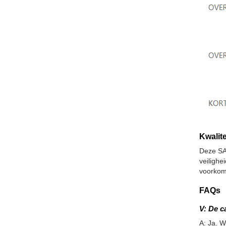
Kwalite
Deze SA
veiligh
voorkom
FAQs
V: De c
A: Ja. W