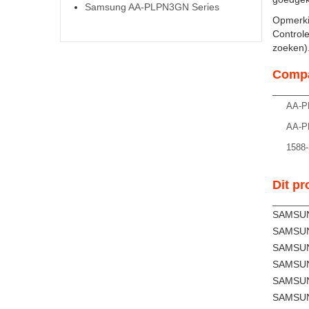
Samsung AA-PLPN3GN Series
Opmerki
Controle
zoeken). 
Compa
AA-P
AA-P
1588-
Dit pr
SAMSUN
SAMSUN
SAMSUN
SAMSUN
SAMSUN
SAMSUN