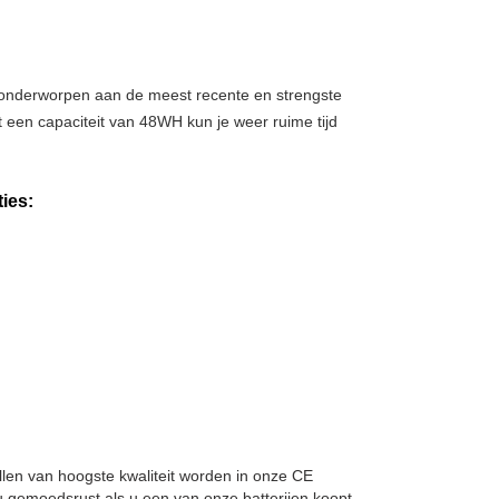
, onderworpen aan de meest recente en strengste
t een capaciteit van 48WH kun je weer ruime tijd
ies:
cellen van hoogste kwaliteit worden in onze CE
 gemoedsrust als u een van onze batterijen koopt.