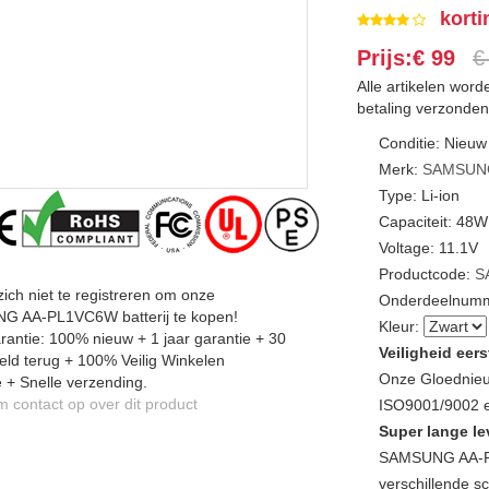
korti
Prijs:€ 99
€
Alle artikelen wor
betaling verzonden
Conditie: Nieuw
Merk:
SAMSUN
Type: Li-ion
Capaciteit: 48
Voltage: 11.1V
Productcode:
S
zich niet te registreren om onze
Onderdeelnumm
 AA-PL1VC6W batterij te kopen!
Kleur:
antie: 100% nieuw + 1 jaar garantie + 30
Veiligheid eers
ld terug + 100% Veilig Winkelen
Onze Gloednieu
 + Snelle verzending.
contact op over dit product
ISO9001/9002 en
Super lange le
SAMSUNG AA-P
verschillende sc