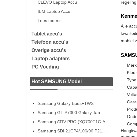
CLEVO Laptop Accu
regeling
IBM Laptop Accu
Kenmer
Lees meer»
Alle acc
kwalitei
Tablet accu's
mobiel w
Telefoon accu's
Overige accu's
SAMSUN
Laptop adapters
Merk
PC Voeding
Kleur
Type:
Hot SAMSUNG Model
Capa
Volta
Gara
Samsung Galaxy Buds+TWS
Prod
Samsung GT-P7300 Galaxy Tab ...
Onde
Samsung ATIV PRO (XQ700T1C-A...
Comp
Hoogkwa
Samsung SDI 21CP4/106/96 P21...
goedgeke