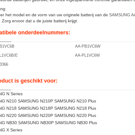
ng:
er het model en de vorm van uw originele batterij van de
SAMSUNG A
Zorg ervoor dat u de juiste batterij krijgt.
tibele onderdeelnummers:
B1VC6B
AA-PB1VC6W
L1VC6B/E
AA-PL1VC6W
3366
oduct is geschikt voor:
G N Series
G N210 SAMSUNG N210P SAMSUNG N210 Plus
G N218 SAMSUNG N218P SAMSUNG N218 Plus
G N220 SAMSUNG N220P SAMSUNG N220 Plus
G NB30 SAMSUNG NB30P SAMSUNG NB30 Plus
G X Series