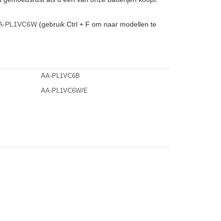
A-PL1VC6W
(gebruik Ctrl + F om naar modellen te
AA-PL1VC6B
AA-PL1VC6W/E