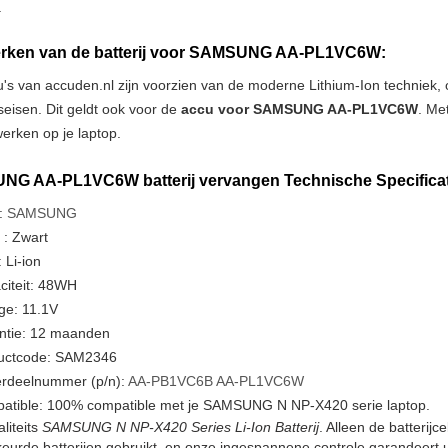
.
ken van de batterij voor SAMSUNG AA-PL1VC6W:
u's van accuden.nl zijn voorzien van de moderne Lithium-Ion techniek
tseisen. Dit geldt ook voor de
accu voor SAMSUNG AA-PL1VC6W
. Me
erken op je laptop.
G AA-PL1VC6W batterij vervangen Technische Specificat
:
SAMSUNG
 : Zwart
 Li-ion
citeit: 48WH
ge: 11.1V
ntie: 12 maanden
uctcode: SAM2346
rdeelnummer (p/n):
AA-PB1VC6B
AA-PL1VC6W
atible: 100% compatible met je SAMSUNG N NP-X420 serie laptop.
liteits
SAMSUNG N NP-X420 Series Li-Ion Batterij
. Alleen de batterij
urde batterijen gebruikt, en onze ingespannene controle garandeert u