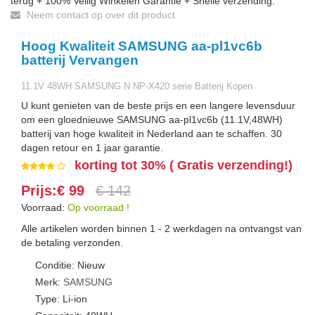
terug + 100% Veilig Winkelen Garantie + Snelle verzending.
Neem contact op over dit product
Hoog Kwaliteit SAMSUNG aa-pl1vc6b
batterij Vervangen
11.1V 48WH SAMSUNG N NP-X420 serie Batterij Kopen
U kunt genieten van de beste prijs en een langere levensduur
om een gloednieuwe SAMSUNG aa-pl1vc6b (11.1V,48WH)
batterij van hoge kwaliteit in Nederland aan te schaffen. 30
dagen retour en 1 jaar garantie.
korting tot 30% ( Gratis verzending!)
Prijs:€ 99
€ 142
Voorraad:
Op voorraad !
Alle artikelen worden binnen 1 - 2 werkdagen na ontvangst van
de betaling verzonden.
Conditie: Nieuw
Merk:
SAMSUNG
Type: Li-ion