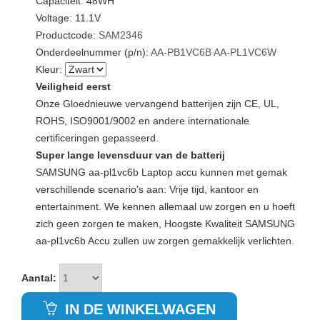
Capaciteit: 48WH
Voltage: 11.1V
Productcode:
SAM2346
Onderdeelnummer (p/n):
AA-PB1VC6B
AA-PL1VC6W
Kleur:
Veiligheid eerst
Onze Gloednieuwe vervangend batterijen zijn CE, UL,
ROHS, ISO9001/9002 en andere internationale
certificeringen gepasseerd.
Super lange levensduur van de batterij
SAMSUNG aa-pl1vc6b Laptop accu kunnen met gemak
verschillende scenario's aan: Vrije tijd, kantoor en
entertainment. We kennen allemaal uw zorgen en u hoeft
zich geen zorgen te maken, Hoogste Kwaliteit SAMSUNG
aa-pl1vc6b Accu zullen uw zorgen gemakkelijk verlichten.
Aantal:
IN DE WINKELWAGEN