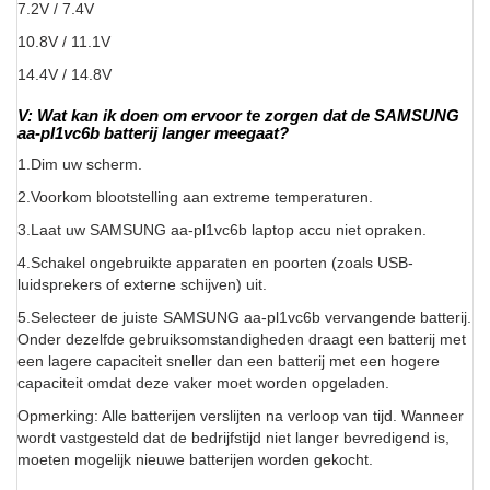
7.2V / 7.4V
10.8V / 11.1V
14.4V / 14.8V
V: Wat kan ik doen om ervoor te zorgen dat de SAMSUNG
aa-pl1vc6b batterij langer meegaat?
1.Dim uw scherm.
2.Voorkom blootstelling aan extreme temperaturen.
3.Laat uw SAMSUNG aa-pl1vc6b laptop accu niet opraken.
4.Schakel ongebruikte apparaten en poorten (zoals USB-
luidsprekers of externe schijven) uit.
5.Selecteer de juiste SAMSUNG aa-pl1vc6b vervangende batterij.
Onder dezelfde gebruiksomstandigheden draagt een batterij met
een lagere capaciteit sneller dan een batterij met een hogere
capaciteit omdat deze vaker moet worden opgeladen.
Opmerking: Alle batterijen verslijten na verloop van tijd. Wanneer
wordt vastgesteld dat de bedrijfstijd niet langer bevredigend is,
moeten mogelijk nieuwe batterijen worden gekocht.