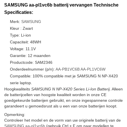
SAMSUNG aa-pl1vc6b batterij vervangen Technische
Specificaties:
Merk:
SAMSUNG
Kleur : Zwart
Type: Li-ion
Capaciteit: 48WH
Voltage: 11.1V
Garantie: 12 maanden
Productcode: SAM2346
Onderdeelnummer (p/n):
AA-PB1VC6B
AA-PL1VC6W
Compatible: 100% compatible met je SAMSUNG N NP-X420
serie laptop.
Hoogkwaliteits
SAMSUNG N NP-X420 Series Li-Ion Batterij
. Alleen
de batterijcellen van hoogste kwaliteit worden in onze CE
goedgekeurde batterijen gebruikt, en onze ingespannene controle
garandeert u gemoedsrust als u een van onze batterijen koopt.
Opmerking:
Controleer het model en de vorm van uw originele batterij van de
SAMSUNG aa-pl1vc6b
(gebruik Ctrl + F om naar modellen te