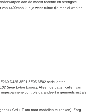
, onderworpen aan de meest recente en strengste
it van 4400mah kun je weer ruime tijd mobiel werken
 E260 D425 3E01 3E05 3E02 serie laptop.
 Serie Li-Ion Batterij
. Alleen de batterijcellen van
ze ingespannene controle garandeert u gemoedsrust als
gebruik Ctrl + F om naar modellen te zoeken). Zorg