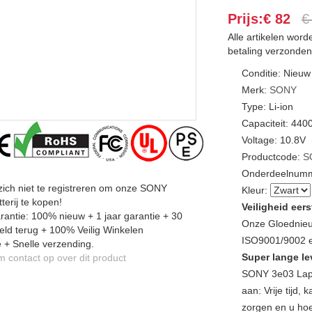
Prijs:€ 82
€
Alle artikelen wor
betaling verzonden
Conditie: Nieuw
Merk:
SONY
Type: Li-ion
Capaciteit: 44
Voltage: 10.8V
Productcode:
S
Onderdeelnumm
zich niet te registreren om onze SONY
Kleur:
terij te kopen!
Veiligheid eers
antie: 100% nieuw + 1 jaar garantie + 30
Onze Gloednieu
ld terug + 100% Veilig Winkelen
ISO9001/9002 en
 + Snelle verzending.
Super lange le
contact op over dit product
SONY 3e03 Lapt
aan: Vrije tijd
zorgen en u hoe