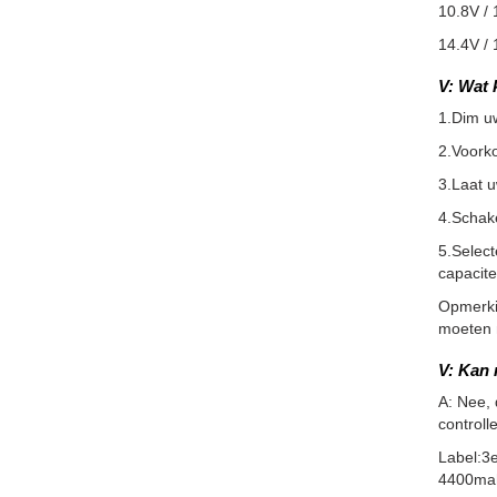
10.8V / 
14.4V / 
V: Wat 
1.Dim u
2.Voorko
3.Laat 
4.Schake
5.Select
capacite
Opmerkin
moeten m
V: Kan 
A: Nee,
controll
Label:3
4400ma