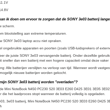
11.1V
14.8V
kan ik doen om ervoor te zorgen dat de SONY 3e03 batterij lang
w scherm.
m blootstelling aan extreme temperaturen.
uw SONY 3e03 laptop accu niet opraken.
l ongebruikte apparaten en poorten (zoals USB-luidsprekers of externe 
eer de juiste SONY 3e03 vervangende batterij. Onder dezelfde gebrui
it sneller dan een batterij met een hogere capaciteit omdat deze vak
g: Alle batterijen verslijten na verloop van tijd. Wanneer wordt vastgeste
ogelijk nieuwe batterijen worden gekocht.
mijn SONY 3e03 batterij worden "overladen"?
 de Mini NoteBook N450 PC230 S20 3E03 E260 D425 3E01 3E05 3E02 Se
er die het laadproces stopt wanneer de batterij volledig is opgeladen.
e03, 3e03 batterij, Mini NoteBook N450 PC230 S20 3E03 E260 D425 3E
h