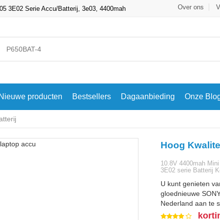
Over ons
V
 3E02 Serie Accu/Batterij, 3e03, 4400mah
Nieuwe producten
Bestsellers
Dagaanbieding
Onze Blo
terij
Hoog Kwalite
10.8V 4400mah Min
3E02 serie Batterij 
U kunt genieten va
gloednieuwe SONY 3
Nederland aan te s
korti