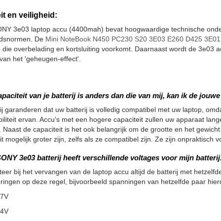
it en veiligheid:
NY 3e03 laptop accu (4400mah) bevat hoogwaardige technische onderd
eidsnormen. De
Mini NoteBook N450 PC230 S20 3E03 E260 D425 3E01 3
 die overbelading en kortsluiting voorkomt. Daarnaast wordt de 3e03 
an het 'geheugen-effect'.
apaciteit van je batterij is anders dan die van mij, kan ik de jou
ij garanderen dat uw batterij is volledig compatibel met uw laptop, omdat
iliteit ervan. Accu's met een hogere capaciteit zullen uw apparaat la
 Naast de capaciteit is het ook belangrijk om de grootte en het gewicht
it mogelijk groter zijn, zelfs als ze compatibel zijn. Ze zijn onpraktisc
ONY 3e03 batterij heeft verschillende voltages voor mijn batteri
teer bij het vervangen van de laptop accu altijd de batterij met hetzelfde
ringen op deze regel, bijvoorbeeld spanningen van hetzelfde paar hier
.7V
.4V