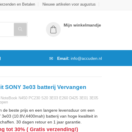
erzenden en Betalen
Nieuwe artikelen voor augustus
Mijn winkelmandje
g
Email:
info@accuden.nl
it SONY 3e03 batterij Vervangen
i NoteBook N450 PC230 S20 3E03 E260 D425 3E01 3E05
Kopen
n de beste prijs en een langere levensduur om een
e03 (10.8V,4400mah) batterij van hoge kwaliteit in
chaffen. 30 dagen retour en 1 jaar garantie.
ng tot 30% ( Gratis verzending!)