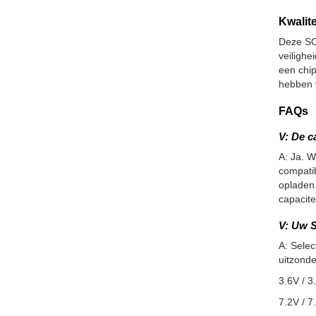
Kwalite
Deze SO
veiligh
een chip
hebben v
FAQs
V: De c
A: Ja. W
compatib
opladen.
capacite
V: Uw S
A: Selec
uitzonde
3.6V / 3
7.2V / 7