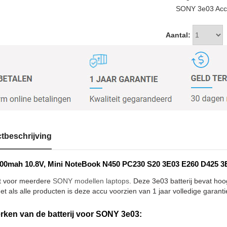
SONY 3e03 Accu 
Aantal:
tbeschrijving
00mah 10.8V, Mini NoteBook N450 PC230 S20 3E03 E260 D425 3E0
t voor meerdere
SONY modellen laptops
. Deze 3e03 batterij bevat ho
et als alle producten is deze accu voorzien van 1 jaar volledige garanti
ken van de batterij voor SONY 3e03: