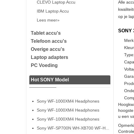
CLEVO Laptop Accu
Alle acc
kwalitei
IBM Laptop Accu
op je la
Lees meer»
SONY 3
Tablet accu's
Merk
Telefoon accu's
Kleur
Overige accu's
Type:
Laptop adapters
Capa
PC Voeding
Volta
Gara
Hot SONY Model
Prod
Onde
Comp
Sony WF-1000XM4 Headphones
Hoogkwa
Sony WF-1000XM4 Headphones
hoogste 
u een va
Sony WF-1000XM4 Headphones
Opmerki
Sony WF-SP700N WH-XB700 WF-H...
Controle