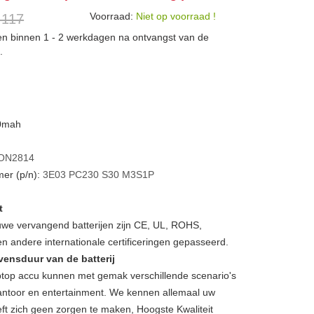
Voorraad:
Niet op voorraad !
 117
den binnen 1 - 2 werkdagen na ontvangst van de
.
00mah
ON2814
er (p/n):
3E03
PC230
S30
M3S1P
t
we vervangend batterijen zijn CE, UL, ROHS,
 andere internationale certificeringen gepasseerd.
vensduur van de batterij
op accu kunnen met gemak verschillende scenario's
, kantoor en entertainment. We kennen allemaal uw
ft zich geen zorgen te maken, Hoogste Kwaliteit