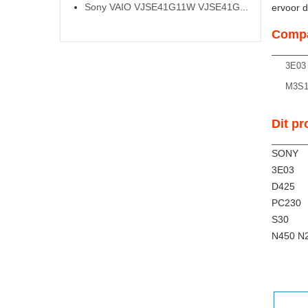
Sony VAIO VJSE41G11W VJSE41G...
ervoor da
Compa
3E03
M3S
Dit pr
SONY
3E03
D425
PC230
S30
N450 N2