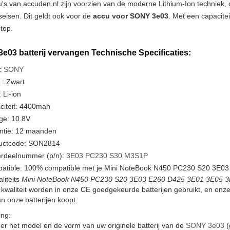
u's van accuden.nl zijn voorzien van de moderne Lithium-Ion techniek
tseisen. Dit geldt ook voor de
accu voor SONY 3e03
. Met een capacite
ptop.
e03 batterij vervangen Technische Specificaties:
:
SONY
 : Zwart
 Li-ion
citeit: 4400mah
ge: 10.8V
ntie: 12 maanden
uctcode: SON2814
rdeelnummer (p/n):
3E03
PC230
S30
M3S1P
atible: 100% compatible met je Mini NoteBook N450 PC230 S20 3E03
liteits
Mini NoteBook N450 PC230 S20 3E03 E260 D425 3E01 3E05 3E02
kwaliteit worden in onze CE goedgekeurde batterijen gebruikt, en on
n onze batterijen koopt.
ng:
er het model en de vorm van uw originele batterij van de
SONY 3e03
(