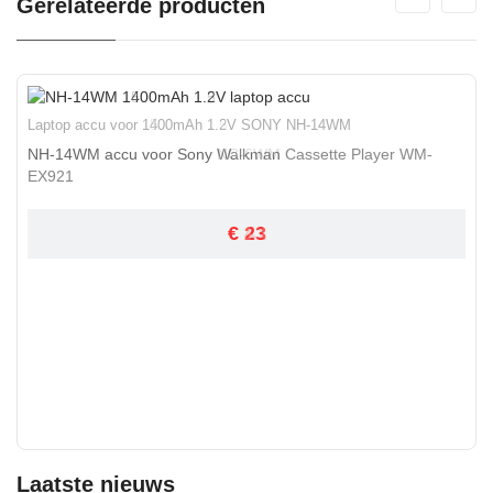
Gerelateerde producten
Laptop accu voor 1500mAh 1.5V SONY NH-14WM
Laptop accu voor 1400mAh 1.2V SONY NH-14WM
NH-14WM accu voor Sony NC-6WM
NH-14WM accu voor Sony Walkman Cassette Player WM-
EX921
€ 41
€ 23
Laatste nieuws