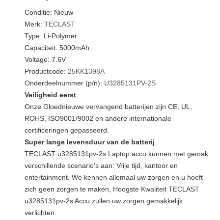
Conditie: Nieuw
Merk:
TECLAST
Type: Li-Polymer
Capaciteit: 5000mAh
Voltage: 7.6V
Productcode:
25KK1398A
Onderdeelnummer (p/n):
U3285131PV-2S
Veiligheid eerst
Onze Gloednieuwe vervangend batterijen zijn CE, UL,
ROHS, ISO9001/9002 en andere internationale
certificeringen gepasseerd.
Super lange levensduur van de batterij
TECLAST u3285131pv-2s Laptop accu kunnen met gemak
verschillende scenario's aan: Vrije tijd, kantoor en
entertainment. We kennen allemaal uw zorgen en u hoeft
zich geen zorgen te maken, Hoogste Kwaliteit TECLAST
u3285131pv-2s Accu zullen uw zorgen gemakkelijk
verlichten.