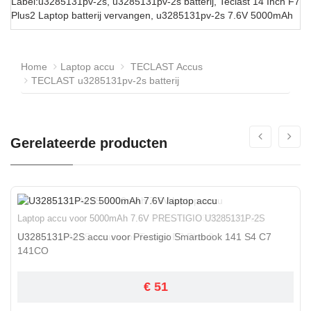
Label:u3285131pv-2s, u3285131pv-2s batterij, Teclast 14 Inch F7
Plus2 Laptop batterij vervangen, u3285131pv-2s 7.6V 5000mAh
Home
Laptop accu
TECLAST Accus
TECLAST u3285131pv-2s batterij
Gerelateerde producten
Laptop accu voor 5000mAh 7.6V PRESTIGIO U3285131P-2S
U3285131P-2S accu voor Prestigio Smartbook 141 S4 C7
141CO
€ 51