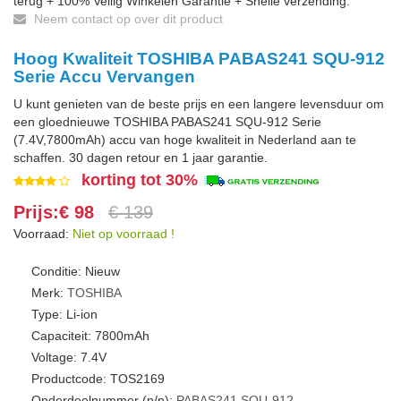
terug + 100% Veilig Winkelen Garantie + Snelle verzending.
Neem contact op over dit product
Hoog Kwaliteit TOSHIBA PABAS241 SQU-912
Serie Accu Vervangen
U kunt genieten van de beste prijs en een langere levensduur om
een gloednieuwe TOSHIBA PABAS241 SQU-912 Serie
(7.4V,7800mAh) accu van hoge kwaliteit in Nederland aan te
schaffen. 30 dagen retour en 1 jaar garantie.
korting tot 30%
Prijs:€ 98
€ 139
Voorraad:
Niet op voorraad !
Conditie: Nieuw
Merk:
TOSHIBA
Type: Li-ion
Capaciteit: 7800mAh
Voltage: 7.4V
Productcode: TOS2169
Onderdeelnummer (p/n):
PABAS241
SQU-912