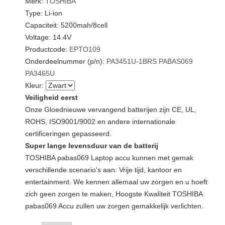
Merk:
TOSHIBA
Type: Li-ion
Capaciteit: 5200mah/8cell
Voltage: 14.4V
Productcode:
EPTO109
Onderdeelnummer (p/n):
PA3451U-1BRS
PABAS069
PA3465U
Kleur:
Veiligheid eerst
Onze Gloednieuwe vervangend batterijen zijn CE, UL,
ROHS, ISO9001/9002 en andere internationale
certificeringen gepasseerd.
Super lange levensduur van de batterij
TOSHIBA pabas069 Laptop accu kunnen met gemak
verschillende scenario's aan: Vrije tijd, kantoor en
entertainment. We kennen allemaal uw zorgen en u hoeft
zich geen zorgen te maken, Hoogste Kwaliteit TOSHIBA
pabas069 Accu zullen uw zorgen gemakkelijk verlichten.