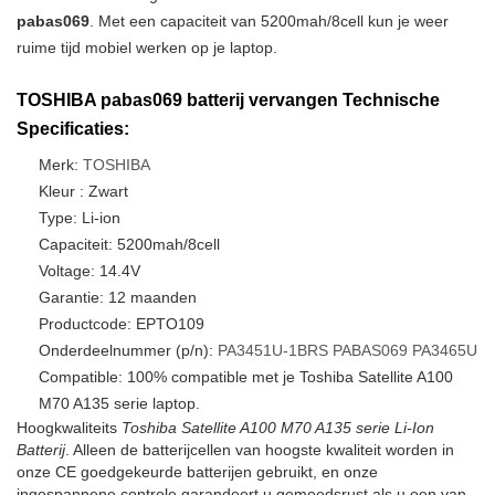
pabas069
. Met een capaciteit van 5200mah/8cell kun je weer
ruime tijd mobiel werken op je laptop.
TOSHIBA pabas069 batterij vervangen Technische
Specificaties:
Merk:
TOSHIBA
Kleur : Zwart
Type: Li-ion
Capaciteit: 5200mah/8cell
Voltage: 14.4V
Garantie: 12 maanden
Productcode: EPTO109
Onderdeelnummer (p/n):
PA3451U-1BRS
PABAS069
PA3465U
Compatible: 100% compatible met je Toshiba Satellite A100
M70 A135 serie laptop.
Hoogkwaliteits
Toshiba Satellite A100 M70 A135 serie Li-Ion
Batterij
. Alleen de batterijcellen van hoogste kwaliteit worden in
onze CE goedgekeurde batterijen gebruikt, en onze
ingespannene controle garandeert u gemoedsrust als u een van