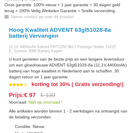
Onze garantie: 100% nieuw + 1 jaar garantie + 30 dagen geld
terug + 100% Veilig Winkelen Garantie + Snelle verzending.
Neem contact op over dit product
Hoog Kwaliteit ADVENT 63gl51028-8a
batterij Vervangen
11.1V 4400mAh Advent ERT2250 9617 Prestigio:Nobile 1522E
E_System 3089 Batterij Kopen
U kunt genieten van de beste prijs en een langere levensduur
om een gloednieuwe ADVENT 63gl51028-8a (11.1V,4400mAh)
batterij van hoge kwaliteit in Nederland aan te schaffen. 30
dagen retour en 1 jaar garantie.
korting tot 30% ( Gratis verzending!)
Prijs:€ 97
€ 139
Voorraad:
Niet op voorraad !
Alle artikelen worden binnen 1 - 2 werkdagen na ontvangst van
de betaling verzonden.
Conditie: Nieuw