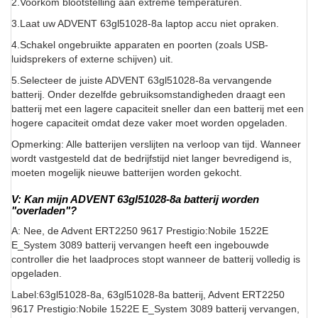
2.Voorkom blootstelling aan extreme temperaturen.
3.Laat uw ADVENT 63gl51028-8a laptop accu niet opraken.
4.Schakel ongebruikte apparaten en poorten (zoals USB-
luidsprekers of externe schijven) uit.
5.Selecteer de juiste ADVENT 63gl51028-8a vervangende
batterij. Onder dezelfde gebruiksomstandigheden draagt een
batterij met een lagere capaciteit sneller dan een batterij met een
hogere capaciteit omdat deze vaker moet worden opgeladen.
Opmerking: Alle batterijen verslijten na verloop van tijd. Wanneer
wordt vastgesteld dat de bedrijfstijd niet langer bevredigend is,
moeten mogelijk nieuwe batterijen worden gekocht.
V: Kan mijn ADVENT 63gl51028-8a batterij worden
"overladen"?
A: Nee, de Advent ERT2250 9617 Prestigio:Nobile 1522E
E_System 3089 batterij vervangen heeft een ingebouwde
controller die het laadproces stopt wanneer de batterij volledig is
opgeladen.
Label:63gl51028-8a, 63gl51028-8a batterij, Advent ERT2250
9617 Prestigio:Nobile 1522E E_System 3089 batterij vervangen,