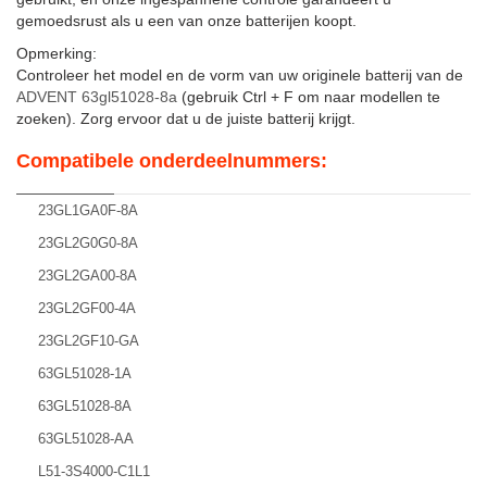
gemoedsrust als u een van onze batterijen koopt.
Opmerking:
Controleer het model en de vorm van uw originele batterij van de
ADVENT 63gl51028-8a
(gebruik Ctrl + F om naar modellen te
zoeken). Zorg ervoor dat u de juiste batterij krijgt.
Compatibele onderdeelnummers:
23GL1GA0F-8A
23GL2G0G0-8A
23GL2GA00-8A
23GL2GF00-4A
23GL2GF10-GA
63GL51028-1A
63GL51028-8A
63GL51028-AA
L51-3S4000-C1L1