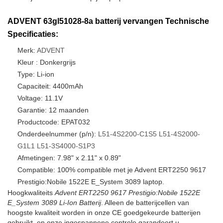
ADVENT 63gl51028-8a batterij vervangen Technische
Specificaties:
Merk:
ADVENT
Kleur : Donkergrijs
Type: Li-ion
Capaciteit: 4400mAh
Voltage: 11.1V
Garantie: 12 maanden
Productcode: EPAT032
Onderdeelnummer (p/n):
L51-4S2200-C1S5
L51-4S2000-
G1L1
L51-3S4000-S1P3
Afmetingen: 7.98" x 2.11" x 0.89"
Compatible: 100% compatible met je Advent ERT2250 9617
Prestigio:Nobile 1522E E_System 3089 laptop.
Hoogkwaliteits
Advent ERT2250 9617 Prestigio:Nobile 1522E
E_System 3089 Li-Ion Batterij
. Alleen de batterijcellen van
hoogste kwaliteit worden in onze CE goedgekeurde batterijen
gebruikt, en onze ingespannene controle garandeert u