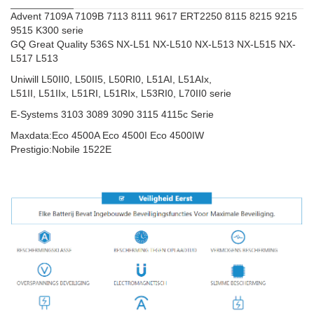
Advent 7109A 7109B 7113 8111 9617 ERT2250 8115 8215 9215
9515 K300 serie
GQ Great Quality 536S NX-L51 NX-L510 NX-L513 NX-L515 NX-
L517 L513
Uniwill L50II0, L50II5, L50RI0, L51AI, L51AIx,
L51II, L51IIx, L51RI, L51RIx, L53RI0, L70II0 serie
E-Systems 3103 3089 3090 3115 4115c Serie
Maxdata:Eco 4500A Eco 4500I Eco 4500IW
Prestigio:Nobile 1522E