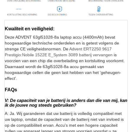
Kwaliteit en veiligheid:
Deze ADVENT 63gl51028-8a laptop accu (4400mAh) bevat
hoogwaardige technische onderdelen en is getest volgens de
strenge CE veiligheidsnormen. De
Advent ERT2250 9617
Prestigio:Nobile 1522E E_System 3089 batterij vervangen
is
voorzien van een chip die overbelading en kortsluiting voorkomt.
Daarnaast wordt de 63gl51028-8a accu gemaakt van
hoogwaardige cellen die geen last hebben van het 'geheugen-
effect'.
FAQs
V: De capaciteit van je batterij is anders dan die van mij, kan
ik de jouwe nog steeds gebruiken?
A: Ja. Wij garanderen dat uw batterij is volledig compatibel met
uw laptop, omdat de capaciteit van de batterij niet van invloed is
op de compatibiliteit ervan. Accu's met een hogere capaciteit
zullen uw apparaat langer van stroom voorzien voordat u ze