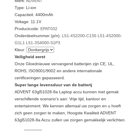
Merk:
ADVENT
Type: Li-ion
Capaciteit: 4400mAh
Voltage: 11.1V
Productcode:
EPAT032
Onderdeelnummer (p/n):
L51-4S2200-C1S5
L51-4S2000-
G1L1
L51-3S4000-S1P3
Kleur:
Veiligheid eerst
Onze Gloednieuwe vervangend batterijen zijn CE, UL,
ROHS, ISO9001/9002 en andere internationale
certificeringen gepasseerd.
Super lange levensduur van de batterij
ADVENT 63gl51028-8a Laptop accu kunnen met gemak
verschillende scenario's aan: Vrije tijd, kantoor en
entertainment. We kennen allemaal uw zorgen en u hoeft
zich geen zorgen te maken, Hoogste Kwaliteit ADVENT
63gl51028-8a Accu zullen uw zorgen gemakkelijk verlichten.