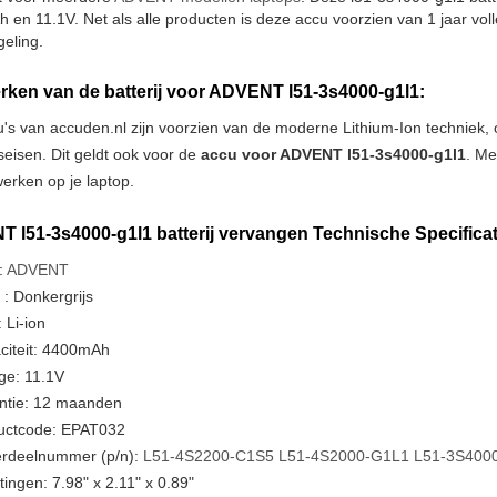
en 11.1V. Net als alle producten is deze accu voorzien van 1 jaar voll
geling.
ken van de batterij voor ADVENT l51-3s4000-g1l1:
u's van accuden.nl zijn voorzien van de moderne Lithium-Ion techniek
tseisen. Dit geldt ook voor de
accu voor ADVENT l51-3s4000-g1l1
. Me
erken op je laptop.
 l51-3s4000-g1l1 batterij vervangen Technische Specificat
:
ADVENT
 : Donkergrijs
 Li-ion
citeit: 4400mAh
ge: 11.1V
ntie: 12 maanden
uctcode: EPAT032
rdeelnummer (p/n):
L51-4S2200-C1S5
L51-4S2000-G1L1
L51-3S400
ingen: 7.98" x 2.11" x 0.89"