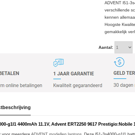
ADVENT l51-3s
verschillende sc
kennen allemaal
Hoogste Kwalit
gemakkelijk verl
Aantal:
tbeschrijving
000-g1l1 4400mAh 11.1V, Advent ERT2250 9617 Prestigio:Nobile 
t voor meerdere
ADVENT modellen laptops
. Deze l51-3s4000-g1l1 batte