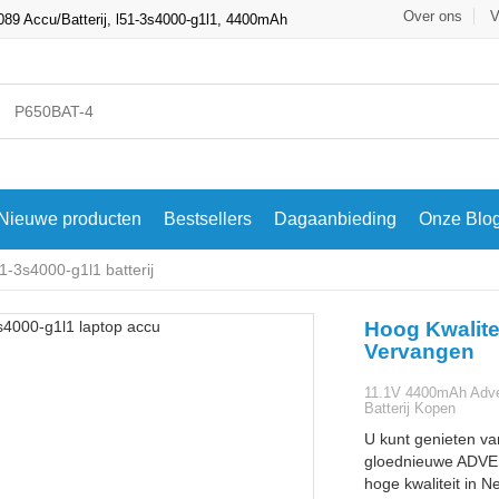
Over ons
V
89 Accu/Batterij, l51-3s4000-g1l1, 4400mAh
Nieuwe producten
Bestsellers
Dagaanbieding
Onze Blo
-3s4000-g1l1 batterij
Hoog Kwalite
Vervangen
11.1V 4400mAh Adve
Batterij Kopen
U kunt genieten va
gloednieuwe ADVEN
hoge kwaliteit in N