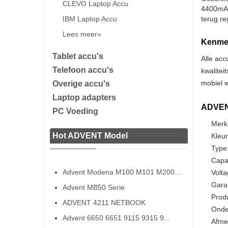
CLEVO Laptop Accu
4400mAh 
IBM Laptop Accu
terug re
Lees meer»
Kenmer
Tablet accu's
Alle acc
Telefoon accu's
kwalitei
mobiel w
Overige accu's
Laptop adapters
ADVENT
PC Voeding
Merk
Hot ADVENT Model
Kleur
Type:
Capa
Advent Modena M100 M101 M200...
Volta
Gara
Advent MB50 Serie
Prod
ADVENT 4211 NETBOOK
Onde
Advent 6650 6651 9115 9315 9...
Afmet