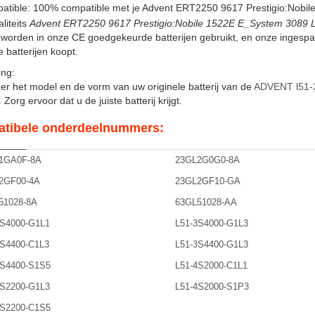
atible: 100% compatible met je Advent ERT2250 9617 Prestigio:Nobil
liteits
Advent ERT2250 9617 Prestigio:Nobile 1522E E_System 3089 Li-
t worden in onze CE goedgekeurde batterijen gebruikt, en onze ingesp
 batterijen koopt.
ng:
er het model en de vorm van uw originele batterij van de
ADVENT l51-
Zorg ervoor dat u de juiste batterij krijgt.
tibele onderdeelnummers:
1GA0F-8A
23GL2G0G0-8A
2GF00-4A
23GL2GF10-GA
51028-8A
63GL51028-AA
3S4000-G1L1
L51-3S4000-G1L3
3S4400-C1L3
L51-3S4400-G1L3
3S4400-S1S5
L51-4S2000-C1L1
4S2200-G1L3
L51-4S2000-S1P3
4S2200-C1S5