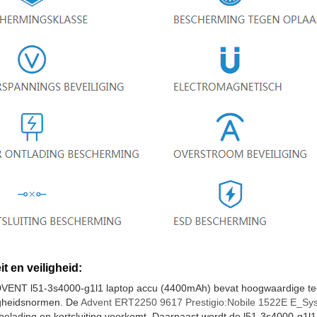
it en veiligheid:
VENT l51-3s4000-g1l1 laptop accu (4400mAh) bevat hoogwaardige tech
igheidsnormen. De
Advent ERT2250 9617 Prestigio:Nobile 1522E E_Sys
belading en kortsluiting voorkomt. Daarnaast wordt de l51-3s4000-g1l