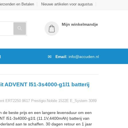
erzenden en Betalen
Nieuwe artikelen voor augustus
Mijn winkelmandje
g
Email:
info@accuden.nl
it ADVENT l51-3s4000-g1l1 batterij
nt ERT2250 9617 Prestigio:Nobile 1522E E_System 3089
n de beste prijs en een langere levensduur om een
T l51-3s4000-g1l1 (11.1V,4400mAh) batterij van
ederland aan te schaffen. 30 dagen retour en 1 jaar