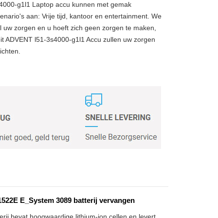
4000-g1l1 Laptop accu kunnen met gemak
enario's aan: Vrije tijd, kantoor en entertainment. We
 uw zorgen en u hoeft zich geen zorgen te maken,
eit ADVENT l51-3s4000-g1l1 Accu zullen uw zorgen
ichten.
1522E E_System 3089 batterij vervangen
rij bevat hoogwaardige lithium-ion cellen en levert