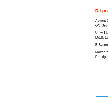
Dit pr
Advent 
GQ Grea
Uniwill 
L51II, L
E-Syste
Maxdata
Prestigi