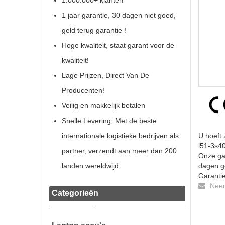
1.000.000+ klanten
1 jaar garantie, 30 dagen niet goed,
geld terug garantie !
Hoge kwaliteit, staat garant voor de
kwaliteit!
Lage Prijzen, Direct Van De
Producenten!
Veilig en makkelijk betalen
Snelle Levering, Met de beste
internationale logistieke bedrijven als
U hoeft 
l51-3s40
partner, verzendt aan meer dan 200
Onze gar
landen wereldwijd.
dagen ge
Garantie
Neem 
Categorieën