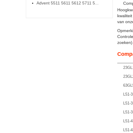
Advent 5511 5611 5612 5711 5...
Comp
Hoogkwa
kwalitei
van onze
Opmerki
Controle
zoeken). 
Compa
23GL
23GL
63GL
L51-
L51-
L51-
L51-
L51-