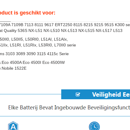
oduct is geschikt voor:
7109A 7109B 7113 8111 9617 ERT2250 8115 8215 9215 9515 K300 se
t Quality 536S NX-L51 NX-L510 NX-L513 NX-L515 NX-L517 L513
L50II0, L50II5, L50RI0, L51AI, L51AIx,
51IIx, L51RI, L51RIx, L53RI0, L70II0 serie
ms 3103 3089 3090 3115 4115c Serie
:Eco 4500A Eco 4500I Eco 4500IW
o:Nobile 1522E