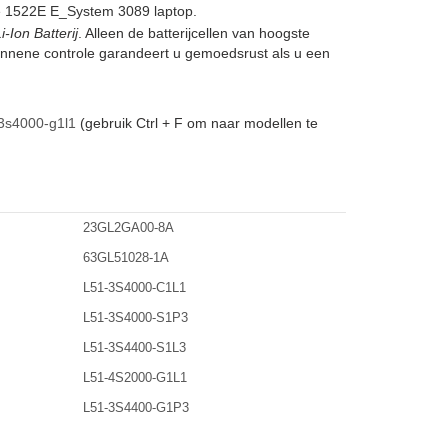
e 1522E E_System 3089 laptop.
Ion Batterij
. Alleen de batterijcellen van hoogste
annene controle garandeert u gemoedsrust als u een
3s4000-g1l1
(gebruik Ctrl + F om naar modellen te
23GL2GA00-8A
63GL51028-1A
L51-3S4000-C1L1
L51-3S4000-S1P3
L51-3S4400-S1L3
L51-4S2000-G1L1
L51-3S4400-G1P3