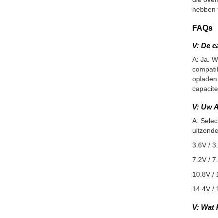
hebben v
FAQs
V: De c
A: Ja. W
compatib
opladen.
capacite
V: Uw A
A: Selec
uitzonde
3.6V / 3
7.2V / 7
10.8V / 
14.4V / 
V: Wat 