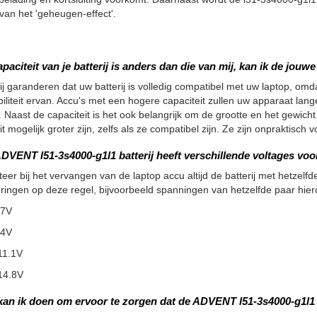
an het 'geheugen-effect'.
apaciteit van je batterij is anders dan die van mij, kan ik de jou
ij garanderen dat uw batterij is volledig compatibel met uw laptop, omdat
iliteit ervan. Accu's met een hogere capaciteit zullen uw apparaat la
 Naast de capaciteit is het ook belangrijk om de grootte en het gewicht
it mogelijk groter zijn, zelfs als ze compatibel zijn. Ze zijn onpraktisc
DVENT l51-3s4000-g1l1 batterij heeft verschillende voltages voor
teer bij het vervangen van de laptop accu altijd de batterij met hetzelfde
ringen op deze regel, bijvoorbeeld spanningen van hetzelfde paar hier
.7V
.4V
11.1V
14.8V
kan ik doen om ervoor te zorgen dat de ADVENT l51-3s4000-g1l1 