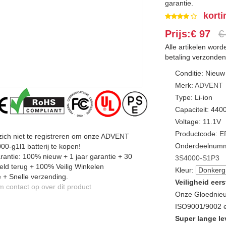
garantie.
korti
Prijs:€ 97
€
Alle artikelen wor
betaling verzonden
Conditie: Nieuw
Merk:
ADVENT
Type: Li-ion
Capaciteit: 44
Voltage: 11.1V
Productcode:
E
zich niet te registreren om onze ADVENT
Onderdeelnumm
00-g1l1 batterij te kopen!
antie: 100% nieuw + 1 jaar garantie + 30
3S4000-S1P3
ld terug + 100% Veilig Winkelen
Kleur:
 + Snelle verzending.
Veiligheid eers
contact op over dit product
Onze Gloednieu
ISO9001/9002 en
Super lange le