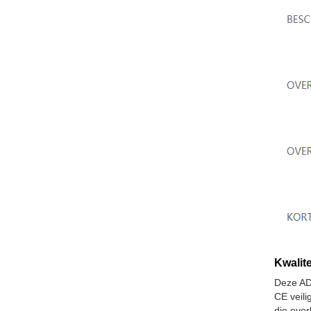
Kwalite
Deze AD
CE veil
die over