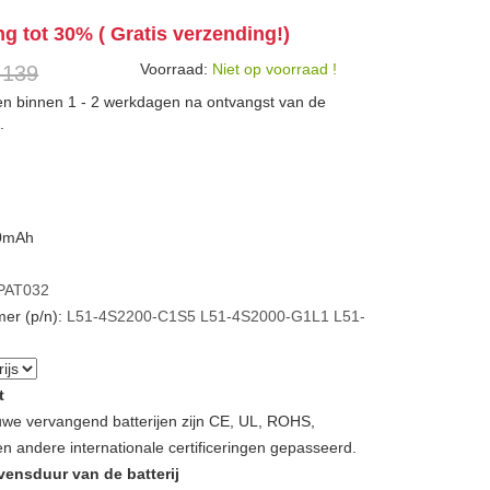
ng tot 30% ( Gratis verzending!)
Voorraad:
Niet op voorraad !
 139
den binnen 1 - 2 werkdagen na ontvangst van de
.
00mAh
PAT032
er (p/n):
L51-4S2200-C1S5
L51-4S2000-G1L1
L51-
t
we vervangend batterijen zijn CE, UL, ROHS,
 andere internationale certificeringen gepasseerd.
vensduur van de batterij