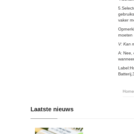
5.Selec
gebruiks
vaker m
Opmerkin
moeten m
V: Kan 
A: Nee,
wanneer 
Label:H
Batteri
Home
Laatste nieuws