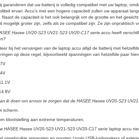
ij garanderen dat uw batterij is volledig compatibel met uw laptop, omdat
iliteit ervan. Accu's met een hogere capaciteit zullen uw apparaat la
 Naast de capaciteit is het ook belangrijk om de grootte en het gewicht
it mogelijk groter zijn, zelfs als ze compatibel zijn. Ze zijn onpraktisc
ASEE Hasee UV20-S23 UV21-S23 UV20-C17 serie accu heeft verschillend
en?
teer bij het vervangen van de laptop accu altijd de batterij met hetzelfde
ringen op deze regel, bijvoorbeeld spanningen van hetzelfde paar hier
.7V
.4V
11.1V
14.8V
kan ik doen om ervoor te zorgen dat de HASEE Hasee UV20-S23 UV21
w scherm.
m blootstelling aan extreme temperaturen.
uw HASEE Hasee UV20-S23 UV21-S23 UV20-C17 serie laptop accu niet
l ongebruikte apparaten en poorten (zoals USB-luidsprekers of externe 