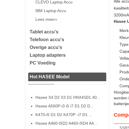
Alle acc
CLEVO Laptop Accu
kwalite
IBM Laptop Accu
3200mAH 
Lees meer»
Hasee U
Merk
Tablet accu's
Kleur
Telefoon accu's
Type:
Overige accu's
Capa
Laptop adapters
Volta
PC Voeding
Gara
Prod
Hot HASEE Model
Onde
Comp
Hoogkwal
Hasee X4 D2 X3 D1 HNX4S01 40...
worden 
batterij
Hasee A560P-i3 i5 i7 D1 D2 D...
Compa
K470-i5 D1 D2 K470P -i7 D1 ...
Hasee A460-I5D2 A460-I5D4 A4...
SSBS