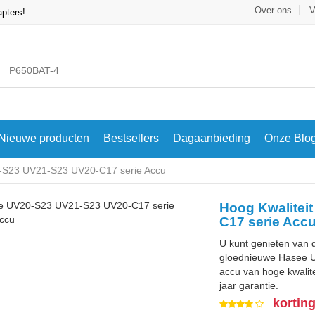
Over ons
V
apters!
Nieuwe producten
Bestsellers
Dagaanbieding
Onze Blo
S23 UV21-S23 UV20-C17 serie Accu
Hoog Kwalitei
C17 serie Acc
U kunt genieten van 
gloednieuwe Hasee 
accu van hoge kwalite
jaar garantie.
kortin