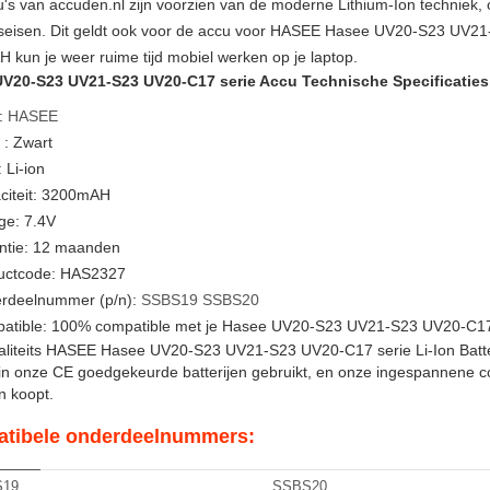
u's van accuden.nl zijn voorzien van de moderne Lithium-Ion techniek
itseisen. Dit geldt ook voor de accu voor HASEE Hasee UV20-S23 UV21
kun je weer ruime tijd mobiel werken op je laptop.
V20-S23 UV21-S23 UV20-C17 serie Accu Technische Specificaties
:
HASEE
 : Zwart
 Li-ion
citeit: 3200mAH
ge: 7.4V
ntie: 12 maanden
uctcode: HAS2327
rdeelnummer (p/n):
SSBS19
SSBS20
atible: 100% compatible met je Hasee UV20-S23 UV21-S23 UV20-C17 
iteits HASEE Hasee UV20-S23 UV21-S23 UV20-C17 serie Li-Ion Batterij.
in onze CE goedgekeurde batterijen gebruikt, en onze ingespannene c
en koopt.
tibele onderdeelnummers:
19
SSBS20