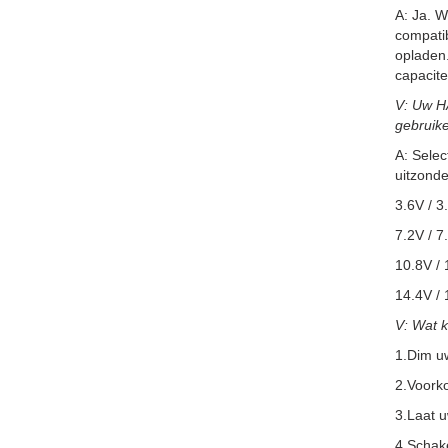
A: Ja. W
compatib
opladen.
capacite
V: Uw H
gebruik
A: Selec
uitzonde
3.6V / 3
7.2V / 7
10.8V / 
14.4V / 
V: Wat 
1.Dim u
2.Voorko
3.Laat 
4.Schake