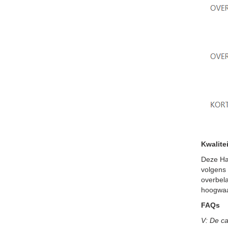
Kwalitei
Deze Ha
volgens
overbel
hoogwaar
FAQs
V: De ca