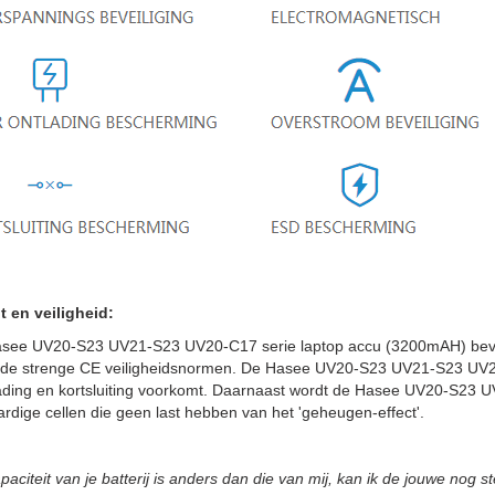
t en veiligheid:
see UV20-S23 UV21-S23 UV20-C17 serie laptop accu (3200mAH) bevat
 de strenge CE veiligheidsnormen. De Hasee UV20-S23 UV21-S23 UV20-
ading en kortsluiting voorkomt. Daarnaast wordt de Hasee UV20-S23
dige cellen die geen last hebben van het 'geheugen-effect'.
paciteit van je batterij is anders dan die van mij, kan ik de jouwe nog 