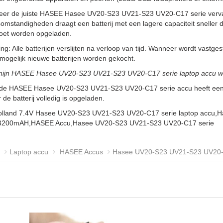
teer de juiste HASEE Hasee UV20-S23 UV21-S23 UV20-C17 serie vervan
omstandigheden draagt een batterij met een lagere capaciteit sneller 
oet worden opgeladen.
g: Alle batterijen verslijten na verloop van tijd. Wanneer wordt vastgeste
ogelijk nieuwe batterijen worden gekocht.
mijn HASEE Hasee UV20-S23 UV21-S23 UV20-C17 serie laptop accu w
 de HASEE Hasee UV20-S23 UV21-S23 UV20-C17 serie accu heeft een in
de batterij volledig is opgeladen.
olland 7.4V Hasee UV20-S23 UV21-S23 UV20-C17 serie laptop accu,
j,3200mAH,HASEE Accu,Hasee UV20-S23 UV21-S23 UV20-C17 serie
Laptop accu
HASEE Accus
Hasee UV20-S23 UV21-S23 UV20-C