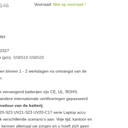
Voorraad:
Niet op voorraad !
 146
mAH
S2327
 (p/n):
SSBS19
SSBS20
rden binnen 1 - 2 werkdagen na ontvangst van de
n.
 vervangend batterijen zijn CE, UL, ROHS,
ndere internationale certificeringen gepasseerd.
nsduur van de batterij
0-S23 UV21-S23 UV20-C17 serie Laptop accu
erschillende scenario's aan: Vrije tijd, kantoor en
 kennen allemaal uw zorgen en u hoeft zich geen