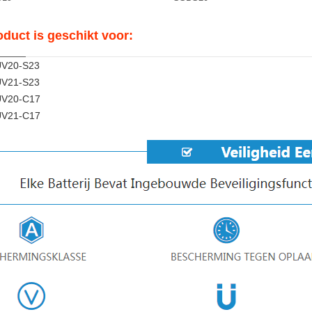
oduct is geschikt voor:
UV20-S23
UV21-S23
UV20-C17
UV21-C17