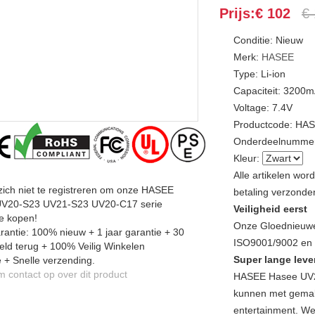
Prijs:€ 102
€
Conditie: Nieuw
Merk:
HASEE
Type: Li-ion
Capaciteit: 3200
Voltage: 7.4V
Productcode: HA
Onderdeelnummer
Kleur:
Alle artikelen wo
zich niet te registreren om onze HASEE
betaling verzonde
V20-S23 UV21-S23 UV20-C17 serie
Veiligheid eerst
te kopen!
Onze Gloednieuwe
antie: 100% nieuw + 1 jaar garantie + 30
ISO9001/9002 en a
ld terug + 100% Veilig Winkelen
Super lange leve
 + Snelle verzending.
contact op over dit product
HASEE Hasee UV2
kunnen met gemak v
entertainment. We