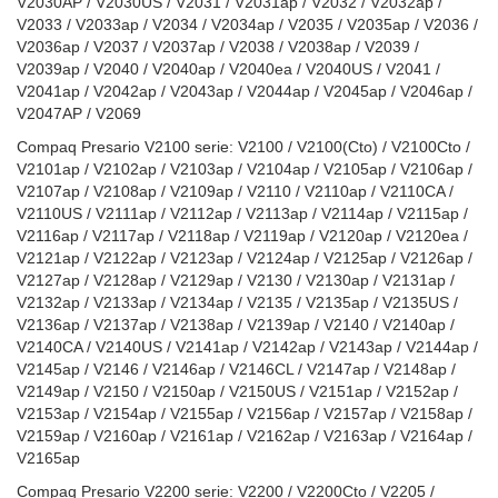
V2030AP / V2030US / V2031 / V2031ap / V2032 / V2032ap /
V2033 / V2033ap / V2034 / V2034ap / V2035 / V2035ap / V2036 /
V2036ap / V2037 / V2037ap / V2038 / V2038ap / V2039 /
V2039ap / V2040 / V2040ap / V2040ea / V2040US / V2041 /
V2041ap / V2042ap / V2043ap / V2044ap / V2045ap / V2046ap /
V2047AP / V2069
Compaq Presario V2100 serie: V2100 / V2100(Cto) / V2100Cto /
V2101ap / V2102ap / V2103ap / V2104ap / V2105ap / V2106ap /
V2107ap / V2108ap / V2109ap / V2110 / V2110ap / V2110CA /
V2110US / V2111ap / V2112ap / V2113ap / V2114ap / V2115ap /
V2116ap / V2117ap / V2118ap / V2119ap / V2120ap / V2120ea /
V2121ap / V2122ap / V2123ap / V2124ap / V2125ap / V2126ap /
V2127ap / V2128ap / V2129ap / V2130 / V2130ap / V2131ap /
V2132ap / V2133ap / V2134ap / V2135 / V2135ap / V2135US /
V2136ap / V2137ap / V2138ap / V2139ap / V2140 / V2140ap /
V2140CA / V2140US / V2141ap / V2142ap / V2143ap / V2144ap /
V2145ap / V2146 / V2146ap / V2146CL / V2147ap / V2148ap /
V2149ap / V2150 / V2150ap / V2150US / V2151ap / V2152ap /
V2153ap / V2154ap / V2155ap / V2156ap / V2157ap / V2158ap /
V2159ap / V2160ap / V2161ap / V2162ap / V2163ap / V2164ap /
V2165ap
Compaq Presario V2200 serie: V2200 / V2200Cto / V2205 /