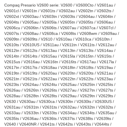
Compaq Presario V2600 serie: V2600 / V2600Cto / V2601au /
V2601cl / V2601tn / V2601ts / V2602au / V2602tn / V2602ts /
V2602xt / V2603au / V2603tn / V2603ts / V2604au / V2604tn /
V2604ts / V2605au / V2605la / V2605tn / V2605ts / V2606au /
V2606cu / V2606tn / V2606ts / V2607au / V2607ca / V2607cl /
V2607ts / V2608au / V2608ca / V2608ts / V2608wm / V2609au /
V2609tn / V2609ts / V2610 / V2610au / V2610ca / V2610tn /
V2610ts / V2610US / V2611au / V2611tn / V2611ts / V2612au /
V2612tn / V2612ts / V2613au / V2613tn / V2613ts / V2614au /
V2614tn / V2614ts / V2615au / V2615la / V2615tn / V2615ts /
V2615us / V2616au / V2616tn / V2616ts / V2617au / V2617la /
V2617tn / V2617ts / V2618au / V2618tn / V2618ts / V2619au /
V2619tn / V2619ts / V2620au / V2620tn / V2620ts / V2621au /
V2621tn / V2621ts / V2622au / V2622tn / V2622ts / V2623au /
V2623ts / V2624au / V2624tu / V2625au / V2625tn / V2625ts /
V2626au / V2626tn / V2626ts / V2627au / V2627tn / V2627ts /
V2628au / V2628tn / V2628ts / V2629au / V2629tn / V2629ts /
V2630 / V2630au / V2630ca / V2630tn / V2630ts / V2630US /
V2631au / V2631tn / V2631ts / V2632au / V2632tn / V2632ts /
V2633au / V2633tn / V2633ts / V2634au / V2634ts / V2635au /
V2635ts / V2636au / V2636ts / V2637ts / V2638ts / V2639ts /
V2640 / V2640NR / V2641ts / V2642ts / V2643ts / V2644ts /