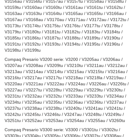
V3156au / V3156tu / V3157au / V3157tu / V3158au / V3158tu /
V3159tu / V3160au / V3160tu / V3161au / V3161tu / V3162tu /
V3163au / V3163tu / V3164tu / V3165au / V3165tu / V3166au /
V3167au / V3168au / V3170au / V3171au / V3172au / V3172tu /
V3173tu / V3174tu / V3175tu / V3176tu / V3177tu / V3178tu /
V3179tu / V3180tu / V3181tu / V3182tu / V3183tu / V3184tu /
V3185tu / V3186tu / V3187tu / V3188tu / V3189tu / V3190tu /
V3191tu / V3192tu / V3193tu / V3194tu / V3195tu / V3196tu /
V3198tu / V3199tu
Compaq Presario V3200 serie: V3200 / V3205au / V3206au /
V3207au / V3208au / V3209tu / V3210tu / V3211au / V3212au /
V3213au / V3214au / V3214tu / V3215au / V3215tu / V3216au /
V3216tu / V3217au / V3217tu / V3218au / V3218la / V3219au /
V3220au / V3221au / V3222au / V3224au / V3226au / V3226tu /
V3227au / V3227tu / V3228tu / V3229au / V3229tu / V3230tu /
V3231tu / V3232au / V3232tu / V3233au / V3233tu / V3234au /
V3234tu / V3235au / V3235tu / V3236au / V3236tu / V3237au /
V3237tu / V3238au / V3238tu / V3240tu / V3241au / V3241tu /
V3242tu / V3245tu / V3246tu / V3247au / V3248tu / V3249tu /
V3251tu / V3252au / V3253au / V3254au / V3255au / V3260tu
Compaq Presario V3300 serie: V3300 / V3301tu / V3302tu /
V3303tu / V3304tu / V3305tu / V3306tu / V3307tu / V3308au /