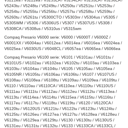
V5221ea / V5222ea / V5233EA / V5234EA / V5235EA / V5236EA /
V5243tu / V5248tu / V5249tu / V5250tu / V5251tu / V5253tu /
V5254tu / V5255tu / V5256tu / V5257tu / V5258tu / V5259tu /
V5260tu / V5261tu / V5300CTO / V5303nr / V5304us / V5305 /
V5305WM / V5306 / V5306US / V5307 / V5307US / V5308 /
V5308CA / V5308us / V5310us / V5315wm
Compaq Presario V6000 serie: V6000 / V6000T / V6000Z /
V6001XX / V6004au / V6012ea / V6014ea / V6016ea / V6024ea /
V6025ea / V6030US / V6048CL / V6057ea / V6065ea / V6066ea
Compaq Presario V6100 serie: V6101 / V6101au / V6101tu /
V6101US / V6102au / V6102ea / V6102tu / V6103au / V6103ea /
V6103tu / V6104au / V6104tu / V6105 / V6105au / V6105ea /
V6105NR / V6105tu / V6106au / V6106tu / V6107 / V6107US /
V6108au / V6108ea / V6108tu / V6109au / V6109ea / V6109tu /
V6110 / V6110au / V6110CA / V6110ea / V6110tu / V6110US /
V6111au / V6111tu / V6112au / V6112eu / V6112tu / V6113ea /
V6113tu / V6114ea / V6114tu / V6115ea / V6115tu / V6116tu /
V6117eu / V6117tu / V6118tu / V6119tu / V6120 / V6120CA /
V6120tu / V6120US / V6121tu / V6122tu / V6123tu / V6124tu /
V6125tu / V6126eu / V6127ea / V6127tu / V6128ea / V6128eu /
V6128tu / V6129ea / V6129tu / V6130 / V6130tu / V6130US /
V6131eu / V6131tu / V6132tu / V6133 / V6133CA / V6133CL /