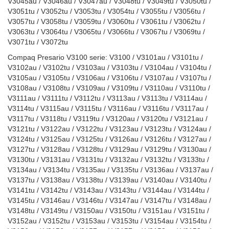
V3045au / V3046au / V3047au / V3048tu / V3049tu / V3050tu /
V3051tu / V3052tu / V3053tu / V3054tu / V3055tu / V3056tu /
V3057tu / V3058tu / V3059tu / V3060tu / V3061tu / V3062tu /
V3063tu / V3064tu / V3065tu / V3066tu / V3067tu / V3069tu /
V3071tu / V3072tu
Compaq Presario V3100 serie: V3100 / V3101au / V3101tu /
V3102au / V3102tu / V3103au / V3103tu / V3104au / V3104tu /
V3105au / V3105tu / V3106au / V3106tu / V3107au / V3107tu /
V3108au / V3108tu / V3109au / V3109tu / V3110au / V3110tu /
V3111au / V3111tu / V3112tu / V3113au / V3113tu / V3114au /
V3114tu / V3115au / V3115tu / V3116au / V3116tu / V3117au /
V3117tu / V3118tu / V3119tu / V3120au / V3120tu / V3121au /
V3121tu / V3122au / V3122tu / V3123au / V3123tu / V3124au /
V3124tu / V3125au / V3125tu / V3126au / V3126tu / V3127au /
V3127tu / V3128au / V3128tu / V3129au / V3129tu / V3130au /
V3130tu / V3131au / V3131tu / V3132au / V3132tu / V3133tu /
V3134au / V3134tu / V3135au / V3135tu / V3136au / V3137au /
V3137tu / V3138au / V3138tu / V3139au / V3140au / V3140tu /
V3141tu / V3142tu / V3143au / V3143tu / V3144au / V3144tu /
V3145tu / V3146au / V3146tu / V3147au / V3147tu / V3148au /
V3148tu / V3149tu / V3150au / V3150tu / V3151au / V3151tu /
V3152au / V3152tu / V3153au / V3153tu / V3154au / V3154tu /