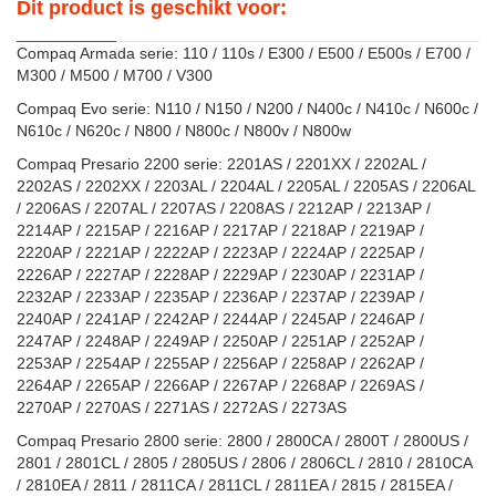
Dit product is geschikt voor:
Compaq Armada serie: 110 / 110s / E300 / E500 / E500s / E700 /
M300 / M500 / M700 / V300
Compaq Evo serie: N110 / N150 / N200 / N400c / N410c / N600c /
N610c / N620c / N800 / N800c / N800v / N800w
Compaq Presario 2200 serie: 2201AS / 2201XX / 2202AL /
2202AS / 2202XX / 2203AL / 2204AL / 2205AL / 2205AS / 2206AL
/ 2206AS / 2207AL / 2207AS / 2208AS / 2212AP / 2213AP /
2214AP / 2215AP / 2216AP / 2217AP / 2218AP / 2219AP /
2220AP / 2221AP / 2222AP / 2223AP / 2224AP / 2225AP /
2226AP / 2227AP / 2228AP / 2229AP / 2230AP / 2231AP /
2232AP / 2233AP / 2235AP / 2236AP / 2237AP / 2239AP /
2240AP / 2241AP / 2242AP / 2244AP / 2245AP / 2246AP /
2247AP / 2248AP / 2249AP / 2250AP / 2251AP / 2252AP /
2253AP / 2254AP / 2255AP / 2256AP / 2258AP / 2262AP /
2264AP / 2265AP / 2266AP / 2267AP / 2268AP / 2269AS /
2270AP / 2270AS / 2271AS / 2272AS / 2273AS
Compaq Presario 2800 serie: 2800 / 2800CA / 2800T / 2800US /
2801 / 2801CL / 2805 / 2805US / 2806 / 2806CL / 2810 / 2810CA
/ 2810EA / 2811 / 2811CA / 2811CL / 2811EA / 2815 / 2815EA /