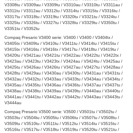
V3308tu / V3309au / V3309tu / V3310au / V3310tu / V3311au /
V3311tu / V3312au / V3312tu / V3314tu / V3315tu / V3316tu /
V3317tu / V3318tu / V3319tu / V3320tu / V3321tu / V3324tu /
V3325tu / V3326tu / V3327tu / V3328tu / V3329tu / V3350tu /
V3351tu / V3352tu
Compaq Presario V3400 serie: V3400 / V3400 / V3404tx /
V3405tx / V3409tu / V3410tu / V3411tu / V3414tu / V3415tu /
V3415tx / V3416tu / V3416tx / V3417tu / V3418tu / V3419tu /
V3420tu / V3421au / V3421tu / V3422au / V3422tu / V3422tx /
V3423au / V3423tu / V3423tx / V3424au / V3424tu / V3425au /
V3425tu / V3426au / V3426tu / V3427au / V3427tu / V3428au /
V3428tu / V3429au / V3430au / V3430tu / V3431au / V3431tu /
V3432au / V3432tu / V3433au / V3433tu / V3434au / V3434tu /
V3435au / V3435tu / V3436au / V3436tu / V3437au / V3437tu /
V3438au / V3438tu / V3439au / V3439tu / V3440au / V3440tu /
V3441au / V3441tu / V3442au / V3442tu / V3443au / V3443tu /
V3444au
Compaq Presario V3500 serie: V3500 / V3501tu / V3502tu /
V3503tu / V3504tu / V3505tu / V3506tu / V3507tu / V3508tu /
V3509tu / V3510tu / V3511tu / V3512tu / V3514tu / V3515tu /
V3516tu / V3517tu / V3518tu / V3519tu / V3520tu / V3521tu /