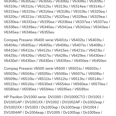
V6304tu / V6305au / V6305tu / V6306tu / V6308tu / V6309tu /
V6310tu / V6311tu / V6312tu / V6313tu / V6314ea / V6314tu /
V6315ea / V6315tu / V6316ea / V6318tu / V6319tu / V6320ea /
V6320tu / V6321tu / V6322tu / V6325ea / V6328ea / V6329ea /
V6330ea / V6332ea / V6335ea / V6336ea / V6337ea / V6337eu /
V6338eu / V6339eu / V6340eu / V6341ea / V6342ea / V6343ea /
V6345ea / V6346ea / V6355eu
Compaq Presario V6400 serie:V6401tu / V6402tu / V6403tu /
V6404tu / V6405au / V6405tu / V6406tu / V6407tu / V6408tu /
V6410et / V6411tu / V6412tu / V6415es / V6421tu / V6423tu /
V6425tu / V6426tu / V6427tu / V6428tu / V6429es / V6430ee /
V6430ef / V6430en / V6430es / V6435es / V6450ee / V6450en
Compaq Presario V6500 serie:V6500 / V6501tu / V6502tu /
V6503tu / V6504tu / V6505tu / V6506tu / V6507tu / V6508tu /
V6509tu / V6510tu / V6511tu / V6512tu / V6513tu / V6514tu /
V6515tu / V6516tu / V6530ed / V6554es / V6560ea / V6570es /
V6580ed / V6590es / V6594es / V6595es / V6599xx
HP Pavilion DV1000 serie: DV1000 / DV1000CTO / DV1001 /
DV1001AP / DV1001XX / DV1002 / DV1002AP / Dv1002eap /
DV1002XX / DV1003 / Dv1003ap / Dv1003eap / DV1004 /
DV1004AP / Dv1004eap / DV1005 / Dv1005ap / Dv1005ea /