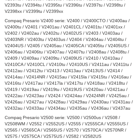
V2393tu / V2394tu / V2395tu / V2396tu / V2397tu / V2398tu /
V2398xx / V2399tu / V2399xx
Compaq Presario V2400 serie: V2400 / V2400CTO / V2400au /
V2400tu / V2401 / V2401au / V2401CL / V2401tu / V2401xx /
V2402 / V2402au / V2402tu / V2402US / V2403 / V2403au /
V2403NR / V2403tu / V2403us / V2404 / V2404au / V2404tu /
V2404US / V2405 / V2405au / V2405CA / V2405tu / V2405US /
V2406au / V2406tu / V2407au / V2407tu / V2408au / V2408tu /
V2409 / V2409au / V2409tu / V2409US / V2410 / V2410au /
V2410CA / V2410CL / V2410tu / V2410US / V2411au / V2411tu /
V2412au / V2412tu / V2413 / V2413au / V2413US / V2414 /
V2414au / V2414NR / V2415au / V2415la / V2415tu / V2416au /
V2416tu / V2417au / V2417la / V2417tu / V2418au / V2418tu /
V2419 / V2419au / V2419tu / V2419US / V2420au / V2421au /
V2422au / V2423au / V2424 / V2424au / V2424NR / V2425au /
V2426au / V2427au / V2428au / V2429au / V2430au / V2431au /
V2432au / V2433au / V2434au / V2435au / V2436au / V2437au
Compaq Presario V2500 serie: V2500 / V2500us / V2508 /
V2508WM / V2552 / V2552US / V2555 / V2555CA / V2555US /
V2565 / V2565CA / V2565US / V2570 / V2570CA / V2570NR /
V2575 / V2575CA / V2575US / V2582 / V2582US