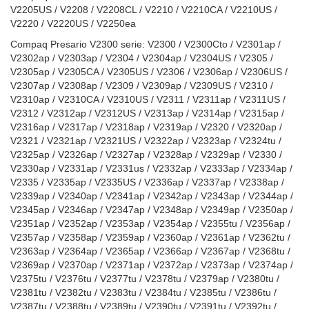
V2205US / V2208 / V2208CL / V2210 / V2210CA / V2210US /
V2220 / V2220US / V2250ea
Compaq Presario V2300 serie: V2300 / V2300Cto / V2301ap /
V2302ap / V2303ap / V2304 / V2304ap / V2304US / V2305 /
V2305ap / V2305CA / V2305US / V2306 / V2306ap / V2306US /
V2307ap / V2308ap / V2309 / V2309ap / V2309US / V2310 /
V2310ap / V2310CA / V2310US / V2311 / V2311ap / V2311US /
V2312 / V2312ap / V2312US / V2313ap / V2314ap / V2315ap /
V2316ap / V2317ap / V2318ap / V2319ap / V2320 / V2320ap /
V2321 / V2321ap / V2321US / V2322ap / V2323ap / V2324tu /
V2325ap / V2326ap / V2327ap / V2328ap / V2329ap / V2330 /
V2330ap / V2331ap / V2331us / V2332ap / V2333ap / V2334ap /
V2335 / V2335ap / V2335US / V2336ap / V2337ap / V2338ap /
V2339ap / V2340ap / V2341ap / V2342ap / V2343ap / V2344ap /
V2345ap / V2346ap / V2347ap / V2348ap / V2349ap / V2350ap /
V2351ap / V2352ap / V2353ap / V2354ap / V2355tu / V2356ap /
V2357ap / V2358ap / V2359ap / V2360ap / V2361ap / V2362tu /
V2363ap / V2364ap / V2365ap / V2366ap / V2367ap / V2368tu /
V2369ap / V2370ap / V2371ap / V2372ap / V2373ap / V2374ap /
V2375tu / V2376tu / V2377tu / V2378tu / V2379ap / V2380tu /
V2381tu / V2382tu / V2383tu / V2384tu / V2385tu / V2386tu /
V2387tu / V2388tu / V2389tu / V2390tu / V2391tu / V2392tu /