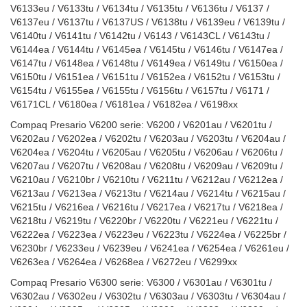
V6133eu / V6133tu / V6134tu / V6135tu / V6136tu / V6137 /
V6137eu / V6137tu / V6137US / V6138tu / V6139eu / V6139tu /
V6140tu / V6141tu / V6142tu / V6143 / V6143CL / V6143tu /
V6144ea / V6144tu / V6145ea / V6145tu / V6146tu / V6147ea /
V6147tu / V6148ea / V6148tu / V6149ea / V6149tu / V6150ea /
V6150tu / V6151ea / V6151tu / V6152ea / V6152tu / V6153tu /
V6154tu / V6155ea / V6155tu / V6156tu / V6157tu / V6171 /
V6171CL / V6180ea / V6181ea / V6182ea / V6198xx
Compaq Presario V6200 serie: V6200 / V6201au / V6201tu /
V6202au / V6202ea / V6202tu / V6203au / V6203tu / V6204au /
V6204ea / V6204tu / V6205au / V6205tu / V6206au / V6206tu /
V6207au / V6207tu / V6208au / V6208tu / V6209au / V6209tu /
V6210au / V6210br / V6210tu / V6211tu / V6212au / V6212ea /
V6213au / V6213ea / V6213tu / V6214au / V6214tu / V6215au /
V6215tu / V6216ea / V6216tu / V6217ea / V6217tu / V6218ea /
V6218tu / V6219tu / V6220br / V6220tu / V6221eu / V6221tu /
V6222ea / V6223ea / V6223eu / V6223tu / V6224ea / V6225br /
V6230br / V6233eu / V6239eu / V6241ea / V6254ea / V6261eu /
V6263ea / V6264ea / V6268ea / V6272eu / V6299xx
Compaq Presario V6300 serie: V6300 / V6301au / V6301tu /
V6302au / V6302eu / V6302tu / V6303au / V6303tu / V6304au /