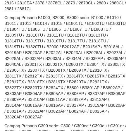
2816 / 2816EA / 2878 / 2878CL / 2879 / 2879CL / 2880 / 2880CL /
2881 / 2881CL
Compaq Presario B1000, B2000, B3000 serie: B1000 / B1010 /
B1011 / B1013 / B1014 / B1015 / B1801TU / B1802TU / B1803TU
/ B1804TU / B1805TU / B1806TU / B1807TU / B1808TU /
B1809TU / B1810TU / B1811TU / B1812TU / B1813TU /
B1814TU / B1815TU / B1816TU / B1817TU / B1818TU /
B1819TU / B1820TU / B2000 / B2012AP / B2015AP / B2018AL /
B2019AP / B2020AP / B2022AL / B2023AL / B2026AL / B2027AL /
B2028AL / B2032AP / B2033AL / B2034AL / B2036AP / B2039AP /
B2040AL / B2801TX / B2802TX / B2803TX / B2804TX / B2805TX
/ B2806TX / B2807TX / B2808TX / B2809TX / B2810TX /
B2811TX / B2812TX / B2813TX / B2814TX / B2815TX / B2816TX
/ B2817TX / B2818TX / B2819TX / B2820TX / B2821TX /
B2822TX / B2823TX / B2824TX / B3800 / B3801AP / B3802AP /
B3803AP / B3804AP / B3805AP / B3806AP / B3807AP / B3808AP
/ B3809AP / B3810AP / B3811AP / B3812AP / B3813AP /
B3814AP / B3815AP / B3816AP / B3817AP / B3819AP / B3820AP
/ B3821AP / B3822AP / B3823AP / B3824AP / B3825AP /
B3826AP / B3827AP
Compaq Presario C300 serie: C300 / C300ea / C300eu / C301nr /