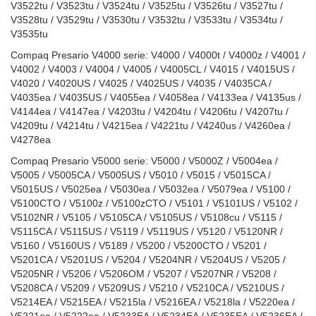
V3522tu / V3523tu / V3524tu / V3525tu / V3526tu / V3527tu /
V3528tu / V3529tu / V3530tu / V3532tu / V3533tu / V3534tu /
V3535tu
Compaq Presario V4000 serie: V4000 / V4000t / V4000z / V4001 /
V4002 / V4003 / V4004 / V4005 / V4005CL / V4015 / V4015US /
V4020 / V4020US / V4025 / V4025US / V4035 / V4035CA /
V4035ea / V4035US / V4055ea / V4058ea / V4133ea / V4135us /
V4144ea / V4147ea / V4203tu / V4204tu / V4206tu / V4207tu /
V4209tu / V4214tu / V4215ea / V4221tu / V4240us / V4260ea /
V4278ea
Compaq Presario V5000 serie: V5000 / V5000Z / V5004ea /
V5005 / V5005CA / V5005US / V5010 / V5015 / V5015CA /
V5015US / V5025ea / V5030ea / V5032ea / V5079ea / V5100 /
V5100CTO / V5100z / V5100zCTO / V5101 / V5101US / V5102 /
V5102NR / V5105 / V5105CA / V5105US / V5108cu / V5115 /
V5115CA / V5115US / V5119 / V5119US / V5120 / V5120NR /
V5160 / V5160US / V5189 / V5200 / V5200CTO / V5201 /
V5201CA / V5201US / V5204 / V5204NR / V5204US / V5205 /
V5205NR / V5206 / V5206OM / V5207 / V5207NR / V5208 /
V5208CA / V5209 / V5209US / V5210 / V5210CA / V5210US /
V5214EA / V5215EA / V5215la / V5216EA / V5218la / V5220ea /