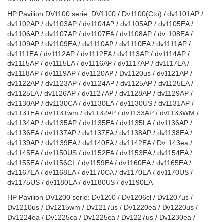
HP Pavilion DV1100 serie: DV1100 / Dv1100(Cto) / dv1101AP /
dv1102AP / dv1103AP / dv1104AP / dv1105AP / dv1105EA /
dv1106AP / dv1107AP / dv1107EA / dv1108AP / dv1108EA /
dv1109AP / dv1109EA / dv1110AP / dv1110EA / dv1111AP /
dv1111EA / dv1112AP / dv1112EA / dv1113AP / dv1114AP /
dv1115AP / dv1115LA / dv1116AP / dv1117AP / dv1117LA /
dv1118AP / dv1119AP / dv1120AP / Dv1120us / dv1121AP /
dv1122AP / dv1123AP / dv1124AP / dv1125AP / dv1125EA /
dv1125LA / dv1126AP / dv1127AP / dv1128AP / dv1129AP /
dv1130AP / dv1130CA / dv1130EA / dv1130US / dv1131AP /
dv1131EA / dv1131wm / dv1132AP / dv1133AP / dv1133WM /
dv1134AP / dv1135AP / dv1135EA / dv1135LA / dv1136AP /
dv1136EA / dv1137AP / dv1137EA / dv1138AP / dv1138EA /
dv1139AP / dv1139EA / dv1140EA / dv1142EA / Dv1143ea /
dv1145EA / dv1150US / dv1152EA / dv1153EA / dv1154EA /
dv1155EA / dv1156CL / dv1159EA / dv1160EA / dv1165EA /
dv1167EA / dv1168EA / dv1170CA / dv1170EA / dv1170US /
dv1175US / dv1180EA / dv1180US / dv1190EA
HP Pavilion DV1200 serie: Dv1200 / Dv1206cl / Dv1207us /
Dv1210us / Dv1215wm / Dv1217us / Dv1220ea / Dv1220us /
Dv1224ea / Dv1225ca / Dv1225ea / Dv1227us / Dv1230ea /