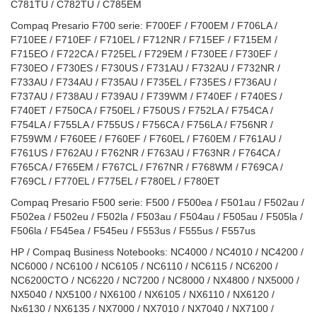
C781TU / C782TU / C785EM
Compaq Presario F700 serie: F700EF / F700EM / F706LA /
F710EE / F710EF / F710EL / F712NR / F715EF / F715EM /
F715EO / F722CA / F725EL / F729EM / F730EE / F730EF /
F730EO / F730ES / F730US / F731AU / F732AU / F732NR /
F733AU / F734AU / F735AU / F735EL / F735ES / F736AU /
F737AU / F738AU / F739AU / F739WM / F740EF / F740ES /
F740ET / F750CA / F750EL / F750US / F752LA / F754CA /
F754LA / F755LA / F755US / F756CA / F756LA / F756NR /
F759WM / F760EE / F760EF / F760EL / F760EM / F761AU /
F761US / F762AU / F762NR / F763AU / F763NR / F764CA /
F765CA / F765EM / F767CL / F767NR / F768WM / F769CA /
F769CL / F770EL / F775EL / F780EL / F780ET
Compaq Presario F500 serie: F500 / F500ea / F501au / F502au /
F502ea / F502eu / F502la / F503au / F504au / F505au / F505la /
F506la / F545ea / F545eu / F553us / F555us / F557us
HP / Compaq Business Notebooks: NC4000 / NC4010 / NC4200 /
NC6000 / NC6100 / NC6105 / NC6110 / NC6115 / NC6200 /
NC6200CTO / NC6220 / NC7200 / NC8000 / NX4800 / NX5000 /
NX5040 / NX5100 / NX6100 / NX6105 / NX6110 / NX6120 /
Nx6130 / NX6135 / NX7000 / NX7010 / NX7040 / NX7100 /