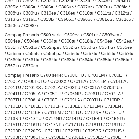
C301tu / C302nr / C302tu / C303nr / C303tu / C304nr / C304tu /
C305la / C305tu / C306tu / C306us / C307nr / C307tu / C308la /
C308tu / C309tu / C310ea / C310eu / C310tu / C311tu / C312tu /
C313tu / C315la / C318la / C350ea / C350eu / C351ea / C352ea /
C353ea / C399xx
Compaq Presario C500 serie: C500ea / C501nr / C503wm /
C504ea / C504eu / C504tu / C506tu / C518la / C540ea / C542ea /
C551nr / C551tu / C552hpa / C552tu / C553tu / C554tu / C555ea
/ C555nr / C555tu / C556hpa / C556tu / C557tu / C558tu / C559tu
/ C560tu / C561tu / C562tu / C563tu / C564tu / C565tu / C566tu /
C567tu / C570ea
Compaq Presario C700 serie: C700CTO / C700EM / C700ET /
C700LA / C700TCTO / C700XX / C701EA / C701EM / C701LA /
C701TU / C701XX / C702LA / C702TU / C703LA / C703TU /
C704TU / C705LA / C705TU / C706NR / C706TU / C707LA /
C707TU / C708LA / C708TU / C709LA / C709TU / C710BR /
C710ED / C710EE / C710EF / C710EL / C710EM / C710EN /
C710TU / C711EF / C711EM / C711TU / C712NR / C712TU /
C713NR / C713TU / C714NR / C714TU / C715BR / C715NR /
C715TU / C716TU / C717NR / C717TU / C718TU / C719TU /
C720BR / C720ES / C721TU / C722TU / C725BR / C727US /
C730BR / C730CTO / C730EE / C730EL / C730ES / C730ET /