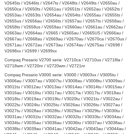
V2645ts / V2646ts / V2647ts / V2648ts / V2649ts / V2650au /
V2650ca / V2650ts / V2651au / V2651ts / V2652au / V2652ts /
V2653au / V2653ts / V2654au / V2654ts / V2655au / V2655ts /
V2655us / V2656au / V2656ts / V2657au / V2657ts / V2658au /
V2658ts / V2658us / V2659au / V2660au / V2661au / V2662au /
V2663au / V2664au / V2665 / V2665au / V2665US / V2666au /
V2667au / V2668au / V2669au / V2670au / V2670ca / V2670us /
V2671au / V2672au / V2673au / V2674au / V2675au / V2698 /
V2698xx / V2699 / V2699xx
Compaq Presario V2700 serie: V2710ca / V2710us / V2718la /
V2718wm / V2720nr / V2720wm / V2721nr
Compaq Presario V3000 serie: V3000 / V3003xx / V3005tu /
V3006au / V3007au / V3007tu / V3008au / V3008tu / V3009au /
V3011tu / V3012au / V3013au / V3014au / V3014tu / V3015au /
V3016au / V3016tu / V3017au / V3017la / V3017tu / V3018au /
V3018tu / V3019au / V3019tu / V3020tu / V3021tu / V3022au /
V3022tu / V3024tu / V3025tu / V3026au / V3026tu / V3027au /
V3027tu / V3028au / V3028tu / V3029au / V3029tu / V3030tu /
V3031au / V3031tu / V3032au / V3032tu / V3033tu / V3034au /
V3034tu / V3035au / V3036au / V3036tu / V3037au / V3038au /
V3038tu / V3039au / V3041au / V3042au / V3043au / V3044au /