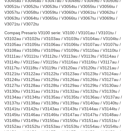
V3045au / V3046au / V3047au / V3048tu / V3049tu / V3050tu /
V3051tu / V3052tu / V3053tu / V3054tu / V3055tu / V3056tu /
V3057tu / V3058tu / V3059tu / V3060tu / V3061tu / V3062tu /
V3063tu / V3064tu / V3065tu / V3066tu / V3067tu / V3069tu /
V3071tu / V3072tu
Compaq Presario V3100 serie: V3100 / V3101au / V3101tu /
V3102au / V3102tu / V3103au / V3103tu / V3104au / V3104tu /
V3105au / V3105tu / V3106au / V3106tu / V3107au / V3107tu /
V3108au / V3108tu / V3109au / V3109tu / V3110au / V3110tu /
V3111au / V3111tu / V3112tu / V3113au / V3113tu / V3114au /
V3114tu / V3115au / V3115tu / V3116au / V3116tu / V3117au /
V3117tu / V3118tu / V3119tu / V3120au / V3120tu / V3121au /
V3121tu / V3122au / V3122tu / V3123au / V3123tu / V3124au /
V3124tu / V3125au / V3125tu / V3126au / V3126tu / V3127au /
V3127tu / V3128au / V3128tu / V3129au / V3129tu / V3130au /
V3130tu / V3131au / V3131tu / V3132au / V3132tu / V3133tu /
V3134au / V3134tu / V3135au / V3135tu / V3136au / V3137au /
V3137tu / V3138au / V3138tu / V3139au / V3140au / V3140tu /
V3141tu / V3142tu / V3143au / V3143tu / V3144au / V3144tu /
V3145tu / V3146au / V3146tu / V3147au / V3147tu / V3148au /
V3148tu / V3149tu / V3150au / V3150tu / V3151au / V3151tu /
V3152au / V3152tu / V3153au / V3153tu / V3154au / V3154tu /