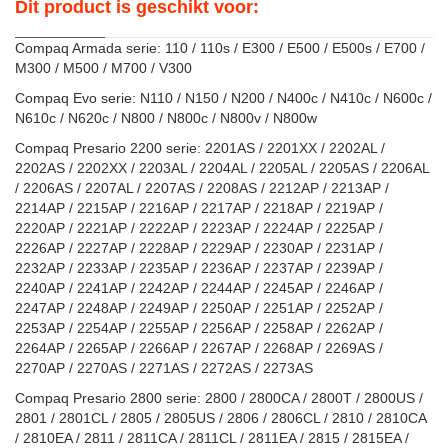
Dit product is geschikt voor:
Compaq Armada serie: 110 / 110s / E300 / E500 / E500s / E700 /
M300 / M500 / M700 / V300
Compaq Evo serie: N110 / N150 / N200 / N400c / N410c / N600c /
N610c / N620c / N800 / N800c / N800v / N800w
Compaq Presario 2200 serie: 2201AS / 2201XX / 2202AL /
2202AS / 2202XX / 2203AL / 2204AL / 2205AL / 2205AS / 2206AL
/ 2206AS / 2207AL / 2207AS / 2208AS / 2212AP / 2213AP /
2214AP / 2215AP / 2216AP / 2217AP / 2218AP / 2219AP /
2220AP / 2221AP / 2222AP / 2223AP / 2224AP / 2225AP /
2226AP / 2227AP / 2228AP / 2229AP / 2230AP / 2231AP /
2232AP / 2233AP / 2235AP / 2236AP / 2237AP / 2239AP /
2240AP / 2241AP / 2242AP / 2244AP / 2245AP / 2246AP /
2247AP / 2248AP / 2249AP / 2250AP / 2251AP / 2252AP /
2253AP / 2254AP / 2255AP / 2256AP / 2258AP / 2262AP /
2264AP / 2265AP / 2266AP / 2267AP / 2268AP / 2269AS /
2270AP / 2270AS / 2271AS / 2272AS / 2273AS
Compaq Presario 2800 serie: 2800 / 2800CA / 2800T / 2800US /
2801 / 2801CL / 2805 / 2805US / 2806 / 2806CL / 2810 / 2810CA
/ 2810EA / 2811 / 2811CA / 2811CL / 2811EA / 2815 / 2815EA /