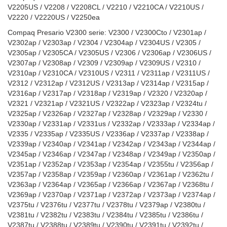
V2205US / V2208 / V2208CL / V2210 / V2210CA / V2210US /
V2220 / V2220US / V2250ea
Compaq Presario V2300 serie: V2300 / V2300Cto / V2301ap /
V2302ap / V2303ap / V2304 / V2304ap / V2304US / V2305 /
V2305ap / V2305CA / V2305US / V2306 / V2306ap / V2306US /
V2307ap / V2308ap / V2309 / V2309ap / V2309US / V2310 /
V2310ap / V2310CA / V2310US / V2311 / V2311ap / V2311US /
V2312 / V2312ap / V2312US / V2313ap / V2314ap / V2315ap /
V2316ap / V2317ap / V2318ap / V2319ap / V2320 / V2320ap /
V2321 / V2321ap / V2321US / V2322ap / V2323ap / V2324tu /
V2325ap / V2326ap / V2327ap / V2328ap / V2329ap / V2330 /
V2330ap / V2331ap / V2331us / V2332ap / V2333ap / V2334ap /
V2335 / V2335ap / V2335US / V2336ap / V2337ap / V2338ap /
V2339ap / V2340ap / V2341ap / V2342ap / V2343ap / V2344ap /
V2345ap / V2346ap / V2347ap / V2348ap / V2349ap / V2350ap /
V2351ap / V2352ap / V2353ap / V2354ap / V2355tu / V2356ap /
V2357ap / V2358ap / V2359ap / V2360ap / V2361ap / V2362tu /
V2363ap / V2364ap / V2365ap / V2366ap / V2367ap / V2368tu /
V2369ap / V2370ap / V2371ap / V2372ap / V2373ap / V2374ap /
V2375tu / V2376tu / V2377tu / V2378tu / V2379ap / V2380tu /
V2381tu / V2382tu / V2383tu / V2384tu / V2385tu / V2386tu /
V2387tu / V2388tu / V2389tu / V2390tu / V2391tu / V2392tu /