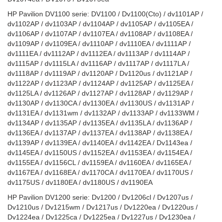
HP Pavilion DV1100 serie: DV1100 / Dv1100(Cto) / dv1101AP /
dv1102AP / dv1103AP / dv1104AP / dv1105AP / dv1105EA /
dv1106AP / dv1107AP / dv1107EA / dv1108AP / dv1108EA /
dv1109AP / dv1109EA / dv1110AP / dv1110EA / dv1111AP /
dv1111EA / dv1112AP / dv1112EA / dv1113AP / dv1114AP /
dv1115AP / dv1115LA / dv1116AP / dv1117AP / dv1117LA /
dv1118AP / dv1119AP / dv1120AP / Dv1120us / dv1121AP /
dv1122AP / dv1123AP / dv1124AP / dv1125AP / dv1125EA /
dv1125LA / dv1126AP / dv1127AP / dv1128AP / dv1129AP /
dv1130AP / dv1130CA / dv1130EA / dv1130US / dv1131AP /
dv1131EA / dv1131wm / dv1132AP / dv1133AP / dv1133WM /
dv1134AP / dv1135AP / dv1135EA / dv1135LA / dv1136AP /
dv1136EA / dv1137AP / dv1137EA / dv1138AP / dv1138EA /
dv1139AP / dv1139EA / dv1140EA / dv1142EA / Dv1143ea /
dv1145EA / dv1150US / dv1152EA / dv1153EA / dv1154EA /
dv1155EA / dv1156CL / dv1159EA / dv1160EA / dv1165EA /
dv1167EA / dv1168EA / dv1170CA / dv1170EA / dv1170US /
dv1175US / dv1180EA / dv1180US / dv1190EA
HP Pavilion DV1200 serie: Dv1200 / Dv1206cl / Dv1207us /
Dv1210us / Dv1215wm / Dv1217us / Dv1220ea / Dv1220us /
Dv1224ea / Dv1225ca / Dv1225ea / Dv1227us / Dv1230ea /