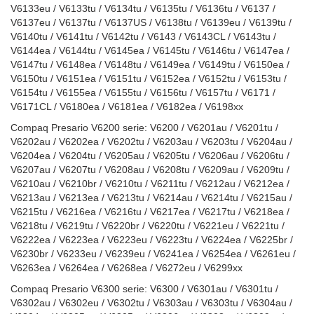
V6133eu / V6133tu / V6134tu / V6135tu / V6136tu / V6137 /
V6137eu / V6137tu / V6137US / V6138tu / V6139eu / V6139tu /
V6140tu / V6141tu / V6142tu / V6143 / V6143CL / V6143tu /
V6144ea / V6144tu / V6145ea / V6145tu / V6146tu / V6147ea /
V6147tu / V6148ea / V6148tu / V6149ea / V6149tu / V6150ea /
V6150tu / V6151ea / V6151tu / V6152ea / V6152tu / V6153tu /
V6154tu / V6155ea / V6155tu / V6156tu / V6157tu / V6171 /
V6171CL / V6180ea / V6181ea / V6182ea / V6198xx
Compaq Presario V6200 serie: V6200 / V6201au / V6201tu /
V6202au / V6202ea / V6202tu / V6203au / V6203tu / V6204au /
V6204ea / V6204tu / V6205au / V6205tu / V6206au / V6206tu /
V6207au / V6207tu / V6208au / V6208tu / V6209au / V6209tu /
V6210au / V6210br / V6210tu / V6211tu / V6212au / V6212ea /
V6213au / V6213ea / V6213tu / V6214au / V6214tu / V6215au /
V6215tu / V6216ea / V6216tu / V6217ea / V6217tu / V6218ea /
V6218tu / V6219tu / V6220br / V6220tu / V6221eu / V6221tu /
V6222ea / V6223ea / V6223eu / V6223tu / V6224ea / V6225br /
V6230br / V6233eu / V6239eu / V6241ea / V6254ea / V6261eu /
V6263ea / V6264ea / V6268ea / V6272eu / V6299xx
Compaq Presario V6300 serie: V6300 / V6301au / V6301tu /
V6302au / V6302eu / V6302tu / V6303au / V6303tu / V6304au /