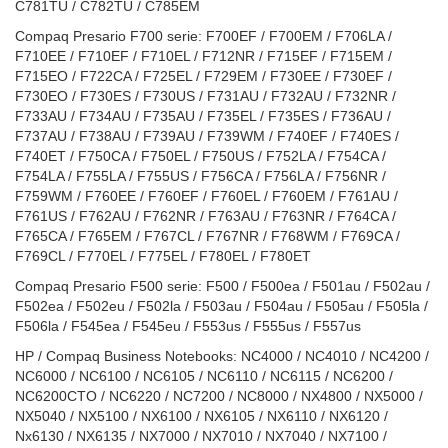
C781TU / C782TU / C785EM
Compaq Presario F700 serie: F700EF / F700EM / F706LA /
F710EE / F710EF / F710EL / F712NR / F715EF / F715EM /
F715EO / F722CA / F725EL / F729EM / F730EE / F730EF /
F730EO / F730ES / F730US / F731AU / F732AU / F732NR /
F733AU / F734AU / F735AU / F735EL / F735ES / F736AU /
F737AU / F738AU / F739AU / F739WM / F740EF / F740ES /
F740ET / F750CA / F750EL / F750US / F752LA / F754CA /
F754LA / F755LA / F755US / F756CA / F756LA / F756NR /
F759WM / F760EE / F760EF / F760EL / F760EM / F761AU /
F761US / F762AU / F762NR / F763AU / F763NR / F764CA /
F765CA / F765EM / F767CL / F767NR / F768WM / F769CA /
F769CL / F770EL / F775EL / F780EL / F780ET
Compaq Presario F500 serie: F500 / F500ea / F501au / F502au /
F502ea / F502eu / F502la / F503au / F504au / F505au / F505la /
F506la / F545ea / F545eu / F553us / F555us / F557us
HP / Compaq Business Notebooks: NC4000 / NC4010 / NC4200 /
NC6000 / NC6100 / NC6105 / NC6110 / NC6115 / NC6200 /
NC6200CTO / NC6220 / NC7200 / NC8000 / NX4800 / NX5000 /
NX5040 / NX5100 / NX6100 / NX6105 / NX6110 / NX6120 /
Nx6130 / NX6135 / NX7000 / NX7010 / NX7040 / NX7100 /