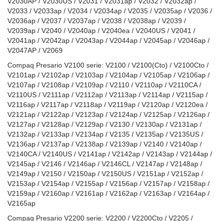
V2030AP / V2030US / V2031 / V2031ap / V2032 / V2032ap /
V2033 / V2033ap / V2034 / V2034ap / V2035 / V2035ap / V2036 /
V2036ap / V2037 / V2037ap / V2038 / V2038ap / V2039 /
V2039ap / V2040 / V2040ap / V2040ea / V2040US / V2041 /
V2041ap / V2042ap / V2043ap / V2044ap / V2045ap / V2046ap /
V2047AP / V2069
Compaq Presario V2100 serie: V2100 / V2100(Cto) / V2100Cto /
V2101ap / V2102ap / V2103ap / V2104ap / V2105ap / V2106ap /
V2107ap / V2108ap / V2109ap / V2110 / V2110ap / V2110CA /
V2110US / V2111ap / V2112ap / V2113ap / V2114ap / V2115ap /
V2116ap / V2117ap / V2118ap / V2119ap / V2120ap / V2120ea /
V2121ap / V2122ap / V2123ap / V2124ap / V2125ap / V2126ap /
V2127ap / V2128ap / V2129ap / V2130 / V2130ap / V2131ap /
V2132ap / V2133ap / V2134ap / V2135 / V2135ap / V2135US /
V2136ap / V2137ap / V2138ap / V2139ap / V2140 / V2140ap /
V2140CA / V2140US / V2141ap / V2142ap / V2143ap / V2144ap /
V2145ap / V2146 / V2146ap / V2146CL / V2147ap / V2148ap /
V2149ap / V2150 / V2150ap / V2150US / V2151ap / V2152ap /
V2153ap / V2154ap / V2155ap / V2156ap / V2157ap / V2158ap /
V2159ap / V2160ap / V2161ap / V2162ap / V2163ap / V2164ap /
V2165ap
Compaq Presario V2200 serie: V2200 / V2200Cto / V2205 /