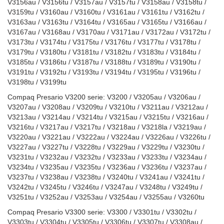
V3156au / V3156tu / V3157au / V3157tu / V3158au / V3158tu /
V3159tu / V3160au / V3160tu / V3161au / V3161tu / V3162tu /
V3163au / V3163tu / V3164tu / V3165au / V3165tu / V3166au /
V3167au / V3168au / V3170au / V3171au / V3172au / V3172tu /
V3173tu / V3174tu / V3175tu / V3176tu / V3177tu / V3178tu /
V3179tu / V3180tu / V3181tu / V3182tu / V3183tu / V3184tu /
V3185tu / V3186tu / V3187tu / V3188tu / V3189tu / V3190tu /
V3191tu / V3192tu / V3193tu / V3194tu / V3195tu / V3196tu /
V3198tu / V3199tu
Compaq Presario V3200 serie: V3200 / V3205au / V3206au /
V3207au / V3208au / V3209tu / V3210tu / V3211au / V3212au /
V3213au / V3214au / V3214tu / V3215au / V3215tu / V3216au /
V3216tu / V3217au / V3217tu / V3218au / V3218la / V3219au /
V3220au / V3221au / V3222au / V3224au / V3226au / V3226tu /
V3227au / V3227tu / V3228tu / V3229au / V3229tu / V3230tu /
V3231tu / V3232au / V3232tu / V3233au / V3233tu / V3234au /
V3234tu / V3235au / V3235tu / V3236au / V3236tu / V3237au /
V3237tu / V3238au / V3238tu / V3240tu / V3241au / V3241tu /
V3242tu / V3245tu / V3246tu / V3247au / V3248tu / V3249tu /
V3251tu / V3252au / V3253au / V3254au / V3255au / V3260tu
Compaq Presario V3300 serie: V3300 / V3301tu / V3302tu /
V3303tu / V3304tu / V3305tu / V3306tu / V3307tu / V3308au /