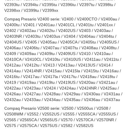
V2393tu / V2394tu / V2395tu / V2396tu / V2397tu / V2398tu /
V2398xx / V2399tu / V2399xx
Compaq Presario V2400 serie: V2400 / V2400CTO / V2400au /
V2400tu / V2401 / V2401au / V2401CL / V2401tu / V2401xx /
V2402 / V2402au / V2402tu / V2402US / V2403 / V2403au /
V2403NR / V2403tu / V2403us / V2404 / V2404au / V2404tu /
V2404US / V2405 / V2405au / V2405CA / V2405tu / V2405US /
V2406au / V2406tu / V2407au / V2407tu / V2408au / V2408tu /
V2409 / V2409au / V2409tu / V2409US / V2410 / V2410au /
V2410CA / V2410CL / V2410tu / V2410US / V2411au / V2411tu /
V2412au / V2412tu / V2413 / V2413au / V2413US / V2414 /
V2414au / V2414NR / V2415au / V2415la / V2415tu / V2416au /
V2416tu / V2417au / V2417la / V2417tu / V2418au / V2418tu /
V2419 / V2419au / V2419tu / V2419US / V2420au / V2421au /
V2422au / V2423au / V2424 / V2424au / V2424NR / V2425au /
V2426au / V2427au / V2428au / V2429au / V2430au / V2431au /
V2432au / V2433au / V2434au / V2435au / V2436au / V2437au
Compaq Presario V2500 serie: V2500 / V2500us / V2508 /
V2508WM / V2552 / V2552US / V2555 / V2555CA / V2555US /
V2565 / V2565CA / V2565US / V2570 / V2570CA / V2570NR /
V2575 / V2575CA / V2575US / V2582 / V2582US