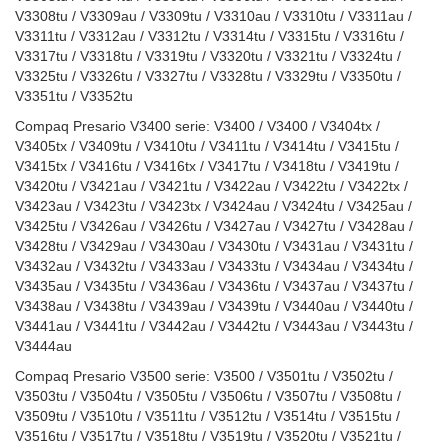
V3308tu / V3309au / V3309tu / V3310au / V3310tu / V3311au /
V3311tu / V3312au / V3312tu / V3314tu / V3315tu / V3316tu /
V3317tu / V3318tu / V3319tu / V3320tu / V3321tu / V3324tu /
V3325tu / V3326tu / V3327tu / V3328tu / V3329tu / V3350tu /
V3351tu / V3352tu
Compaq Presario V3400 serie: V3400 / V3400 / V3404tx /
V3405tx / V3409tu / V3410tu / V3411tu / V3414tu / V3415tu /
V3415tx / V3416tu / V3416tx / V3417tu / V3418tu / V3419tu /
V3420tu / V3421au / V3421tu / V3422au / V3422tu / V3422tx /
V3423au / V3423tu / V3423tx / V3424au / V3424tu / V3425au /
V3425tu / V3426au / V3426tu / V3427au / V3427tu / V3428au /
V3428tu / V3429au / V3430au / V3430tu / V3431au / V3431tu /
V3432au / V3432tu / V3433au / V3433tu / V3434au / V3434tu /
V3435au / V3435tu / V3436au / V3436tu / V3437au / V3437tu /
V3438au / V3438tu / V3439au / V3439tu / V3440au / V3440tu /
V3441au / V3441tu / V3442au / V3442tu / V3443au / V3443tu /
V3444au
Compaq Presario V3500 serie: V3500 / V3501tu / V3502tu /
V3503tu / V3504tu / V3505tu / V3506tu / V3507tu / V3508tu /
V3509tu / V3510tu / V3511tu / V3512tu / V3514tu / V3515tu /
V3516tu / V3517tu / V3518tu / V3519tu / V3520tu / V3521tu /