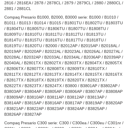
2816 / 2816EA / 2878 / 2878CL / 2879 / 2879CL / 2880 / 2880CL /
2881 / 2881CL
Compaq Presario B1000, B2000, B3000 serie: B1000 / B1010 /
B1011 / B1013 / B1014 / B1015 / B1801TU / B1802TU / B1803TU
/ B1804TU / B1805TU / B1806TU / B1807TU / B1808TU /
B1809TU / B1810TU / B1811TU / B1812TU / B1813TU /
B1814TU / B1815TU / B1816TU / B1817TU / B1818TU /
B1819TU / B1820TU / B2000 / B2012AP / B2015AP / B2018AL /
B2019AP / B2020AP / B2022AL / B2023AL / B2026AL / B2027AL /
B2028AL / B2032AP / B2033AL / B2034AL / B2036AP / B2039AP /
B2040AL / B2801TX / B2802TX / B2803TX / B2804TX / B2805TX
/ B2806TX / B2807TX / B2808TX / B2809TX / B2810TX /
B2811TX / B2812TX / B2813TX / B2814TX / B2815TX / B2816TX
/ B2817TX / B2818TX / B2819TX / B2820TX / B2821TX /
B2822TX / B2823TX / B2824TX / B3800 / B3801AP / B3802AP /
B3803AP / B3804AP / B3805AP / B3806AP / B3807AP / B3808AP
/ B3809AP / B3810AP / B3811AP / B3812AP / B3813AP /
B3814AP / B3815AP / B3816AP / B3817AP / B3819AP / B3820AP
/ B3821AP / B3822AP / B3823AP / B3824AP / B3825AP /
B3826AP / B3827AP
Compaq Presario C300 serie: C300 / C300ea / C300eu / C301nr /