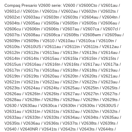
Compaq Presario V2600 serie: V2600 / V2600Cto / V2601au /
V2601cl / V2601tn / V2601ts / V2602au / V2602tn / V2602ts /
V2602xt / V2603au / V2603tn / V2603ts / V2604au / V2604tn /
V2604ts / V2605au / V2605la / V2605tn / V2605ts / V2606au /
V2606cu / V2606tn / V2606ts / V2607au / V2607ca / V2607cl /
V2607ts / V2608au / V2608ca / V2608ts / V2608wm / V2609au /
V2609tn / V2609ts / V2610 / V2610au / V2610ca / V2610tn /
V2610ts / V2610US / V2611au / V2611tn / V2611ts / V2612au /
V2612tn / V2612ts / V2613au / V2613tn / V2613ts / V2614au /
V2614tn / V2614ts / V2615au / V2615la / V2615tn / V2615ts /
V2615us / V2616au / V2616tn / V2616ts / V2617au / V2617la /
V2617tn / V2617ts / V2618au / V2618tn / V2618ts / V2619au /
V2619tn / V2619ts / V2620au / V2620tn / V2620ts / V2621au /
V2621tn / V2621ts / V2622au / V2622tn / V2622ts / V2623au /
V2623ts / V2624au / V2624tu / V2625au / V2625tn / V2625ts /
V2626au / V2626tn / V2626ts / V2627au / V2627tn / V2627ts /
V2628au / V2628tn / V2628ts / V2629au / V2629tn / V2629ts /
V2630 / V2630au / V2630ca / V2630tn / V2630ts / V2630US /
V2631au / V2631tn / V2631ts / V2632au / V2632tn / V2632ts /
V2633au / V2633tn / V2633ts / V2634au / V2634ts / V2635au /
V2635ts / V2636au / V2636ts / V2637ts / V2638ts / V2639ts /
V2640 / V2640NR / V2641ts / V2642ts / V2643ts / V2644ts /