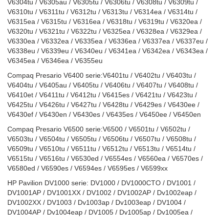
V6304tu / V6305au / V6305tu / V6306tu / V6308tu / V6309tu /
V6310tu / V6311tu / V6312tu / V6313tu / V6314ea / V6314tu /
V6315ea / V6315tu / V6316ea / V6318tu / V6319tu / V6320ea /
V6320tu / V6321tu / V6322tu / V6325ea / V6328ea / V6329ea /
V6330ea / V6332ea / V6335ea / V6336ea / V6337ea / V6337eu /
V6338eu / V6339eu / V6340eu / V6341ea / V6342ea / V6343ea /
V6345ea / V6346ea / V6355eu
Compaq Presario V6400 serie:V6401tu / V6402tu / V6403tu /
V6404tu / V6405au / V6405tu / V6406tu / V6407tu / V6408tu /
V6410et / V6411tu / V6412tu / V6415es / V6421tu / V6423tu /
V6425tu / V6426tu / V6427tu / V6428tu / V6429es / V6430ee /
V6430ef / V6430en / V6430es / V6435es / V6450ee / V6450en
Compaq Presario V6500 serie:V6500 / V6501tu / V6502tu /
V6503tu / V6504tu / V6505tu / V6506tu / V6507tu / V6508tu /
V6509tu / V6510tu / V6511tu / V6512tu / V6513tu / V6514tu /
V6515tu / V6516tu / V6530ed / V6554es / V6560ea / V6570es /
V6580ed / V6590es / V6594es / V6595es / V6599xx
HP Pavilion DV1000 serie: DV1000 / DV1000CTO / DV1001 /
DV1001AP / DV1001XX / DV1002 / DV1002AP / Dv1002eap /
DV1002XX / DV1003 / Dv1003ap / Dv1003eap / DV1004 /
DV1004AP / Dv1004eap / DV1005 / Dv1005ap / Dv1005ea /