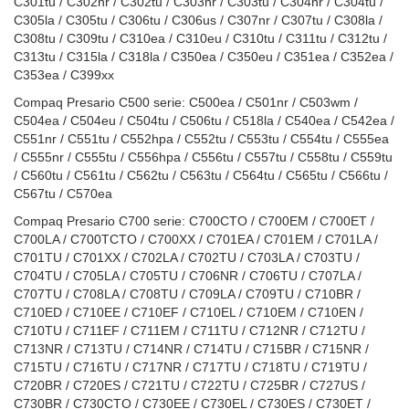
C301tu / C302nr / C302tu / C303nr / C303tu / C304nr / C304tu /
C305la / C305tu / C306tu / C306us / C307nr / C307tu / C308la /
C308tu / C309tu / C310ea / C310eu / C310tu / C311tu / C312tu /
C313tu / C315la / C318la / C350ea / C350eu / C351ea / C352ea /
C353ea / C399xx
Compaq Presario C500 serie: C500ea / C501nr / C503wm /
C504ea / C504eu / C504tu / C506tu / C518la / C540ea / C542ea /
C551nr / C551tu / C552hpa / C552tu / C553tu / C554tu / C555ea
/ C555nr / C555tu / C556hpa / C556tu / C557tu / C558tu / C559tu
/ C560tu / C561tu / C562tu / C563tu / C564tu / C565tu / C566tu /
C567tu / C570ea
Compaq Presario C700 serie: C700CTO / C700EM / C700ET /
C700LA / C700TCTO / C700XX / C701EA / C701EM / C701LA /
C701TU / C701XX / C702LA / C702TU / C703LA / C703TU /
C704TU / C705LA / C705TU / C706NR / C706TU / C707LA /
C707TU / C708LA / C708TU / C709LA / C709TU / C710BR /
C710ED / C710EE / C710EF / C710EL / C710EM / C710EN /
C710TU / C711EF / C711EM / C711TU / C712NR / C712TU /
C713NR / C713TU / C714NR / C714TU / C715BR / C715NR /
C715TU / C716TU / C717NR / C717TU / C718TU / C719TU /
C720BR / C720ES / C721TU / C722TU / C725BR / C727US /
C730BR / C730CTO / C730EE / C730EL / C730ES / C730ET /