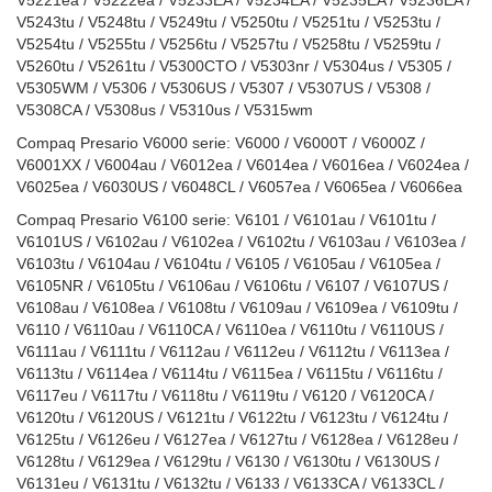
V5221ea / V5222ea / V5233EA / V5234EA / V5235EA / V5236EA /
V5243tu / V5248tu / V5249tu / V5250tu / V5251tu / V5253tu /
V5254tu / V5255tu / V5256tu / V5257tu / V5258tu / V5259tu /
V5260tu / V5261tu / V5300CTO / V5303nr / V5304us / V5305 /
V5305WM / V5306 / V5306US / V5307 / V5307US / V5308 /
V5308CA / V5308us / V5310us / V5315wm
Compaq Presario V6000 serie: V6000 / V6000T / V6000Z /
V6001XX / V6004au / V6012ea / V6014ea / V6016ea / V6024ea /
V6025ea / V6030US / V6048CL / V6057ea / V6065ea / V6066ea
Compaq Presario V6100 serie: V6101 / V6101au / V6101tu /
V6101US / V6102au / V6102ea / V6102tu / V6103au / V6103ea /
V6103tu / V6104au / V6104tu / V6105 / V6105au / V6105ea /
V6105NR / V6105tu / V6106au / V6106tu / V6107 / V6107US /
V6108au / V6108ea / V6108tu / V6109au / V6109ea / V6109tu /
V6110 / V6110au / V6110CA / V6110ea / V6110tu / V6110US /
V6111au / V6111tu / V6112au / V6112eu / V6112tu / V6113ea /
V6113tu / V6114ea / V6114tu / V6115ea / V6115tu / V6116tu /
V6117eu / V6117tu / V6118tu / V6119tu / V6120 / V6120CA /
V6120tu / V6120US / V6121tu / V6122tu / V6123tu / V6124tu /
V6125tu / V6126eu / V6127ea / V6127tu / V6128ea / V6128eu /
V6128tu / V6129ea / V6129tu / V6130 / V6130tu / V6130US /
V6131eu / V6131tu / V6132tu / V6133 / V6133CA / V6133CL /