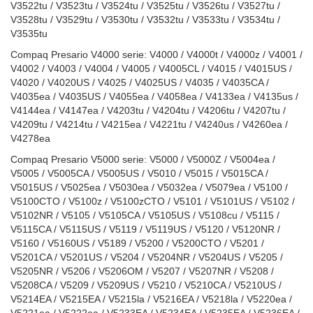
V3522tu / V3523tu / V3524tu / V3525tu / V3526tu / V3527tu /
V3528tu / V3529tu / V3530tu / V3532tu / V3533tu / V3534tu /
V3535tu
Compaq Presario V4000 serie: V4000 / V4000t / V4000z / V4001 /
V4002 / V4003 / V4004 / V4005 / V4005CL / V4015 / V4015US /
V4020 / V4020US / V4025 / V4025US / V4035 / V4035CA /
V4035ea / V4035US / V4055ea / V4058ea / V4133ea / V4135us /
V4144ea / V4147ea / V4203tu / V4204tu / V4206tu / V4207tu /
V4209tu / V4214tu / V4215ea / V4221tu / V4240us / V4260ea /
V4278ea
Compaq Presario V5000 serie: V5000 / V5000Z / V5004ea /
V5005 / V5005CA / V5005US / V5010 / V5015 / V5015CA /
V5015US / V5025ea / V5030ea / V5032ea / V5079ea / V5100 /
V5100CTO / V5100z / V5100zCTO / V5101 / V5101US / V5102 /
V5102NR / V5105 / V5105CA / V5105US / V5108cu / V5115 /
V5115CA / V5115US / V5119 / V5119US / V5120 / V5120NR /
V5160 / V5160US / V5189 / V5200 / V5200CTO / V5201 /
V5201CA / V5201US / V5204 / V5204NR / V5204US / V5205 /
V5205NR / V5206 / V5206OM / V5207 / V5207NR / V5208 /
V5208CA / V5209 / V5209US / V5210 / V5210CA / V5210US /
V5214EA / V5215EA / V5215la / V5216EA / V5218la / V5220ea /