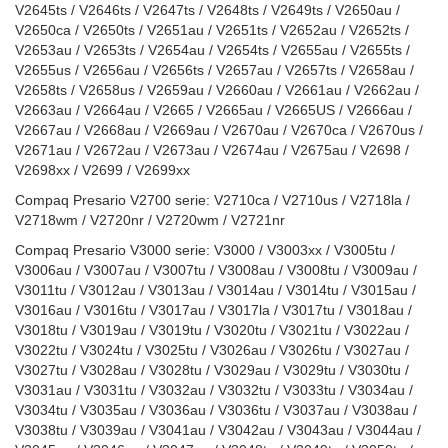
V2645ts / V2646ts / V2647ts / V2648ts / V2649ts / V2650au /
V2650ca / V2650ts / V2651au / V2651ts / V2652au / V2652ts /
V2653au / V2653ts / V2654au / V2654ts / V2655au / V2655ts /
V2655us / V2656au / V2656ts / V2657au / V2657ts / V2658au /
V2658ts / V2658us / V2659au / V2660au / V2661au / V2662au /
V2663au / V2664au / V2665 / V2665au / V2665US / V2666au /
V2667au / V2668au / V2669au / V2670au / V2670ca / V2670us /
V2671au / V2672au / V2673au / V2674au / V2675au / V2698 /
V2698xx / V2699 / V2699xx
Compaq Presario V2700 serie: V2710ca / V2710us / V2718la /
V2718wm / V2720nr / V2720wm / V2721nr
Compaq Presario V3000 serie: V3000 / V3003xx / V3005tu /
V3006au / V3007au / V3007tu / V3008au / V3008tu / V3009au /
V3011tu / V3012au / V3013au / V3014au / V3014tu / V3015au /
V3016au / V3016tu / V3017au / V3017la / V3017tu / V3018au /
V3018tu / V3019au / V3019tu / V3020tu / V3021tu / V3022au /
V3022tu / V3024tu / V3025tu / V3026au / V3026tu / V3027au /
V3027tu / V3028au / V3028tu / V3029au / V3029tu / V3030tu /
V3031au / V3031tu / V3032au / V3032tu / V3033tu / V3034au /
V3034tu / V3035au / V3036au / V3036tu / V3037au / V3038au /
V3038tu / V3039au / V3041au / V3042au / V3043au / V3044au /