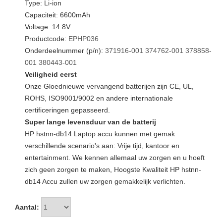
Type: Li-ion
Capaciteit: 6600mAh
Voltage: 14.8V
Productcode:
EPHP036
Onderdeelnummer (p/n):
371916-001
374762-001
378858-
001
380443-001
Veiligheid eerst
Onze Gloednieuwe vervangend batterijen zijn CE, UL,
ROHS, ISO9001/9002 en andere internationale
certificeringen gepasseerd.
Super lange levensduur van de batterij
HP hstnn-db14 Laptop accu kunnen met gemak
verschillende scenario's aan: Vrije tijd, kantoor en
entertainment. We kennen allemaal uw zorgen en u hoeft
zich geen zorgen te maken, Hoogste Kwaliteit HP hstnn-
db14 Accu zullen uw zorgen gemakkelijk verlichten.
Aantal: