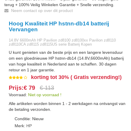
terug + 100% Veilig Winkelen Garantie + Snelle verzending.
Neem contact op over dit product
Hoog Kwaliteit HP hstnn-db14 batterij
Vervangen
14.8V 6600mAh HP Pavilion zd8100 zd8100xx Pavilion zd8110
zd8110CA zd8115 zd8115US serie Batterij Kopen
U kunt genieten van de beste prijs en een langere levensduur
om een gloednieuwe HP hstnn-db14 (14.8V,6600mAh) batterij
van hoge kwaliteit in Nederland aan te schaffen. 30 dagen
retour en 1 jaar garantie.
korting tot 30% ( Gratis verzending!)
Prijs:€ 79
€ 113
Voorraad:
Niet op voorraad !
Alle artikelen worden binnen 1 - 2 werkdagen na ontvangst van
de betaling verzonden.
Conditie: Nieuw
Merk:
HP