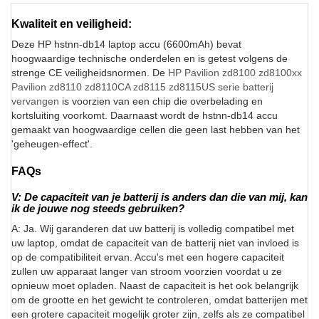
Kwaliteit en veiligheid:
Deze HP hstnn-db14 laptop accu (6600mAh) bevat
hoogwaardige technische onderdelen en is getest volgens de
strenge CE veiligheidsnormen. De
HP Pavilion zd8100 zd8100xx
Pavilion zd8110 zd8110CA zd8115 zd8115US serie batterij
vervangen
is voorzien van een chip die overbelading en
kortsluiting voorkomt. Daarnaast wordt de hstnn-db14 accu
gemaakt van hoogwaardige cellen die geen last hebben van het
'geheugen-effect'.
FAQs
V: De capaciteit van je batterij is anders dan die van mij, kan
ik de jouwe nog steeds gebruiken?
A: Ja. Wij garanderen dat uw batterij is volledig compatibel met
uw laptop, omdat de capaciteit van de batterij niet van invloed is
op de compatibiliteit ervan. Accu's met een hogere capaciteit
zullen uw apparaat langer van stroom voorzien voordat u ze
opnieuw moet opladen. Naast de capaciteit is het ook belangrijk
om de grootte en het gewicht te controleren, omdat batterijen met
een grotere capaciteit mogelijk groter zijn, zelfs als ze compatibel