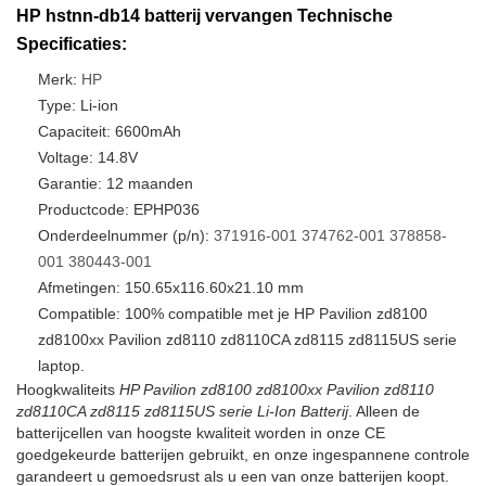
HP hstnn-db14 batterij vervangen Technische
Specificaties:
Merk:
HP
Type: Li-ion
Capaciteit: 6600mAh
Voltage: 14.8V
Garantie: 12 maanden
Productcode: EPHP036
Onderdeelnummer (p/n):
371916-001
374762-001
378858-
001
380443-001
Afmetingen: 150.65x116.60x21.10 mm
Compatible: 100% compatible met je HP Pavilion zd8100
zd8100xx Pavilion zd8110 zd8110CA zd8115 zd8115US serie
laptop.
Hoogkwaliteits
HP Pavilion zd8100 zd8100xx Pavilion zd8110
zd8110CA zd8115 zd8115US serie Li-Ion Batterij
. Alleen de
batterijcellen van hoogste kwaliteit worden in onze CE
goedgekeurde batterijen gebruikt, en onze ingespannene controle
garandeert u gemoedsrust als u een van onze batterijen koopt.