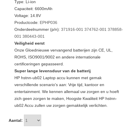
Type: Li-ion
Capaciteit: 6600mAh
Voltage: 14.8V
Productcode:
EPHP036
Onderdeelnummer (p/n):
371916-001
374762-001
378858-
001
380443-001
Veiligheid eerst
Onze Gloednieuwe vervangend batterijen zijn CE, UL,
ROHS, ISO9001/9002 en andere internationale
certificeringen gepasseerd.
Super lange levensduur van de batterij
HP hstnn-ub02 Laptop accu kunnen met gemak
verschillende scenario's aan: Vrije tijd, kantoor en
entertainment. We kennen allemaal uw zorgen en u hoeft
zich geen zorgen te maken, Hoogste Kwaliteit HP hstnn-
ub02 Accu zullen uw zorgen gemakkelijk verlichten.
Aantal: