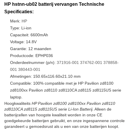
HP hstnn-ub02 batterij vervangen Technische
Specificaties:
Merk:
HP
Type: Li-ion
Capaciteit: 6600mAh
Voltage: 14.8V
Garantie: 12 maanden
Productcode: EPHP036
Onderdeelnummer (p/n):
371916-001
374762-001
378858-
001
380443-001
Afmetingen: 150.65x116.60x21.10 mm
Compatible: 100% compatible met je HP Pavilion zd8100
zd8100xx Pavilion zd8110 zd8110CA zd8115 zd8115US serie
laptop.
Hoogkwaliteits
HP Pavilion zd8100 zd8100xx Pavilion zd8110
zd8110CA zd8115 zd8115US serie Li-Ion Batterij
. Alleen de
batterijcellen van hoogste kwaliteit worden in onze CE
goedgekeurde batterijen gebruikt, en onze ingespannene controle
garandeert u gemoedsrust als u een van onze batterijen koopt.