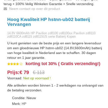
terug + 100% Veilig Winkelen Garantie + Snelle verzending.
Neem contact op over dit product
Hoog Kwaliteit HP hstnn-ub02 batterij
Vervangen
14.8V 6600mAh HP Pavilion zd8100 zd8100xx Pavilion zd8110
zd8110CA zd8115 zd8115US serie Batterij Kopen
U kunt genieten van de beste prijs en een langere levensduur
om een gloednieuwe HP hstnn-ub02 (14.8V,6600mAh) batterij
van hoge kwaliteit in Nederland aan te schaffen. 30 dagen
retour en 1 jaar garantie.
korting tot 30% ( Gratis verzending!)
Prijs:€ 79
€ 113
Voorraad:
Niet op voorraad !
Alle artikelen worden binnen 1 - 2 werkdagen na ontvangst van
de betaling verzonden.
Conditie: Nieuw
Merk:
HP