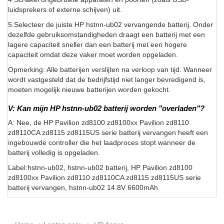
luidsprekers of externe schijven) uit.
5.Selecteer de juiste HP hstnn-ub02 vervangende batterij. Onder
dezelfde gebruiksomstandigheden draagt een batterij met een
lagere capaciteit sneller dan een batterij met een hogere
capaciteit omdat deze vaker moet worden opgeladen.
Opmerking: Alle batterijen verslijten na verloop van tijd. Wanneer
wordt vastgesteld dat de bedrijfstijd niet langer bevredigend is,
moeten mogelijk nieuwe batterijen worden gekocht.
V: Kan mijn HP hstnn-ub02 batterij worden "overladen"?
A: Nee, de HP Pavilion zd8100 zd8100xx Pavilion zd8110
zd8110CA zd8115 zd8115US serie batterij vervangen heeft een
ingebouwde controller die het laadproces stopt wanneer de
batterij volledig is opgeladen.
Label:hstnn-ub02, hstnn-ub02 batterij, HP Pavilion zd8100
zd8100xx Pavilion zd8110 zd8110CA zd8115 zd8115US serie
batterij vervangen, hstnn-ub02 14.8V 6600mAh