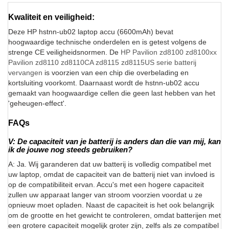
Kwaliteit en veiligheid:
Deze HP hstnn-ub02 laptop accu (6600mAh) bevat
hoogwaardige technische onderdelen en is getest volgens de
strenge CE veiligheidsnormen. De
HP Pavilion zd8100 zd8100xx
Pavilion zd8110 zd8110CA zd8115 zd8115US serie batterij
vervangen
is voorzien van een chip die overbelading en
kortsluiting voorkomt. Daarnaast wordt de hstnn-ub02 accu
gemaakt van hoogwaardige cellen die geen last hebben van het
'geheugen-effect'.
FAQs
V: De capaciteit van je batterij is anders dan die van mij, kan
ik de jouwe nog steeds gebruiken?
A: Ja. Wij garanderen dat uw batterij is volledig compatibel met
uw laptop, omdat de capaciteit van de batterij niet van invloed is
op de compatibiliteit ervan. Accu's met een hogere capaciteit
zullen uw apparaat langer van stroom voorzien voordat u ze
opnieuw moet opladen. Naast de capaciteit is het ook belangrijk
om de grootte en het gewicht te controleren, omdat batterijen met
een grotere capaciteit mogelijk groter zijn, zelfs als ze compatibel