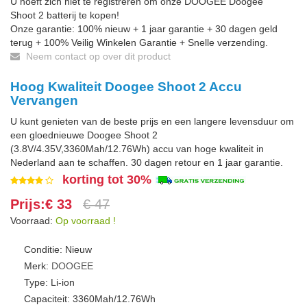
U hoeft zich niet te registreren om onze DOOGEE Doogee
Shoot 2 batterij te kopen!
Onze garantie: 100% nieuw + 1 jaar garantie + 30 dagen geld
terug + 100% Veilig Winkelen Garantie + Snelle verzending.
Neem contact op over dit product
Hoog Kwaliteit Doogee Shoot 2 Accu
Vervangen
U kunt genieten van de beste prijs en een langere levensduur om
een gloednieuwe Doogee Shoot 2
(3.8V/4.35V,3360Mah/12.76Wh) accu van hoge kwaliteit in
Nederland aan te schaffen. 30 dagen retour en 1 jaar garantie.
korting tot 30%
Prijs:€ 33
€ 47
Voorraad:
Op voorraad !
Conditie: Nieuw
Merk:
DOOGEE
Type: Li-ion
Capaciteit: 3360Mah/12.76Wh