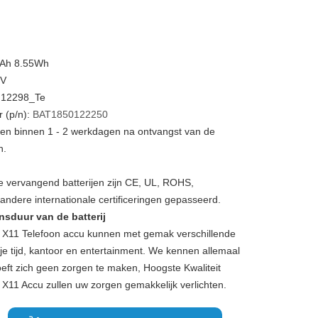
mAh 8.55Wh
5V
N12298_Te
 (p/n):
BAT1850122250
rden binnen 1 - 2 werkdagen na ontvangst van de
n.
 vervangend batterijen zijn CE, UL, ROHS,
ndere internationale certificeringen gepasseerd.
nsduur van de batterij
1 Telefoon accu kunnen met gemak verschillende
ije tijd, kantoor en entertainment. We kennen allemaal
eft zich geen zorgen te maken, Hoogste Kwaliteit
1 Accu zullen uw zorgen gemakkelijk verlichten.