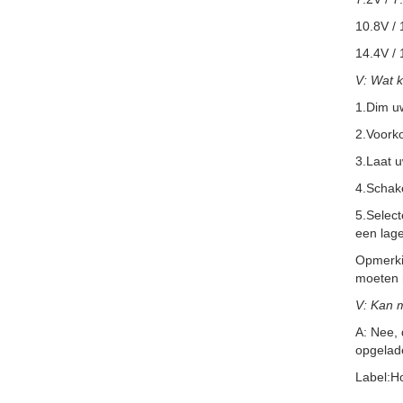
10.8V / 
14.4V / 
V: Wat 
1.Dim u
2.Voorko
3.Laat 
4.Schake
5.Selec
een lage
Opmerkin
moeten m
V: Kan 
A: Nee, 
opgelad
Label:H