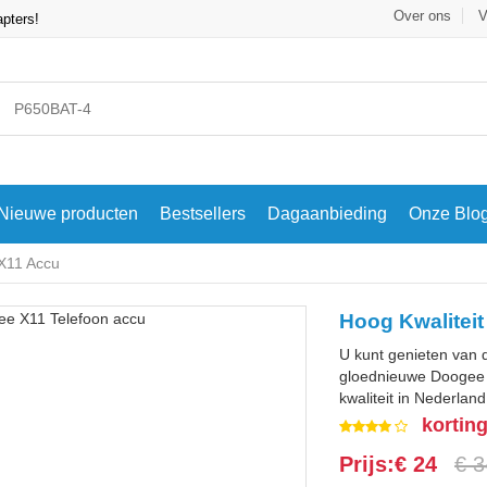
Over ons
V
apters!
Nieuwe producten
Bestsellers
Dagaanbieding
Onze Blo
X11 Accu
Hoog Kwalitei
U kunt genieten van 
gloednieuwe Doogee
kwaliteit in Nederlan
kortin
Prijs:€ 24
€ 3