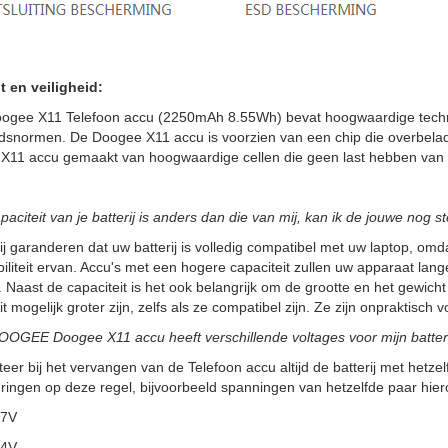
t en veiligheid:
ogee X11 Telefoon accu (2250mAh 8.55Wh) bevat hoogwaardige techni
idsnormen. De Doogee X11 accu is voorzien van een chip die overbelad
X11 accu gemaakt van hoogwaardige cellen die geen last hebben van h
paciteit van je batterij is anders dan die van mij, kan ik de jouwe nog 
ij garanderen dat uw batterij is volledig compatibel met uw laptop, omdat
iliteit ervan. Accu's met een hogere capaciteit zullen uw apparaat la
 Naast de capaciteit is het ook belangrijk om de grootte en het gewicht
it mogelijk groter zijn, zelfs als ze compatibel zijn. Ze zijn onpraktisc
OGEE Doogee X11 accu heeft verschillende voltages voor mijn batteri
teer bij het vervangen van de Telefoon accu altijd de batterij met hetzelf
ringen op deze regel, bijvoorbeeld spanningen van hetzelfde paar hier
.7V
.4V