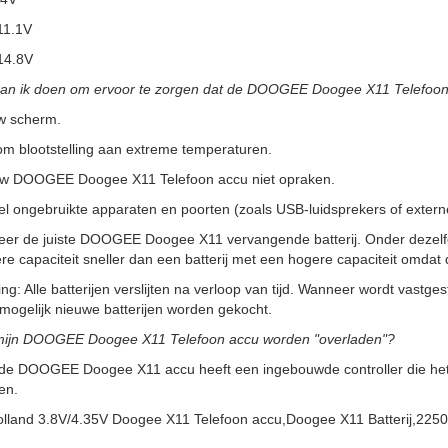
11.1V
14.8V
kan ik doen om ervoor te zorgen dat de DOOGEE Doogee X11 Telefoo
w scherm.
m blootstelling aan extreme temperaturen.
uw DOOGEE Doogee X11 Telefoon accu niet opraken.
l ongebruikte apparaten en poorten (zoals USB-luidsprekers of externe 
teer de juiste DOOGEE Doogee X11 vervangende batterij. Onder dezelf
re capaciteit sneller dan een batterij met een hogere capaciteit omd
g: Alle batterijen verslijten na verloop van tijd. Wanneer wordt vastgeste
ogelijk nieuwe batterijen worden gekocht.
mijn DOOGEE Doogee X11 Telefoon accu worden "overladen"?
de DOOGEE Doogee X11 accu heeft een ingebouwde controller die het la
en.
olland 3.8V/4.35V Doogee X11 Telefoon accu,Doogee X11 Batterij,