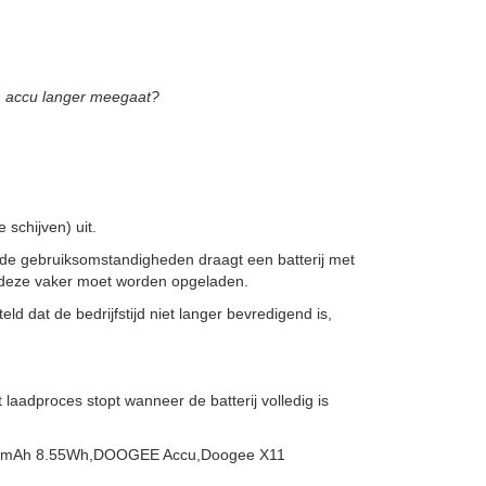
n accu langer meegaat?
schijven) uit.
de gebruiksomstandigheden draagt een batterij met
at deze vaker moet worden opgeladen.
ld dat de bedrijfstijd niet langer bevredigend is,
adproces stopt wanneer de batterij volledig is
2250mAh 8.55Wh,DOOGEE Accu,Doogee X11