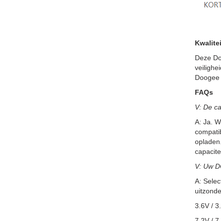
Kwalitei
Deze Do
veilighe
Doogee 
FAQs
V: De ca
A: Ja. W
compatib
opladen.
capacite
V: Uw DO
A: Selec
uitzonde
3.6V / 3
7.2V / 7