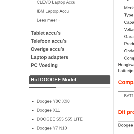
CLEVO Laptop Accu
Merk
IBM Laptop Accu
Type:
Lees meer»
Capa
Volta
Tablet accu's
Gara
Telefoon accu's
Prod
Overige accu's
Onde
Laptop adapters
Comp
Hoogkwal
PC Voeding
batterij
Hot DOOGEE Model
Compa
BAT1
Doogee Y8C X90
Doogee X11
Dit pr
DOOGEE S55 S55 LITE
Doogee
Doogee Y7 N10