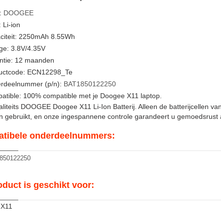
:
DOOGEE
 Li-ion
citeit: 2250mAh 8.55Wh
ge: 3.8V/4.35V
ntie: 12 maanden
uctcode: ECN12298_Te
rdeelnummer (p/n):
BAT1850122250
atible: 100% compatible met je Doogee X11 laptop.
iteits DOOGEE Doogee X11 Li-Ion Batterij. Alleen de batterijcellen v
en gebruikt, en onze ingespannene controle garandeert u gemoedsrust a
tibele onderdeelnummers:
850122250
oduct is geschikt voor:
 X11