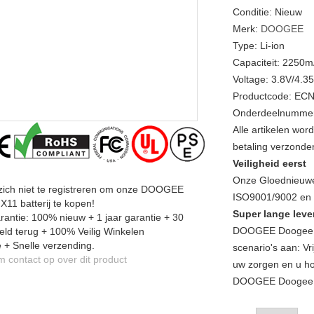
Conditie: Nieuw
Merk:
DOOGEE
Type: Li-ion
Capaciteit: 2250
Voltage: 3.8V/4.3
Productcode: EC
Onderdeelnummer
Alle artikelen wo
betaling verzonde
Veiligheid eerst
Onze Gloednieuwe
 zich niet te registreren om onze DOOGEE
ISO9001/9002 en a
11 batterij te kopen!
Super lange leve
antie: 100% nieuw + 1 jaar garantie + 30
DOOGEE Doogee X1
ld terug + 100% Veilig Winkelen
 + Snelle verzending.
scenario's aan: Vr
contact op over dit product
uw zorgen en u ho
DOOGEE Doogee X1