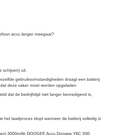
efoon accu langer meegaat?
schijven) uit.
zelfde gebruiksomstandigheden draagt een batterij
 omdat deze vaker moet worden opgeladen.
ld dat de bedrijfstijd niet langer bevredigend is,
et laadproces stopt wanneer de batterij volledig is
atterij,3000mAh,DOOGEE Accu,Doogee Y8C X90