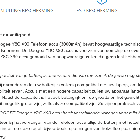
t en veiligheid:
ogee Y8C X90 Telefoon accu (3000mAh) bevat hoogwaardige technisch
idsnormen. De Doogee Y8C X90 accu is voorzien van een chip die overb
Y8C X90 accu gemaakt van hoogwaardige cellen die geen last hebben 
paciteit van je batterij is anders dan die van mij, kan ik de jouwe nog 
ij garanderen dat uw batterij is volledig compatibel met uw laptop, omdat
iliteit ervan. Accu's met een hogere capaciteit zullen uw apparaat la
 Naast de capaciteit is het ook belangrijk om de grootte en het gewicht
it mogelijk groter zijn, zelfs als ze compatibel zijn. Ze zijn onpraktisc
OOGEE Doogee Y8C X90 accu heeft verschillende voltages voor mijn ba
teer bij het vervangen van de Telefoon accu altijd de batterij met hetzelf
ringen op deze regel, bijvoorbeeld spanningen van hetzelfde paar hier
.7V