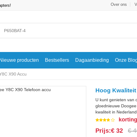
Over ons
V
apters!
Nieuwe producten
Bestsellers
Dagaanbieding
Onze Blo
Y8C X90 Accu
Hoog Kwalitei
U kunt genieten van 
gloednieuwe Doogee
kwaliteit in Nederlan
kortin
Prijs:€ 32
€ 4