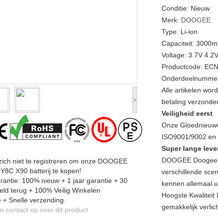
Conditie: Nieuw
Merk:
DOOGEE
Type: Li-ion
Capaciteit: 3000
Voltage: 3.7V 4.2
Productcode: EC
Onderdeelnummer
Alle artikelen wo
>
betaling verzonde
Veiligheid eerst
Onze Gloednieuwe
ISO9001/9002 en a
Super lange leve
DOOGEE Doogee Y
 zich niet te registreren om onze DOOGEE
8C X90 batterij te kopen!
verschillende scen
antie: 100% nieuw + 1 jaar garantie + 30
kennen allemaal u
ld terug + 100% Veilig Winkelen
Hoogste Kwalitei
 + Snelle verzending.
gemakkelijk verlic
contact op over dit product