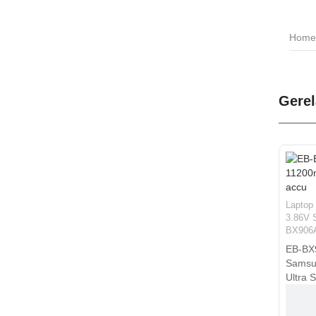
Home
Gerel
Laptop
3.86V
BX906
EB-BX
Samsu
Ultra 