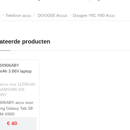
Telefoon accu
DOOGEE Accus
Doogee Y8C X90 Accu
ateerde producten
 accu voor 11200mAh
 SAMSUNG EB-
ABY
906ABY accu voor
ng Galaxy Tab S8
SM-X900
€ 40