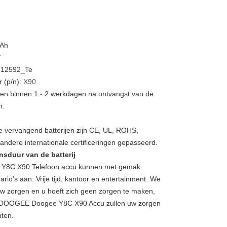
mAh
V
N12592_Te
 (p/n):
X90
rden binnen 1 - 2 werkdagen na ontvangst van de
n.
 vervangend batterijen zijn CE, UL, ROHS,
ndere internationale certificeringen gepasseerd.
nsduur van de batterij
8C X90 Telefoon accu kunnen met gemak
ario's aan: Vrije tijd, kantoor en entertainment. We
w zorgen en u hoeft zich geen zorgen te maken,
t DOOGEE Doogee Y8C X90 Accu zullen uw zorgen
hten.