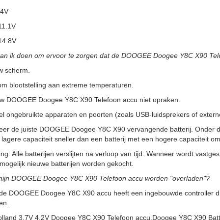
.4V
11.1V
14.8V
kan ik doen om ervoor te zorgen dat de DOOGEE Doogee Y8C X90 Tel
w scherm.
m blootstelling aan extreme temperaturen.
uw DOOGEE Doogee Y8C X90 Telefoon accu niet opraken.
l ongebruikte apparaten en poorten (zoals USB-luidsprekers of externe 
teer de juiste DOOGEE Doogee Y8C X90 vervangende batterij. Onder de
lagere capaciteit sneller dan een batterij met een hogere capaciteit
g: Alle batterijen verslijten na verloop van tijd. Wanneer wordt vastgeste
ogelijk nieuwe batterijen worden gekocht.
mijn DOOGEE Doogee Y8C X90 Telefoon accu worden "overladen"?
de DOOGEE Doogee Y8C X90 accu heeft een ingebouwde controller die h
en.
olland 3.7V 4.2V Doogee Y8C X90 Telefoon accu,Doogee Y8C X90 B