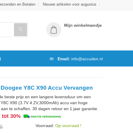
erzenden en Betalen
Nieuwe artikelen voor augustus
Mijn winkelmandje
g
Email:
info@accuden.nl
t Doogee Y8C X90 Accu Vervangen
de beste prijs en een langere levensduur om een
 Y8C X90 (3.7V 4.2V,3000mAh) accu van hoge
d aan te schaffen. 30 dagen retour en 1 jaar garantie.
g tot 30%
Voorraad:
Op voorraad !
6