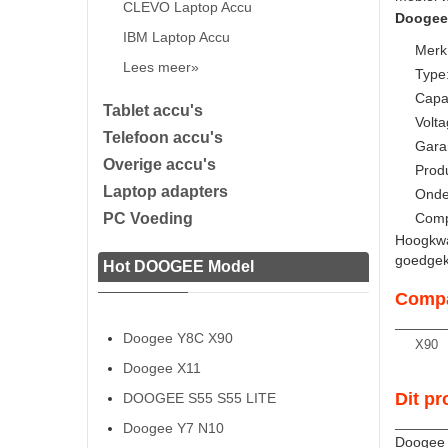
CLEVO Laptop Accu
Doogee 
IBM Laptop Accu
Merk
Lees meer»
Type:
Capa
Tablet accu's
Volta
Telefoon accu's
Gara
Overige accu's
Prod
Laptop adapters
Onde
PC Voeding
Comp
Hoogkwal
goedgeke
Hot DOOGEE Model
Compa
Doogee Y8C X90
X90
Doogee X11
Dit pr
DOOGEE S55 S55 LITE
Doogee Y7 N10
Doogee