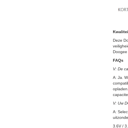
Kwalitei
Deze Do
veilighe
Doogee 
FAQs
V: De ca
A: Ja. W
compatib
opladen.
capacite
V: Uw D
A: Selec
uitzonde
3.6V / 3