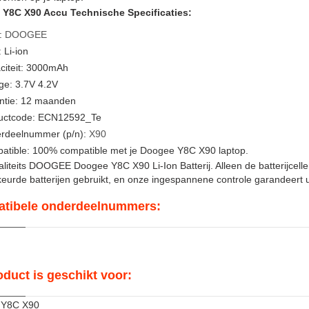
Y8C X90 Accu Technische Specificaties:
:
DOOGEE
 Li-ion
citeit: 3000mAh
ge: 3.7V 4.2V
ntie: 12 maanden
uctcode: ECN12592_Te
rdeelnummer (p/n):
X90
atible: 100% compatible met je Doogee Y8C X90 laptop.
iteits DOOGEE Doogee Y8C X90 Li-Ion Batterij. Alleen de batterijcelle
urde batterijen gebruikt, en onze ingespannene controle garandeert u
tibele onderdeelnummers:
oduct is geschikt voor:
 Y8C X90