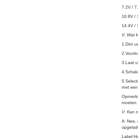
7.2V / 7
10.8V / 
14.4V / 
V: Wat 
1.Dim u
2.Voorko
3.Laat 
4.Schake
5.Selec
met een 
Opmerkin
moeten m
V: Kan 
A: Nee, 
opgelad
Label:H