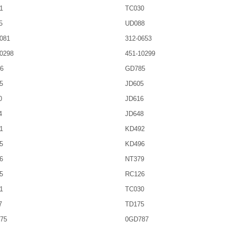
1
TC030
5
UD088
081
312-0653
0298
451-10299
6
GD785
5
JD605
0
JD616
4
JD648
1
KD492
5
KD496
6
NT379
5
RC126
1
TC030
7
TD175
75
0GD787