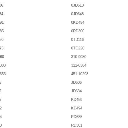
06
0JD610
34
0JD648
91
0KD494
85
0RD300
30
0TD116
75
0TG226
60
310-9080
383
312-0384
653
451-10298
5
JD606
6
JD634
5
KD489
2
KD494
4
PD685
0
RD301