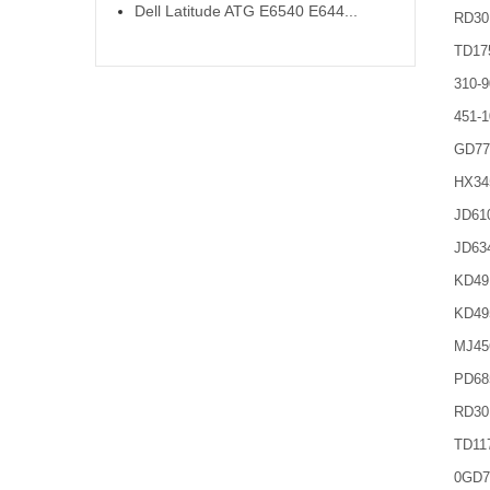
Dell Latitude ATG E6540 E644...
RD30
TD17
310-9
451-1
GD77
HX34
JD61
JD63
KD49
KD49
MJ45
PD68
RD30
TD11
0GD7