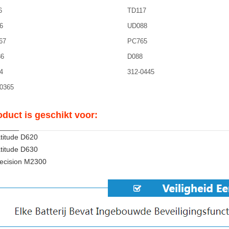
6
TD117
6
UD088
67
PC765
6
D088
4
312-0445
0365
oduct is geschikt voor:
titude D620
titude D630
ecision M2300