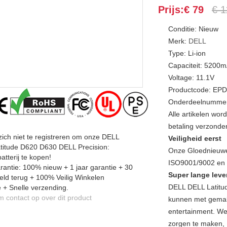
Prijs:€ 79
€ 1
Conditie: Nieuw
Merk:
DELL
Type: Li-ion
Capaciteit: 5200
Voltage: 11.1V
Productcode: EP
Onderdeelnummer
Alle artikelen wo
betaling verzonde
zich niet te registreren om onze DELL
Veiligheid eerst
titude D620 D630 DELL Precision:
Onze Gloednieuwe
tterij te kopen!
ISO9001/9002 en a
antie: 100% nieuw + 1 jaar garantie + 30
Super lange leve
ld terug + 100% Veilig Winkelen
DELL DELL Latitu
 + Snelle verzending.
contact op over dit product
kunnen met gemak v
entertainment. We
zorgen te maken,