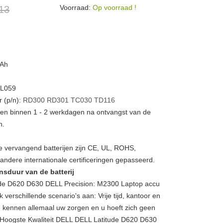
Voorraad:
Op voorraad !
13
mAh
DL059
 (p/n):
RD300
RD301
TC030
TD116
rden binnen 1 - 2 werkdagen na ontvangst van de
n.
 vervangend batterijen zijn CE, UL, ROHS,
ndere internationale certificeringen gepasseerd.
nsduur van de batterij
de D620 D630 DELL Precision: M2300 Laptop accu
erschillende scenario's aan: Vrije tijd, kantoor en
 kennen allemaal uw zorgen en u hoeft zich geen
 Hoogste Kwaliteit DELL DELL Latitude D620 D630