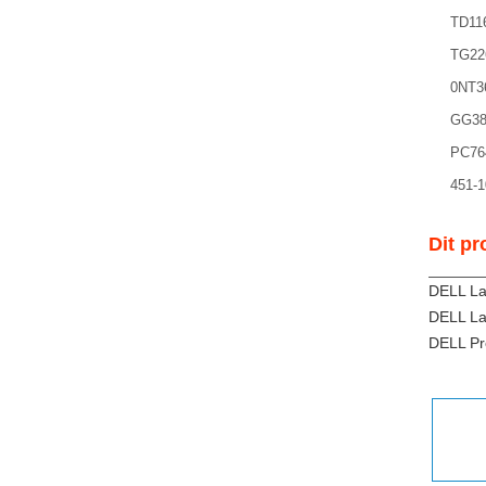
TD11
TG22
0NT3
GG38
PC76
451-1
Dit pr
DELL La
DELL La
DELL Pr