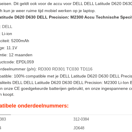
tseisen. Dit geldt ook voor de accu voor DELL DELL Latitude D620 D63
kun je weer ruime tijd mobiel werken op je laptop.
titude D620 D630 DELL Precision: M2300 Accu Technische Specif
:
DELL
 Li-ion
citeit: 5200mAh
ge: 11.1V
ntie: 12 maanden
uctcode: EPDL059
rdeelnummer (p/n):
RD300
RD301
TC030
TD116
atible: 100% compatible met je DELL Latitude D620 D630 DELL Precis
iteits DELL DELL Latitude D620 D630 DELL Precision: M2300 Li-Ion Batte
in onze CE goedgekeurde batterijen gebruikt, en onze ingespannene c
en koopt.
tibele onderdeelnummers:
383
312-0384
4
JD648