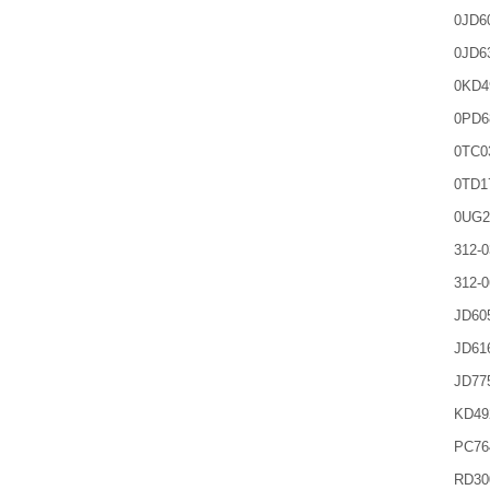
0JD6
0JD6
0KD4
0PD6
0TC0
0TD1
0UG2
312-0
312-0
JD60
JD61
JD77
KD49
PC76
RD30