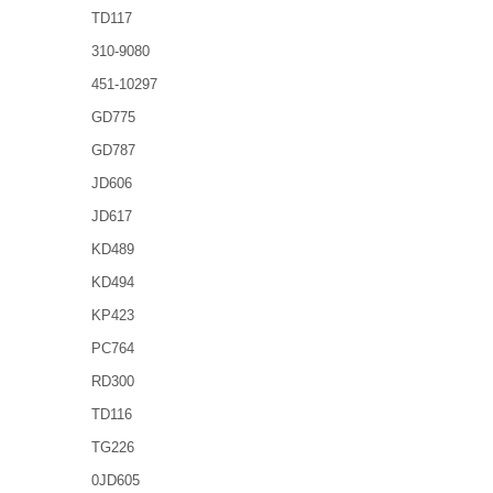
TD117
310-9080
451-10297
GD775
GD787
JD606
JD617
KD489
KD494
KP423
PC764
RD300
TD116
TG226
0JD605