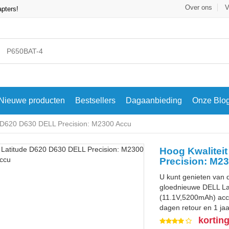
Over ons
V
apters!
Nieuwe producten
Bestsellers
Dagaanbieding
Onze Blo
 D620 D630 DELL Precision: M2300 Accu
Hoog Kwalitei
Precision: M2
U kunt genieten van 
gloednieuwe DELL La
(11.1V,5200mAh) accu
dagen retour en 1 jaa
kortin