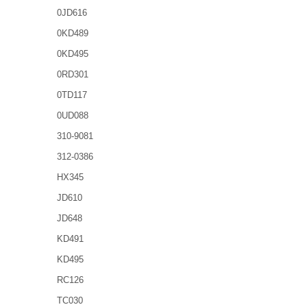
0JD616
0KD489
0KD495
0RD301
0TD117
0UD088
310-9081
312-0386
HX345
JD610
JD648
KD491
KD495
RC126
TC030