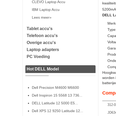
CLEVO Laptop Accu
kwalitei
5200mAh 
IBM Laptop Accu
DELL La
Lees meer»
Merk
Tablet accu's
Type:
Telefoon accu's
Capa
Volta
Overige accu's
Gara
Laptop adapters
Prod
PC Voeding
Onde
Comp
Hot DELL Model
Hoogkwal
worden 
batterij
Dell Precision M4600 M6600
Compa
Dell Inspiron 15 5568 13 736...
DELL Latitude 12 5000 E5...
312-0
Dell XPS 12 9250 Latitude 12...
JD63