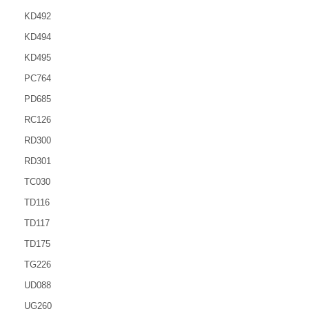
KD492
KD494
KD495
PC764
PD685
RC126
RD300
RD301
TC030
TD116
TD117
TD175
TG226
UD088
UG260