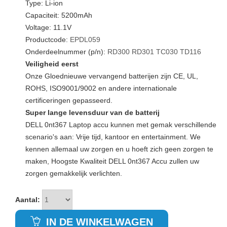
Type: Li-ion
Capaciteit: 5200mAh
Voltage: 11.1V
Productcode:
EPDL059
Onderdeelnummer (p/n):
RD300
RD301
TC030
TD116
Veiligheid eerst
Onze Gloednieuwe vervangend batterijen zijn CE, UL,
ROHS, ISO9001/9002 en andere internationale
certificeringen gepasseerd.
Super lange levensduur van de batterij
DELL 0nt367 Laptop accu kunnen met gemak verschillende
scenario's aan: Vrije tijd, kantoor en entertainment. We
kennen allemaal uw zorgen en u hoeft zich geen zorgen te
maken, Hoogste Kwaliteit DELL 0nt367 Accu zullen uw
zorgen gemakkelijk verlichten.
Aantal:
IN DE WINKELWAGEN