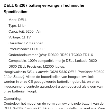
DELL 0nt367 batterij vervangen Technische
Specificaties:
Merk:
DELL
Type: Li-ion
Capaciteit: 5200mAh
Voltage: 11.1V
Garantie: 12 maanden
Productcode: EPDL059
Onderdeelnummer (p/n):
RD300
RD301
TC030
TD116
Compatible: 100% compatible met je DELL Latitude D620
D630 DELL Precision: M2300 laptop.
Hoogkwaliteits
DELL Latitude D620 D630 DELL Precision: M2300
Li-Ion Batterij
. Alleen de batterijcellen van hoogste kwaliteit
worden in onze CE goedgekeurde batterijen gebruikt, en onze
ingespannene controle garandeert u gemoedsrust als u een van
onze batterijen koopt.
Opmerking:
Controleer het model en de vorm van uw originele batterij van de
DELL 0nt367
(gebruik Ctrl + F om naar modellen te zoeken). Zorg