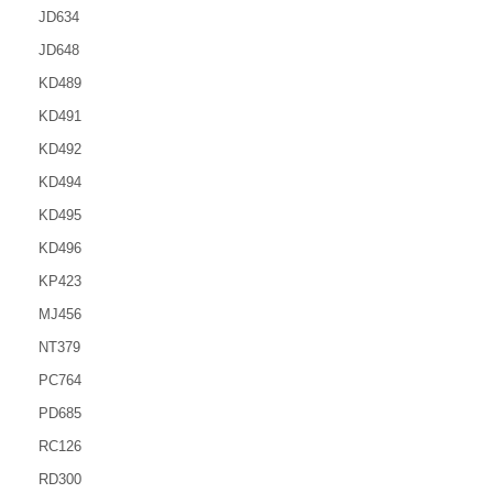
JD634
JD648
KD489
KD491
KD492
KD494
KD495
KD496
KP423
MJ456
NT379
PC764
PD685
RC126
RD300