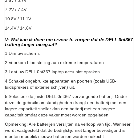
3.6V / 3.7V
7.2V / 7.4V
10.8V / 11.1V
14.4V / 14.8V
V: Wat kan ik doen om ervoor te zorgen dat de DELL 0nt367
batterij langer meegaat?
1.Dim uw scherm.
2.Voorkom blootstelling aan extreme temperaturen.
3.Laat uw DELL 0nt367 laptop accu niet opraken.
4.Schakel ongebruikte apparaten en poorten (zoals USB-
luidsprekers of externe schijven) uit.
5.Selecteer de juiste DELL 0nt367 vervangende batterij. Onder
dezelfde gebruiksomstandigheden draagt een batterij met een
lagere capaciteit sneller dan een batterij met een hogere
capaciteit omdat deze vaker moet worden opgeladen.
Opmerking: Alle batterijen verslijten na verloop van tijd. Wanneer
wordt vastgesteld dat de bedrijfstijd niet langer bevredigend is,
moeten mogelijk nieuwe batterijen worden gekocht.