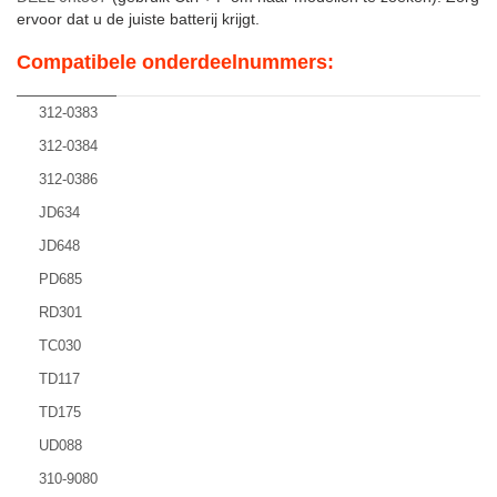
ervoor dat u de juiste batterij krijgt.
Compatibele onderdeelnummers:
312-0383
312-0384
312-0386
JD634
JD648
PD685
RD301
TC030
TD117
TD175
UD088
310-9080