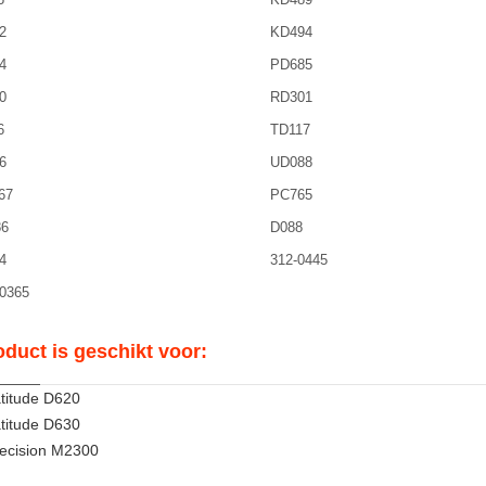
2
KD494
4
PD685
0
RD301
6
TD117
6
UD088
67
PC765
6
D088
4
312-0445
0365
oduct is geschikt voor:
titude D620
titude D630
ecision M2300