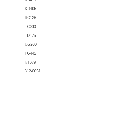
KD495
RC126
TC030
TD175
UG260
FG442
NT379
312-0654