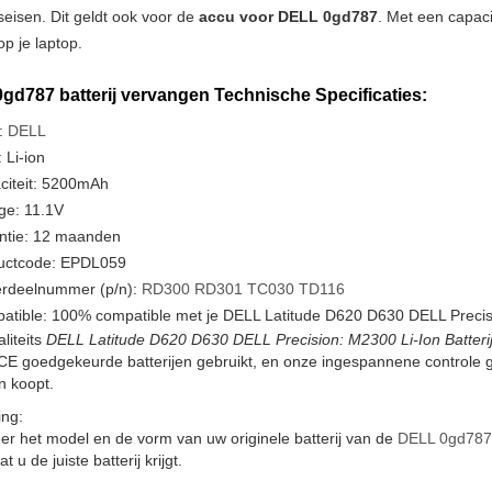
tseisen. Dit geldt ook voor de
accu voor DELL 0gd787
. Met een capaci
p je laptop.
gd787 batterij vervangen Technische Specificaties:
:
DELL
 Li-ion
citeit: 5200mAh
ge: 11.1V
ntie: 12 maanden
uctcode: EPDL059
rdeelnummer (p/n):
RD300
RD301
TC030
TD116
atible: 100% compatible met je DELL Latitude D620 D630 DELL Precis
liteits
DELL Latitude D620 D630 DELL Precision: M2300 Li-Ion Batteri
CE goedgekeurde batterijen gebruikt, en onze ingespannene controle 
en koopt.
ng:
er het model en de vorm van uw originele batterij van de
DELL 0gd787
t u de juiste batterij krijgt.