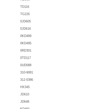
TD116
TG226
0JD605
0JD616
0KD489
0KD495
0RD301
0TD117
0UD088
310-9081
312-0386
HX345
JD610
JD648
KD491