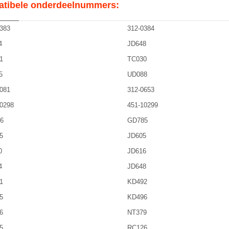
tibele onderdeelnummers:
383
312-0384
4
JD648
1
TC030
5
UD088
081
312-0653
0298
451-10299
6
GD785
5
JD605
0
JD616
4
JD648
1
KD492
5
KD496
6
NT379
5
RC126