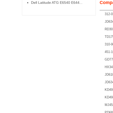
Compa
Dell Latitude ATG E6540 E644...
312-0
JD63
RD30
TD17
310-9
451-1
GD77
HX34
JD61
JD63
KD49
KD49
MJ45
PD68