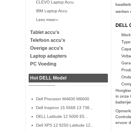
CLEVO Laptop Accu
kwalitei
IBM Laptop Accu
werken o
Lees meer»
DELL 0
Tablet accu's
Merk
Telefoon accu's
Type:
Overige accu's
Capa
Laptop adapters
Volta
Gara
PC Voeding
Prod
Onde
Hot DELL Model
Comp
Hoogkwa
in onze 
Dell Precision M4600 M6600
batterij
Dell Inspiron 15 5568 13 736...
Opmerki
DELL Latitude 12 5000 E5...
Controle
ervoor da
Dell XPS 12 9250 Latitude 12...