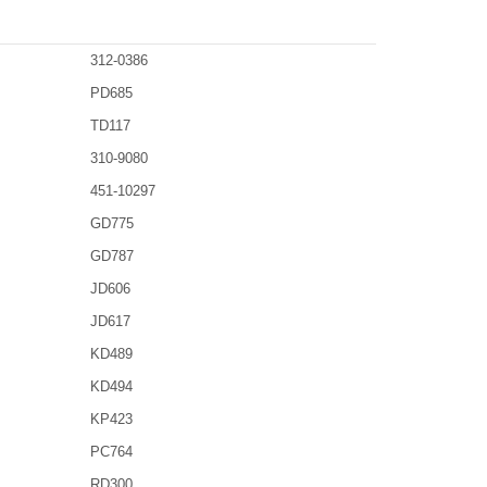
312-0386
PD685
TD117
310-9080
451-10297
GD775
GD787
JD606
JD617
KD489
KD494
KP423
PC764
RD300