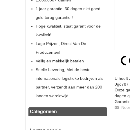
1.000.000+ klanten
1 jaar garantie, 30 dagen niet goed,
geld terug garantie !
Hoge kwaliteit, staat garant voor de
kwaliteit!
Lage Prijzen, Direct Van De
Producenten!
Veilig en makkelijk betalen
Snelle Levering, Met de beste
internationale logistieke bedrijven als
U hoeft 
0gd787 b
partner, verzendt aan meer dan 200
Onze gar
landen wereldwijd.
dagen ge
Garantie
Neem 
Categorieën