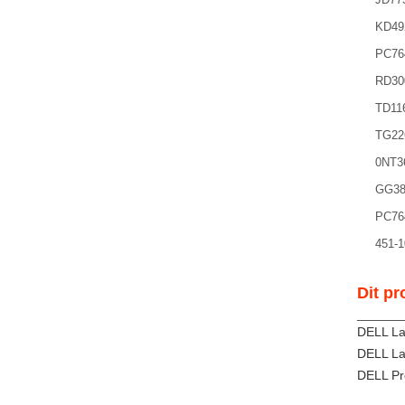
KD49
PC76
RD30
TD11
TG22
0NT3
GG38
PC76
451-1
Dit pr
DELL La
DELL La
DELL Pr