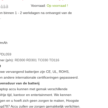
Voorraad:
Op voorraad !
 113
den binnen 1 - 2 werkdagen na ontvangst van de
.
00mAh
PDL059
er (p/n):
RD300
RD301
TC030
TD116
t
we vervangend batterijen zijn CE, UL, ROHS,
 andere internationale certificeringen gepasseerd.
vensduur van de batterij
ptop accu kunnen met gemak verschillende
Vrije tijd, kantoor en entertainment. We kennen
gen en u hoeft zich geen zorgen te maken, Hoogste
0gd787 Accu zullen uw zorgen gemakkelijk verlichten.