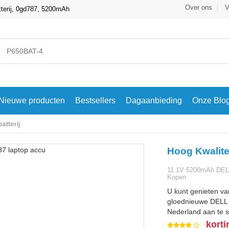
Over ons
V
terij, 0gd787, 5200mAh
Nieuwe producten
Bestsellers
Dagaanbieding
Onze Blo
tterij
Hoog Kwalite
11.1V 5200mAh DELL 
Kopen
U kunt genieten va
gloednieuwe DELL 0
Nederland aan te s
korti