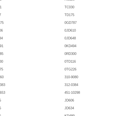
1
TC030
7
TD175
75
0GD787
06
0JD610
34
0JD648
91
0KD494
85
0RD300
30
0TD116
75
0TG226
60
310-9080
383
312-0384
653
451-10298
5
JD606
6
JD634
5
KD489