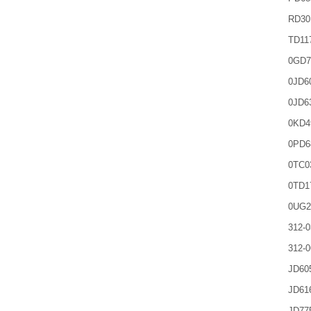
RD30
TD11
0GD7
0JD6
0JD6
0KD4
0PD6
0TC0
0TD1
0UG2
312-0
312-0
JD60
JD61
JD77