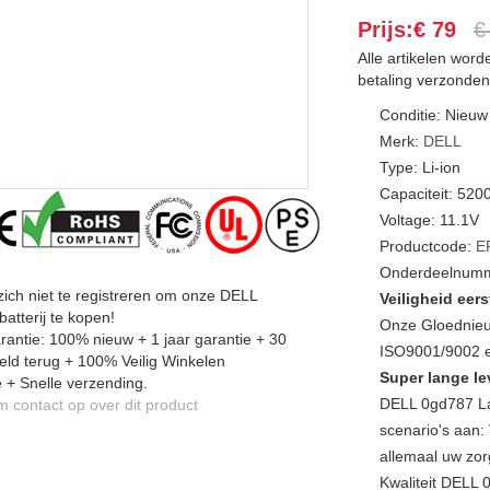
Prijs:€ 79
€
Alle artikelen wor
betaling verzonden
Conditie: Nieuw
Merk:
DELL
Type: Li-ion
Capaciteit: 52
Voltage: 11.1V
Productcode:
E
Onderdeelnumm
zich niet te registreren om onze DELL
Veiligheid eers
atterij te kopen!
Onze Gloednieu
antie: 100% nieuw + 1 jaar garantie + 30
ISO9001/9002 en
ld terug + 100% Veilig Winkelen
Super lange le
 + Snelle verzending.
DELL 0gd787 La
contact op over dit product
scenario's aan: 
allemaal uw zor
Kwaliteit DELL 