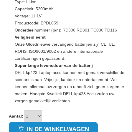
Type: Li-ion
Capaciteit: 5200mAh
Voltage: 11.1V
Productcode:
EPDL059
Onderdeelnummer (p/n):
RD300
RD301
TC030
TD116
Veiligheid eerst
Onze Gloednieuwe vervangend batterijen zijn CE, UL,
ROHS, ISO9001/9002 en andere internationale
certificeringen gepasseerd.
Super lange levensduur van de batterij
DELL kp423 Laptop accu kunnen met gemak verschillende
scenario's aan: Vrije tijd, kantoor en entertainment. We
kennen allemaal uw zorgen en u hoeft zich geen zorgen te
maken, Hoogste Kwaliteit DELL kp423 Accu zullen uw
zorgen gemakkelijk verlichten.
Aantal:
IN DE WINKELWAGEN