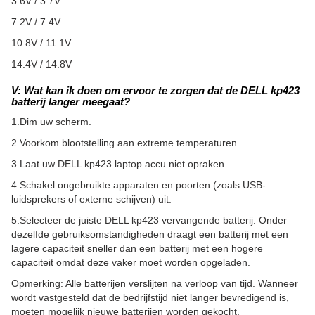
3.6V / 3.7V
7.2V / 7.4V
10.8V / 11.1V
14.4V / 14.8V
V: Wat kan ik doen om ervoor te zorgen dat de DELL kp423
batterij langer meegaat?
1.Dim uw scherm.
2.Voorkom blootstelling aan extreme temperaturen.
3.Laat uw DELL kp423 laptop accu niet opraken.
4.Schakel ongebruikte apparaten en poorten (zoals USB-
luidsprekers of externe schijven) uit.
5.Selecteer de juiste DELL kp423 vervangende batterij. Onder
dezelfde gebruiksomstandigheden draagt een batterij met een
lagere capaciteit sneller dan een batterij met een hogere
capaciteit omdat deze vaker moet worden opgeladen.
Opmerking: Alle batterijen verslijten na verloop van tijd. Wanneer
wordt vastgesteld dat de bedrijfstijd niet langer bevredigend is,
moeten mogelijk nieuwe batterijen worden gekocht.