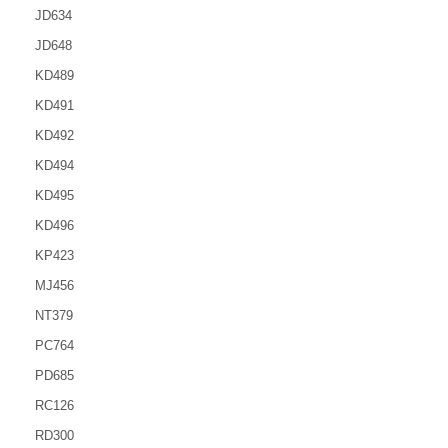
JD634
JD648
KD489
KD491
KD492
KD494
KD495
KD496
KP423
MJ456
NT379
PC764
PD685
RC126
RD300