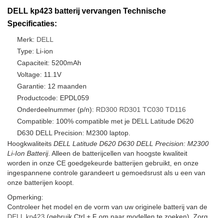
DELL kp423 batterij vervangen Technische
Specificaties:
Merk:
DELL
Type: Li-ion
Capaciteit: 5200mAh
Voltage: 11.1V
Garantie: 12 maanden
Productcode: EPDL059
Onderdeelnummer (p/n):
RD300
RD301
TC030
TD116
Compatible: 100% compatible met je DELL Latitude D620
D630 DELL Precision: M2300 laptop.
Hoogkwaliteits
DELL Latitude D620 D630 DELL Precision: M2300
Li-Ion Batterij
. Alleen de batterijcellen van hoogste kwaliteit
worden in onze CE goedgekeurde batterijen gebruikt, en onze
ingespannene controle garandeert u gemoedsrust als u een van
onze batterijen koopt.
Opmerking:
Controleer het model en de vorm van uw originele batterij van de
DELL kp423
(gebruik Ctrl + F om naar modellen te zoeken). Zorg