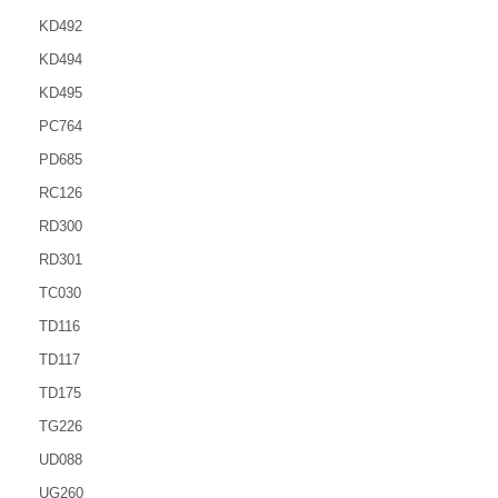
KD492
KD494
KD495
PC764
PD685
RC126
RD300
RD301
TC030
TD116
TD117
TD175
TG226
UD088
UG260