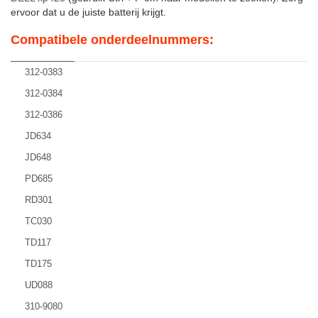
ervoor dat u de juiste batterij krijgt.
Compatibele onderdeelnummers:
312-0383
312-0384
312-0386
JD634
JD648
PD685
RD301
TC030
TD117
TD175
UD088
310-9080